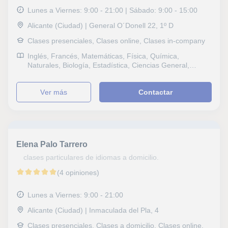
Lunes a Viernes: 9:00 - 21:00 | Sábado: 9:00 - 15:00
Alicante (Ciudad) | General O´Donell 22, 1º D
Clases presenciales, Clases online, Clases in-company
Inglés, Francés, Matemáticas, Física, Química,
Naturales, Biología, Estadística, Ciencias General,
Topografía, Probabilidad y Estadística, Ingenieria, Otras
ciencias, Álgebra, Bioquímica, Hidrología, Ciencias
ver más
Contactar
Ambientales, Lengua Castellana y Literatura, Lengua
catalana y literatura, Arquitectura, Electricidad, Dibujo
técnico, Mecánica, Autocad, Selectividad, Otros
examenes, Pruebas de acceso, FCE First Certificate in
English, CAE Certificate in Advanced English, CPE
Certificate Proficiency in English, Graduado en ESO
Elena Palo Tarrero
(para adultos), Graduado escolar, B1 PET, Repaso
General, ESO, Bachillerato, Todos los cursos, Primaria,
clases particulares de idiomas a domicilio.
Universidad, Matemáticas aplicadas
(4 opiniones)
Lunes a Viernes: 9:00 - 21:00
Alicante (Ciudad) | Inmaculada del Pla, 4
Clases presenciales, Clases a domicilio, Clases online,