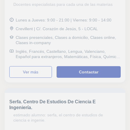
Primaria, Universidad, Ciclos Formativos, Geografía,
Docentes especialistas para cada una de las materias
Técnicas de estudio, Problemas de aprendizaje,
Economía, Contabilidad, Administración de empresas
Lunes a Jueves: 9:00 - 21:00 | Viernes: 9:00 - 14:00
Crevillent | C/. Corazón de Jesús, 5 - LOCAL
Clases presenciales, Clases a domicilio, Clases online,
Clases in-company
Inglés, Francés, Castellano, Lengua, Valenciano,
Español para extranjeros, Matemáticas, Física, Química,
Naturales, Biología, Estadística, Ciencias General,
Probabilidad y Estadística, Ingenieria, Otras ciencias,
ver más
Contactar
Electrotecnia, Geología, Álgebra, Bioquímica, Ciencias
Ambientales, Optometría, Filosofía, Lengua Castellana y
Literatura, Latín y Griego, Informática, Dibujo técnico,
Autocad, Pruebas de acceso, FCE First Certificate in
English, CAE Certificate in Advanced English, CPE
Certificate Proficiency in English, Graduado en ESO
Serfa. Centro De Estudios De Ciencia E
(para adultos), B1 PET, Bachillerato, Primaria,
Ingeniería.
Universidad, Ciclos Formativos, Geografía, Matemáticas
aplicadas, Técnicas de estudio, Audición y Lenguaje,
estimado alumno: serfa, el centro de estudios de
Pedagogía, Logopedia, Economía, Contabilidad,
ciencía e ingenie.
Matemáticas y Dirección financiera, Econometría,
Macroeconomía