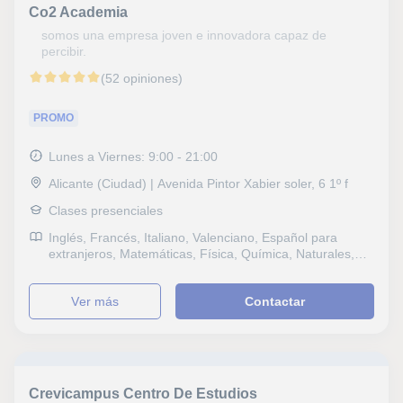
Co2 Academia
somos una empresa joven e innovadora capaz de
percibir.
(52 opiniones)
PROMO
Lunes a Viernes: 9:00 - 21:00
Alicante (Ciudad) | Avenida Pintor Xabier soler, 6 1º f
Clases presenciales
Inglés, Francés, Italiano, Valenciano, Español para
extranjeros, Matemáticas, Física, Química, Naturales,
Biología, Probabilidad y Estadística, Geología, Álgebra,
Bioquímica, Sociales, Historia, Filosofía, Lengua
ver más
Contactar
Castellana y Literatura, Lengua catalana y literatura,
Tecnología, Informática, Ofimática, Diseño Gráfico,
Arquitectura, Dibujo técnico, Mecánica, Diseño Web,
Historia del Arte, Baloncesto, Selectividad, Pruebas de
acceso, FCE First Certificate in English, Graduado en
ESO (para adultos), Graduado escolar, DELE, B1 PET,
Crevicampus Centro De Estudios
Repaso General, ESO, Bachillerato, Todos los cursos,