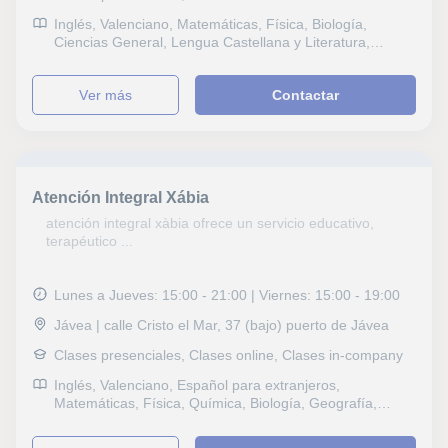
Inglés, Valenciano, Matemáticas, Física, Biología,
Ciencias General, Lengua Castellana y Literatura,
Informática, Ballet, Graduado en ESO (para adultos),
Graduado escolar, Bachillerato, Geografía, Técnicas de
ver más
Contactar
estudio, Problemas de aprendizaje, TDAH Trastorno por
déficit de atención, Economía, Contabilidad,
Administración de empresas, Marketing, Matemáticas y
Dirección financiera, Finanzas, Econometría,
Macroeconomía
Atención Integral Xábia
atención integral xàbia ofrece un servicio educativo,
terapéutico ...
Lunes a Jueves: 15:00 - 21:00 | Viernes: 15:00 - 19:00
Jávea | calle Cristo el Mar, 37 (bajo) puerto de Jávea
Clases presenciales, Clases online, Clases in-company
Inglés, Valenciano, Español para extranjeros,
Matemáticas, Física, Química, Biología, Geografía,
Técnicas de estudio, Pedagogía