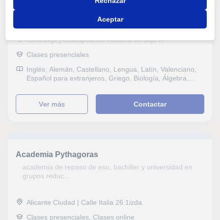
Rechazar
Leire Romero
Aceptar
Torrevieja | c/campoamor número 95 bajo A
Clases presenciales
Inglés, Alemán, Castellano, Lengua, Latín, Valenciano,
Español para extranjeros, Griego, Biología, Álgebra,
Bioquímica, Ciencias Ambientales
ver más
Contactar
Academia Pythagoras
academia de repaso de eso, bachiller y universidad en
grupos reduc...
Alicante Ciudad | Calle Italia 26 1izda.
Clases presenciales, Clases online