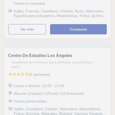
Clases in-company
Inglés, Francés, Castellano, Catalán, Ruso, Valenciano,
Español para extranjeros, Matemáticas, Física, Química,
Naturales, Biología, Probabilidad y Estadística, Álgebra,
Filosofía, Latín y Griego, Lengua gallega y literatura,
ver más
Contactar
Dibujo técnico, Selectividad, Otros examenes, FCE First
Certificate in English, CAE Certificate in Advanced
English, CPE Certificate Proficiency in English, DELE,
DELF, B1 PET, Repaso General, ESO, Bachillerato,
Todos los cursos, Primaria, Universidad, Ciclos
Formativos, Preparación Psicotécnicos, Matemáticas
Centro De Estudios Los Ángeles
aplicadas, Técnicas de estudio, TDAH Trastorno por
déficit de atención, Economía, Contabilidad
Academia de refuerzo para primaria, secundaria y
bach.
(5 opiniones)
Lunes a Viernes: 15:00 - 21:00
Alicante (Ciudad) | C/Cerdá 115 Entresuelo
Clases presenciales
Inglés, Castellano, Catalán, Valenciano, Matemáticas,
Física, Química, Naturales, Biología, Ciencias General,