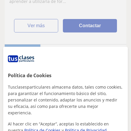
aprender a utilizarla de for...
ver más
Contactar
Destacado
Analía A.
★
4,9
(12 valoraciones)
25
€
Política de Cookies
/h
1ª clase gratis
Tusclasesparticulares almacena datos, tales como cookies,
Clases on line
para garantizar el funcionamiento básico del sitio,
Prevención de riesgos laborales
personalizar el contenido, adaptar los anuncios y medir
su eficacia, así como para ofrecerte una mejor
Profesora de PRL | Ayudo a aprobar
experiencia.
máster, TFM y casos prácticos de
Al hacer clic en “Aceptar”, aceptas lo establecido en
Prevención de Riesgos Laborales
Profesor experto en Prevención de Riesgos Laborales y
nuestra
Política de Cookies
y
Política de Privacidad
.