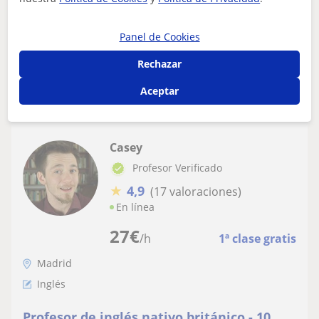
Tutorización Personalizada | Clases adaptadas + TFM.
Mis clases están 100% centrada...
Panel de Cookies
Rechazar
ver más
Contactar
Aceptar
Casey
Profesor Verificado
★
4,9
(17 valoraciones)
En línea
27
€
/h
1ª clase gratis
Madrid
Inglés
Profesor de inglés nativo británico - 10