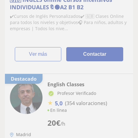
INDIVIDUALES🔖🟢A2 B1 B2
✔️Cursos de Inglés Personalizados✔️ 🇬🇧 Clases Online
para todos los niveles y objetivos🎧 Para niños, adultos y
empresas | Todos los nive...
ver más
Contactar
Destacado
English Classes
Profesor Verificado
★
5,0
(354 valoraciones)
En línea
20
€
/h
Madrid