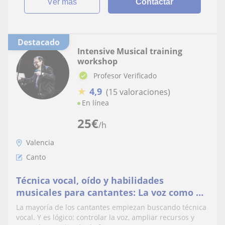
ver más
Contactar
Destacado
Intensive Musical training
workshop
Profesor Verificado
★
4,9
(15 valoraciones)
En línea
25
€
/h
Valencia
Canto
Técnica vocal, oído y habilidades
musicales para cantantes: La voz como un
todo
La mayoría de los cantantes empiezan buscando técnica
vocal. Y es lógico: controlar la voz, ampliar recursos y