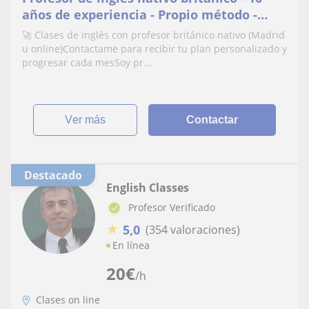
años de experiencia - Propio método -
plan personalizado
🚀 Clases de inglés con profesor británico nativo (Madrid
u online)Contactame para recibir tu plan personalizado y
progresar cada mesSoy pr...
ver más
Contactar
Destacado
English Classes
Profesor Verificado
★
5,0
(354 valoraciones)
En línea
20
€
/h
Clases on line