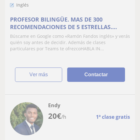
Inglés
PROFESOR BILINGÜE. MAS DE 300
RECOMENDACIONES DE 5 ESTRELLAS.
DESDE 20€/mes
Búscame en Google como «Ramón Fandos inglés» y verás
quién soy antes de decidir. Además de clases
particulares por Teams te ofrezcoHABLA IN...
ver más
Contactar
Endy
20
€
/h
1ª clase gratis