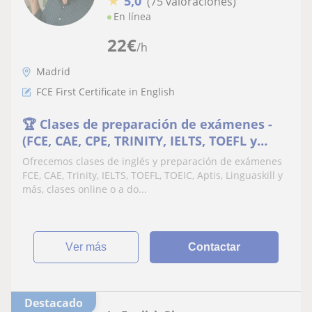
★
5,0
(75 valoraciones)
En línea
22
€
/h
Madrid
FCE First Certificate in English
🏆 Clases de preparación de exámenes -
(FCE, CAE, CPE, TRINITY, IELTS, TOEFL y
más, a domicilio u online
Ofrecemos clases de inglés y preparación de exámenes
FCE, CAE, Trinity, IELTS, TOEFL, TOEIC, Aptis, Linguaskill y
más, clases online o a do...
ver más
Contactar
Destacado