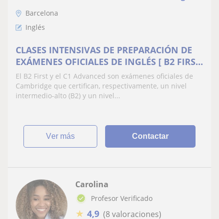
Barcelona
Inglés
CLASES INTENSIVAS DE PREPARACIÓN DE
EXÁMENES OFICIALES DE INGLÉS [ B2 FIRST
/ C1 ADVANCED ]
El B2 First y el C1 Advanced son exámenes oficiales de
Cambridge que certifican, respectivamente, un nivel
intermedio-alto (B2) y un nivel...
ver más
Contactar
Carolina
Profesor Verificado
★
4,9
(8 valoraciones)