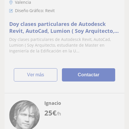
Valencia
Diseño Gráfico: Revit
Doy clases particulares de Autodesck
Revit, AutoCad, Lumion ( Soy Arquitecto,
estudiante de Master en Ingeniería de la
Doy clases particulares de Autodesck Revit, AutoCad,
Edificación en la UPV)
Lumion ( Soy Arquitecto, estudiante de Master en
Ingeniería de la Edificación en la U...
ver más
Contactar
Ignacio
25
€
/h