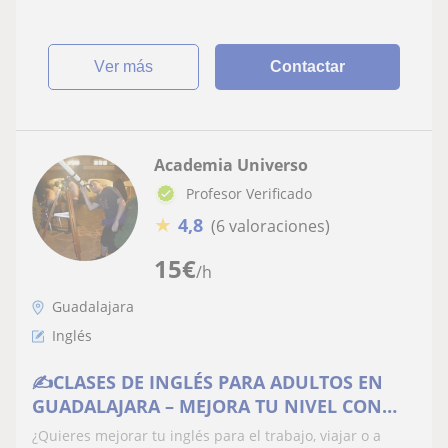
ver más
Contactar
Academia Universo
Profesor Verificado
★
4,8
(6 valoraciones)
15
€
/h
Guadalajara
Inglés
✍️CLASES DE INGLÉS PARA ADULTOS EN
GUADALAJARA – MEJORA TU NIVEL CON
CONFIANZA
¿Quieres mejorar tu inglés para el trabajo, viajar o a