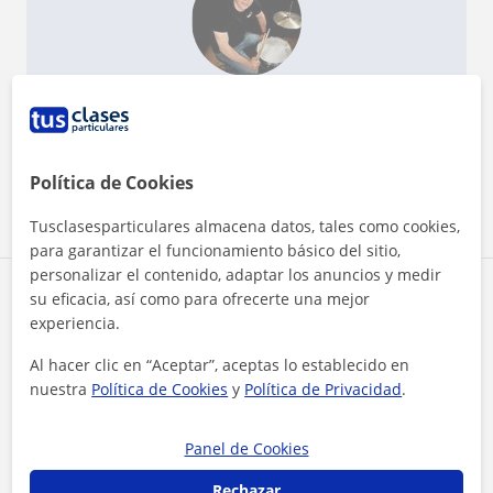
¿Quieres saber más de Pablo Cruz?
Datos verificados
★
★
★
★
★
23 valoraciones
Ver perfil
Política de Cookies
Tusclasesparticulares almacena datos, tales como cookies,
para garantizar el funcionamiento básico del sitio,
personalizar el contenido, adaptar los anuncios y medir
Zona de Pablo Cruz
su eficacia, así como para ofrecerte una mejor
experiencia.
Localidades a las que se desplaza para dar clase
Al hacer clic en “Aceptar”, aceptas lo establecido en
nuestra
Política de Cookies
y
Política de Privacidad
.
Badalona
Sant Adrià de Besòs
Hospitalet de Llobregat
Panel de Cookies
Esplugues de Llobregat
Barcelona (Ciudad)
Rechazar