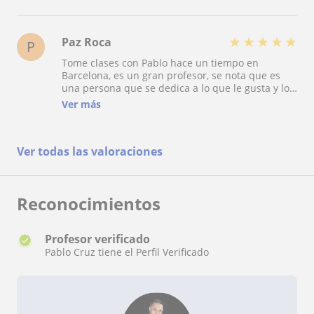
humor!!!
★
★
★
★
★
Paz Roca
P
Tome clases con Pablo hace un tiempo en
Barcelona, es un gran profesor, se nota que es
una persona que se dedica a lo que le gusta y lo
hace de corazón, es muy dedicado y sentí que en
Ver más
todo momento prestó atención a mis avances y
necesidades y a mis gustos personales. Aparte de
gran profe, gran persona. 100 por ciento
Ver todas las valoraciones
recomendable :)
Reconocimientos
Profesor verificado
Pablo Cruz tiene el Perfil Verificado