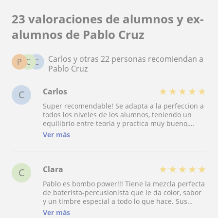
23 valoraciones de alumnos y ex-
alumnos de Pablo Cruz
Carlos y otras 22 personas recomiendan a
P
C
C
Pablo Cruz
★
★
★
★
★
Carlos
C
Super recomendable! Se adapta a la perfeccion a
todos los niveles de los alumnos, teniendo un
equilibrio entre teoria y practica muy bueno,
haciendo las clases muy amenas, teniendo en
Ver más
cuenta las preferencias musicales de cada uno.
Ademas es un apasionado del folcklore
Argentino!
★
★
★
★
★
Clara
C
Pablo es bombo power!!! Tiene la mezcla perfecta
de baterista-percusionista que le da color, sabor
y un timbre especial a todo lo que hace. Sus
clases son tremendas. Lo da todo y con mucho
Ver más