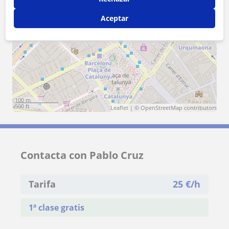
Aceptar
+
−
100 m
500 ft
Leaflet
| ©
OpenStreetMap
contributors
Contacta con Pablo Cruz
Tarifa
25
€/h
1ª clase gratis