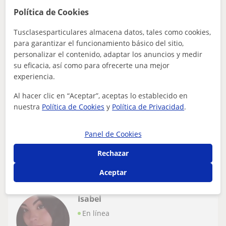
30
€
/h
Política de Cookies
Las Palmas
Tusclasesparticulares almacena datos, tales como cookies,
Baile: Hip Hop, Claqué
para garantizar el funcionamiento básico del sitio,
personalizar el contenido, adaptar los anuncios y medir
Danzas Urbanas, commercial dance, sexy
su eficacia, así como para ofrecerte una mejor
style, House dance. Bailes latinos,
experiencia.
contemporáneo, claque, pilates y
¡DEJA QUE TU CUERPO HABLE! 💥¿Buscas el sitio donde
entrenamientos personales
Al hacer clic en “Aceptar”, aceptas lo establecido en
soltarte y sacar tu mejor versión? Desde los ritmos
nuestra
Política de Cookies
y
Política de Privacidad
.
urbanos más potentes hasta la eleg...
Panel de Cookies
ver más
Contactar
Rechazar
Aceptar
Isabel
En línea