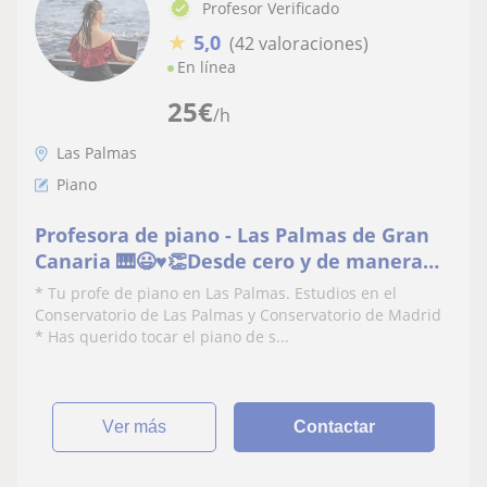
Profesor Verificado
★
5,0
(42 valoraciones)
En línea
25
€
/h
Las Palmas
Piano
Profesora de piano - Las Palmas de Gran
Canaria 🎹😃♥️👏Desde cero y de manera
divertida
* Tu profe de piano en Las Palmas. Estudios en el
Conservatorio de Las Palmas y Conservatorio de Madrid
* Has querido tocar el piano de s...
ver más
Contactar