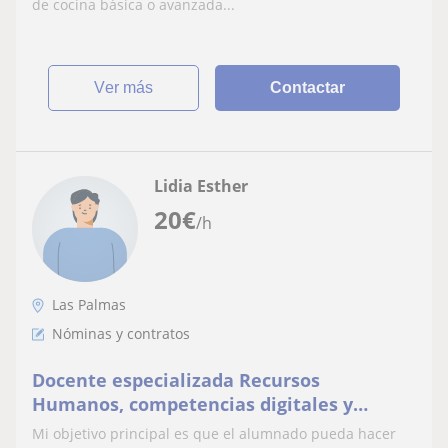
de cocina básica o avanzada...
ver más
Contactar
Lidia Esther
20
€
/h
Las Palmas
Nóminas y contratos
Docente especializada Recursos
Humanos, competencias digitales y
administración de empresas. Adaptación
Mi objetivo principal es que el alumnado pueda hacer