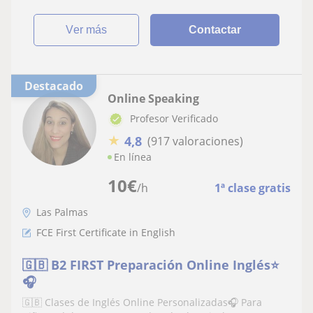
ver más
Contactar
Destacado
Online Speaking
Profesor Verificado
★
4,8
(917 valoraciones)
En línea
10
€
/h
1ª clase gratis
Las Palmas
FCE First Certificate in English
🇬🇧 B2 FIRST Preparación Online Inglés⭐
🎧
🇬🇧 Clases de Inglés Online Personalizadas🎧 Para