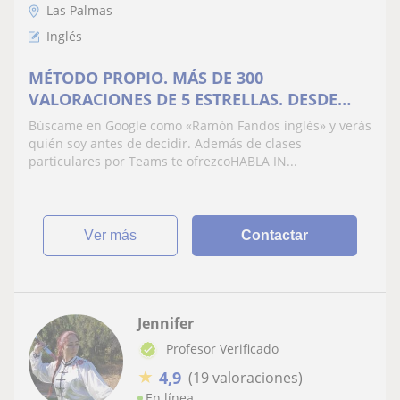
Las Palmas
Inglés
MÉTODO PROPIO. MÁS DE 300
VALORACIONES DE 5 ESTRELLAS. DESDE
20€/mes
Búscame en Google como «Ramón Fandos inglés» y verás
quién soy antes de decidir. Además de clases
particulares por Teams te ofrezcoHABLA IN...
ver más
Contactar
Jennifer
Profesor Verificado
★
4,9
(19 valoraciones)
En línea