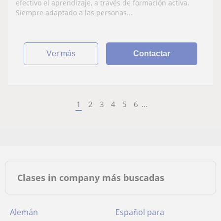
a todos los niveles.
efectivo el aprendizaje, a través de formación activa.
Siempre adaptado a las personas...
ver más
Contactar
1
2
3
4
5
6
...
Clases in company más buscadas
Alemán
Español para