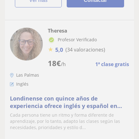
ver más
Contactar
Theresa
Profesor Verificado
★
5,0
(34 valoraciones)
18
€
/h
1ª clase gratis
Las Palmas
Inglés
Londinense con quince años de
experiencia ofrece inglés y español en
Maspalomas y por Internet
Cada persona tiene un ritmo y forma diferente de
aprendizaje, por lo tanto, adapto las clases según las
necesidades, prioridades y estilo d...