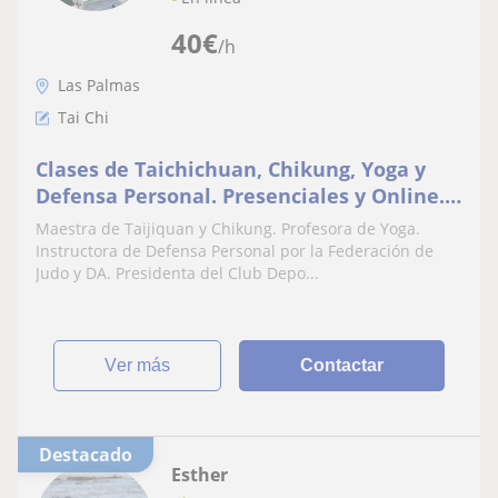
40
€
/h
Las Palmas
Tai Chi
Clases de Taichichuan, Chikung, Yoga y
Defensa Personal. Presenciales y Online.
Gimnasio Doksuri y/o Al aire libre y/o
Maestra de Taijiquan y Chikung. Profesora de Yoga.
Domicilio. Las Palmas de Gran Canaria
Instructora de Defensa Personal por la Federación de
Judo y DA. Presidenta del Club Depo...
ver más
Contactar
Destacado
Esther