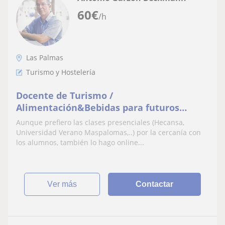
60
€
/h
Las Palmas
Turismo y Hostelería
Docente de Turismo /
Alimentación&Bebidas para futuros
gestores
Aunque prefiero las clases presenciales (Hecansa,
Universidad Verano Maspalomas,..) por la cercanía con
los alumnos, también lo hago online...
ver más
Contactar