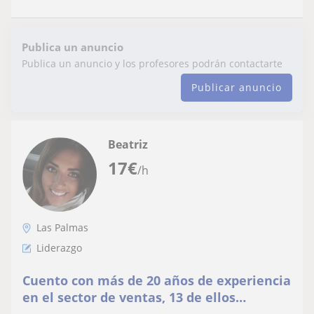
Publica un anuncio
Publica un anuncio y los profesores podrán contactarte
Publicar anuncio
Beatriz
17
€
/h
Las Palmas
Liderazgo
Cuento con más de 20 años de experiencia
en el sector de ventas, 13 de ellos
gestionando, liderando y formando