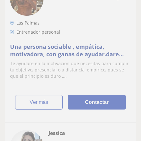
Las Palmas
Entrenador personal
Una persona sociable , empática,
motivadora, con ganas de ayudar.dare
clases a toda persona que lo necesite
Te ayudaré en la motivación que necesitas para cumplir
tu objetivo, presencial o a distancia, empírico, pues se
que el principio es duro ,...
ver más
Contactar
Jessica