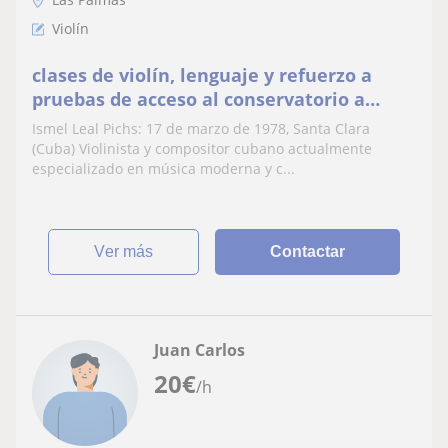
Violín
clases de violín, lenguaje y refuerzo a
pruebas de acceso al conservatorio a
todos los niveles
Ismel Leal Pichs: 17 de marzo de 1978, Santa Clara
(Cuba) Violinista y compositor cubano actualmente
especializado en música moderna y c...
ver más
Contactar
Juan Carlos
20
€
/h