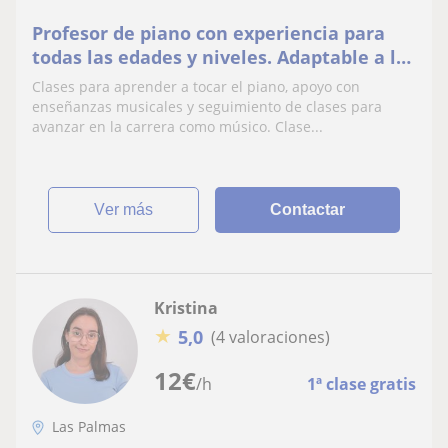
Profesor de piano con experiencia para
todas las edades y niveles. Adaptable a los
distintos objetivos y maneras de aprender
Clases para aprender a tocar el piano, apoyo con
enseñanzas musicales y seguimiento de clases para
avanzar en la carrera como músico. Clase...
ver más
Contactar
Kristina
★
5,0
(4 valoraciones)
12
€
/h
1ª clase gratis
Las Palmas