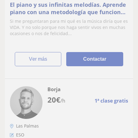
El piano y sus infinitas melodías. Aprende
piano con una metodología que funciona,
paso a paso, a tu ritmo
Si me preguntaran para mi qué es la música diría que es
VIDA. Y no solo porque nos haga sentir vivos en muchas
ocasiones o nos de felicidad...
ver más
Contactar
Borja
20
€
/h
1ª clase gratis
Las Palmas
ESO