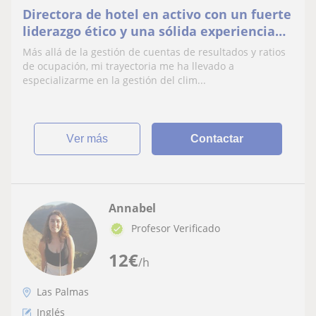
Directora de hotel en activo con un fuerte
liderazgo ético y una sólida experiencia
en la gestión de equipos .
Más allá de la gestión de cuentas de resultados y ratios
de ocupación, mi trayectoria me ha llevado a
especializarme en la gestión del clim...
ver más
Contactar
Annabel
Profesor Verificado
12
€
/h
Las Palmas
Inglés