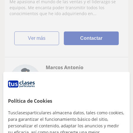
Me apasiona el mundo de las ventas y el liderazgo se
equipos comerciales
equipos. Me encanta poder transmitir todos los
conocimientos que he ido adquiriendo en...
ver más
Contactar
Marcos Antonio
30
€
/h
Política de Cookies
Las Palmas
Comunicación
Tusclasesparticulares almacena datos, tales como cookies,
para garantizar el funcionamiento básico del sitio,
Maestro en Educación Física,
personalizar el contenido, adaptar los anuncios y medir
Psicopedagogo, Especialista en Liderazgo
su eficacia, así como para ofrecerte una mejor