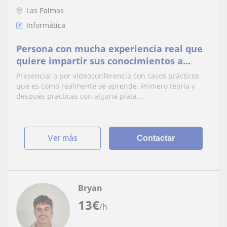
Las Palmas
Informática
Persona con mucha experiencia real que
quiere impartir sus conocimientos a
quien esté dispuesto a escuchar.
Presencial o por videoconferencia con casos prácticos
que es como realmente se aprende. Primero teoría y
después practicas con alguna plata...
ver más
Contactar
Bryan
13
€
/h