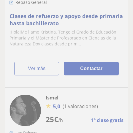
Repaso General
Clases de refuerzo y apoyo desde primaria
hasta bachillerato
¡Hola!Me llamo Kristina. Tengo el Grado de Educación
Primaria y el Máster de Profesorado en Ciencias de la
Naturaleza.Doy clases desde prim...
ver más
Contactar
Ismel
★
5,0
(1 valoraciones)
25
€
/h
1ª clase gratis
Las Palmas