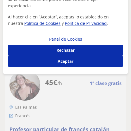
de RRHH y Gestión de Equipos.
experiencia.
Presencial y online, en ambas considero que el discente
debe ser parte importante del proceso para generar un
Al hacer clic en “Aceptar”, aceptas lo establecido en
conocimiento significativo má...
nuestra
Política de Cookies
y
Política de Privacidad
.
Panel de Cookies
ver más
Contactar
Rechazar
Aceptar
María Laura
45
€
/h
1ª clase gratis
Las Palmas
Francés
Profesor particular de francés catalán