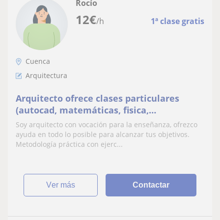
Rocío
12
€
/h
1ª clase gratis
Cuenca
Arquitectura
Arquitecto ofrece clases particulares
(autocad, matemáticas, fisica,
materiales...)
Soy arquitecto con vocación para la enseñanza, ofrezco
ayuda en todo lo posible para alcanzar tus objetivos.
Metodología práctica con ejerc...
ver más
Contactar