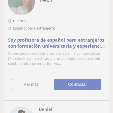
/h
Cuenca
Español para extranjeros
Soy profesora de español para extranjeros
con formación universitaria y experiencia
enseñando a alumnos de diferentes
Clases personalizadas y centradas en la comunicación —
países.
Mis clases son prácticas, claras y adaptadas a tu nivel,
combinando conversación, vo...
ver más
Contactar
Daniel