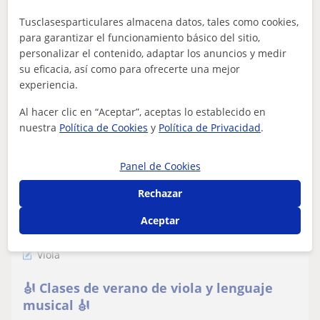
técnica.
personas que están empezando o que se han sentido
frustradas con su voz a descubrir su verd...
Tusclasesparticulares almacena datos, tales como cookies,
para garantizar el funcionamiento básico del sitio,
personalizar el contenido, adaptar los anuncios y medir
su eficacia, así como para ofrecerte una mejor
ver más
Contactar
experiencia.
Al hacer clic en “Aceptar”, aceptas lo establecido en
nuestra
Política de Cookies
y
Política de Privacidad
.
Julián
Panel de Cookies
20
€
/h
1ª clase gratis
Rechazar
Aceptar
Cuenca
Viola
🎻 Clases de verano de viola y lenguaje
musical 🎻