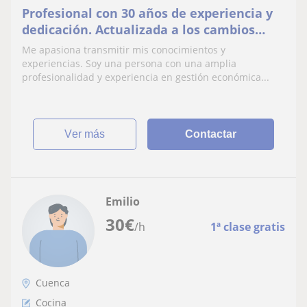
Profesional con 30 años de experiencia y
dedicación. Actualizada a los cambios
producidos en normativas y leyes.
Me apasiona transmitir mis conocimientos y
experiencias. Soy una persona con una amplia
profesionalidad y experiencia en gestión económica...
ver más
Contactar
Emilio
30
€
/h
1ª clase gratis
Cuenca
Cocina