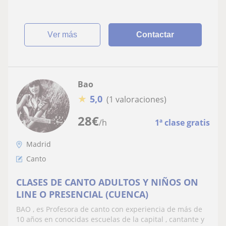
e ingles para la ESO
ver más
Contactar
Bao
★
5,0
(1 valoraciones)
28
€
/h
1ª clase gratis
Madrid
Canto
CLASES DE CANTO ADULTOS Y NIÑOS ON
LINE O PRESENCIAL (CUENCA)
BAO , es Profesora de canto con experiencia de más de
10 años en conocidas escuelas de la capital , cantante y