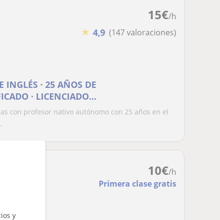
15
€
/h
★
4,9
(147 valoraciones)
INGLÉS · 25 AÑOS DE
ICADO · LICENCIADO
ICADO TOEFL
das con profesor nativo autónomo con 25 años en el
.
10
€
/h
Primera clase gratis
ios y