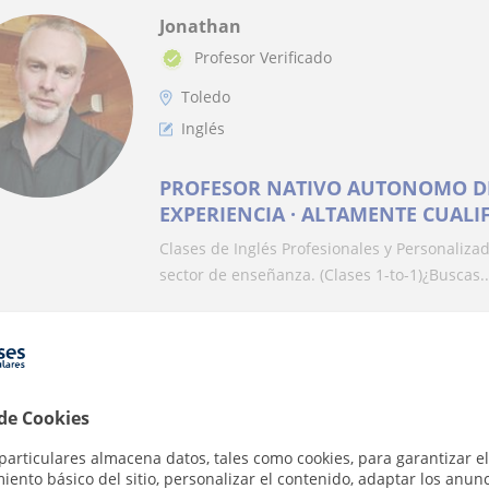
Jonathan
Profesor Verificado
Toledo
Inglés
PROFESOR NATIVO AUTONOMO DE 
EXPERIENCIA · ALTAMENTE CUALIF
EN LITERATURA INGLESA · CERTIF
Clases de Inglés Profesionales y Personaliza
sector de enseñanza. (Clases 1-to-1)​¿Buscas..
Ana María
En línea
 de Cookies
Madrid
particulares almacena datos, tales como cookies, para garantizar el
Inglés
ento básico del sitio, personalizar el contenido, adaptar los anunc