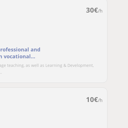
30
€
/h
rofessional and
n vocational
ing
age teaching, as well as Learning & Development,
..
10
€
/h