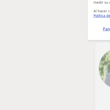
medir su 
Al hacer c
Política d
Pan