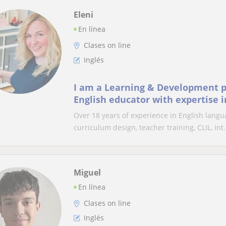
Eleni
En línea
Clases on line
Inglés
I am a Learning & Development p
English educator with expertise i
education, CLIL, and digital learn
Over 18 years of experience in English langu
curriculum design, teacher training, CLIL, int.
Miguel
En línea
Clases on line
Inglés