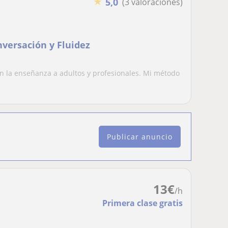
★
5,0
(3 valoraciones)
nversación y Fluidez
en la enseñanza a adultos y profesionales. Mi método
Publicar anuncio
13
€
/h
Primera clase gratis