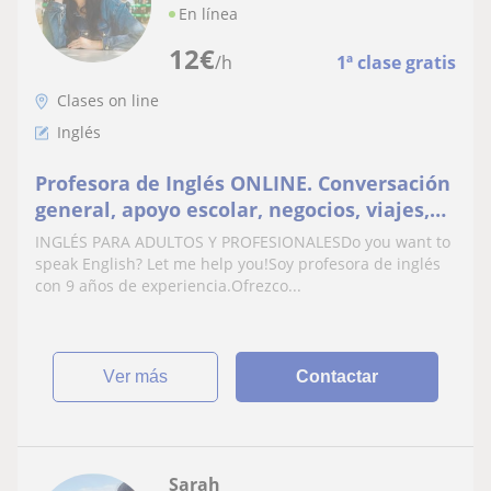
En línea
12
€
/h
1ª clase gratis
Clases on line
Inglés
Profesora de Inglés ONLINE. Conversación
general, apoyo escolar, negocios, viajes,
cultura
INGLÉS PARA ADULTOS Y PROFESIONALESDo you want to
speak English? Let me help you!Soy profesora de inglés
con 9 años de experiencia.Ofrezco...
ver más
Contactar
Sarah