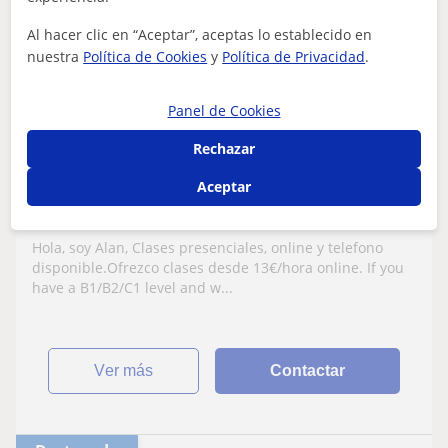
Profesor Verificado
★
Al hacer clic en “Aceptar”, aceptas lo establecido en
5,0
(9 valoraciones)
nuestra
Política de Cookies
y
Política de Privacidad
.
13
€
/h
1ª clase gratis
Panel de Cookies
Sevilla
Inglés: Academia de inglés de verano
Rechazar
Aceptar
¡Profesor de Inglés Nativo con Mucha
Experiencia!
Hola, soy Alan, Clases presenciales, online y telefono
disponible.Ofrezco clases desde 13€/hora online. If you
have a B1/B2/C1 level and w...
ver más
Contactar