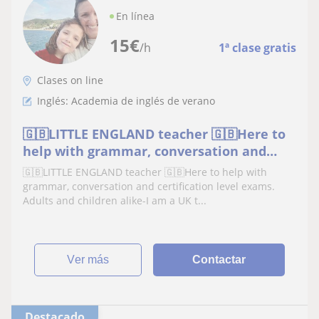
En línea
15
€
/h
1ª clase gratis
Clases on line
Inglés: Academia de inglés de verano
🇬🇧LITTLE ENGLAND teacher 🇬🇧Here to
help with grammar, conversation and
certification level exams. Adults and
🇬🇧LITTLE ENGLAND teacher 🇬🇧Here to help with
children alike
grammar, conversation and certification level exams.
Adults and children alike-I am a UK t...
ver más
Contactar
Destacado