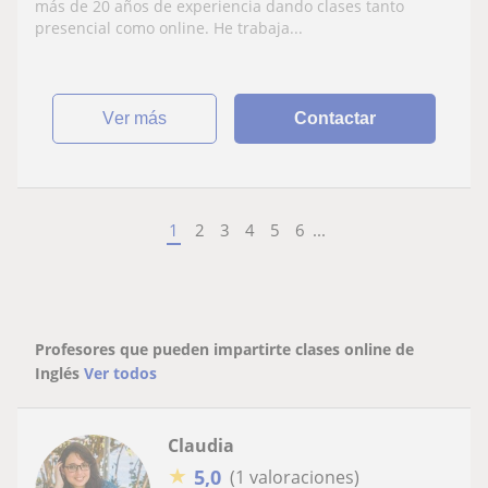
más de 20 años de experiencia dando clases tanto
presencial como online. He trabaja...
ver más
Contactar
1
2
3
4
5
6
...
Profesores que pueden impartirte clases online de
Inglés
Ver todos
Claudia
★
5,0
(1 valoraciones)