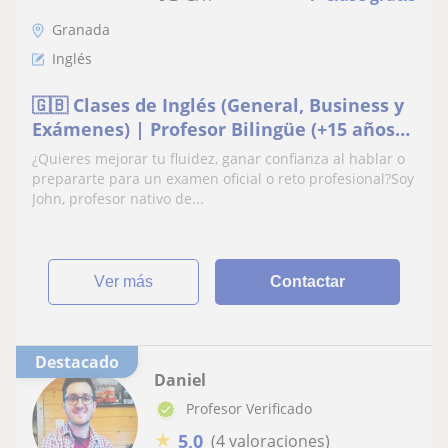
Granada
Inglés
🇬🇧 Clases de Inglés (General, Business y
Exámenes) | Profesor Bilingüe (+15 años
exp.)
¿Quieres mejorar tu fluidez, ganar confianza al hablar o
prepararte para un examen oficial o reto profesional?Soy
John, profesor nativo de...
ver más
Contactar
Destacado
Daniel
Profesor Verificado
★
5,0
(4 valoraciones)