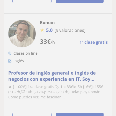
Roman
★
5,0
(9 valoraciones)
33
€
/h
1ª clase gratis
Clases on line
Inglés
Profesor de inglés general e inglés de
negocios con experiencia en IT. Soy
multilingüe, hablo 9 idiomas
🔥 [–100%] 1ra clase gratis 🏷 1h: 33€💫 5h [–6%]: 155€
(31 €/h)💥 10h [–12%]: 290€ (29 €/h)¡Hola! ¡Soy Román!
Como puedes ver, me fascinan...