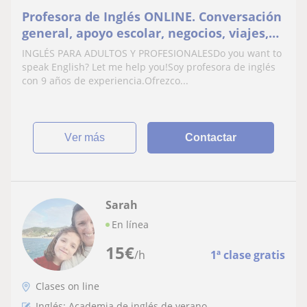
Profesora de Inglés ONLINE. Conversación
general, apoyo escolar, negocios, viajes,
cultura
INGLÉS PARA ADULTOS Y PROFESIONALESDo you want to
speak English? Let me help you!Soy profesora de inglés
con 9 años de experiencia.Ofrezco...
ver más
Contactar
Sarah
En línea
15
€
/h
1ª clase gratis
Clases on line
Inglés: Academia de inglés de verano