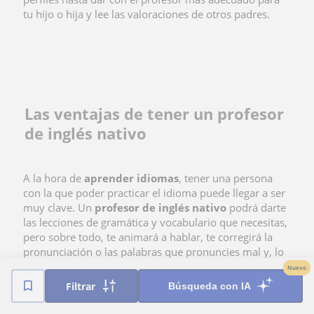
tu hijo o hija y lee las valoraciones de otros padres.
Las ventajas de tener un profesor
de inglés nativo
A la hora de
aprender idiomas
, tener una persona
con la que poder practicar el idioma puede llegar a ser
muy clave. Un
profesor de inglés nativo
podrá darte
las lecciones de gramática y vocabulario que necesitas,
pero sobre todo, te animará a hablar, te corregirá la
pronunciación o las palabras que pronuncies mal y, lo
más importante, te enseñará a utilizar el vocabulario
Nuevo
correctamente.
Filtrar
Búsqueda con IA
Por otra parte,
aprender inglés con un profesor