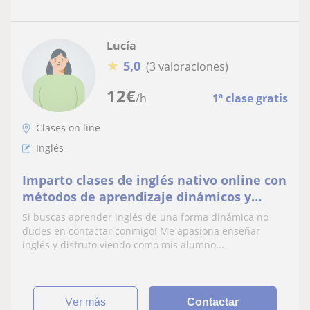
Lucía
★
5,0
(3 valoraciones)
12
€
/h
1ª clase gratis
Clases on line
Inglés
Imparto clases de inglés nativo online con
métodos de aprendizaje dinámicos y
efectivos. Mucha conversación que
Si buscas aprender inglés de una forma dinámica no
ayudará no solo en perder el miedo al
dudes en contactar conmigo! Me apasiona enseñar
idioma, sino que también permitirá llegar
inglés y disfruto viendo como mis alumno...
a cierto nivel mucho más rápido y con
más calidad de pronunciac
ver más
Contactar