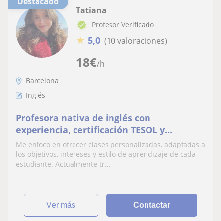
Destacado
Tatiana
Profesor Verificado
★
5,0
(10 valoraciones)
18
€
/h
Barcelona
Inglés
Profesora nativa de inglés con
experiencia, certificación TESOL y
formación en lingüística
Me enfoco en ofrecer clases personalizadas, adaptadas a
los objetivos, intereses y estilo de aprendizaje de cada
estudiante. Actualmente tr...
ver más
Contactar