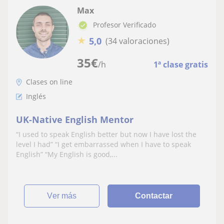
Max
Profesor Verificado
★
5,0
(34 valoraciones)
35
€
/h
1ª clase gratis
Clases on line
Inglés
UK-Native English Mentor
“I used to speak English better but now I have lost the
level I had” “I get embarrassed when I have to speak
English” “My English is good,...
ver más
Contactar