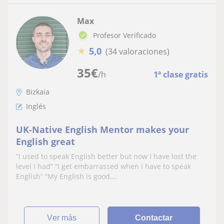
Max
Profesor Verificado
★
5,0
(34 valoraciones)
35
€
/h
1ª clase gratis
Bizkaia
Inglés
UK-Native English Mentor makes your
English great
“I used to speak English better but now I have lost the
level I had” “I get embarrassed when I have to speak
English” “My English is good,...
ver más
Contactar