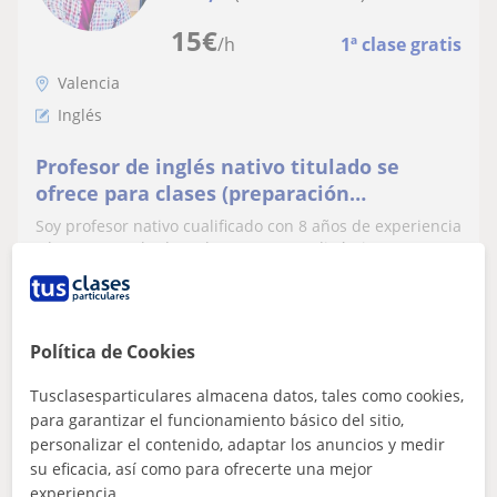
15
€
/h
1ª clase gratis
Valencia
Inglés
Profesor de inglés nativo titulado se
ofrece para clases (preparación
exámenes, conversación, gramática, etc.)
Soy profesor nativo cualificado con 8 años de experiencia
zona Valencia
y buenos resultados. Clases amenas, dinámicas y
adaptadas al nivel de cada alumno...
Política de Cookies
ver más
Contactar
Tusclasesparticulares almacena datos, tales como cookies,
para garantizar el funcionamiento básico del sitio,
personalizar el contenido, adaptar los anuncios y medir
Destacado
su eficacia, así como para ofrecerte una mejor
Alan
experiencia.