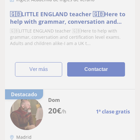
🇬🇧LITTLE ENGLAND teacher 🇬🇧Here to
help with grammar, conversation and
certification level exams. Adults and
🇬🇧LITTLE ENGLAND teacher 🇬🇧Here to help with
children alike
grammar, conversation and certification level exams.
Adults and children alike-I am a UK t...
ver más
Contactar
Destacado
Dom
20
€
/h
1ª clase gratis
Madrid