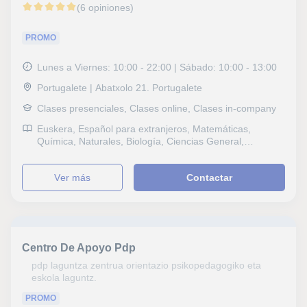
(6 opiniones)
PROMO
Lunes a Viernes: 10:00 - 22:00 | Sábado: 10:00 - 13:00
Portugalete | Abatxolo 21. Portugalete
Clases presenciales, Clases online, Clases in-company
Euskera, Español para extranjeros, Matemáticas,
Química, Naturales, Biología, Ciencias General,
Bioquímica, Genética, Selectividad, Pruebas de acceso,
Graduado en ESO (para adultos), Graduado escolar,
ver más
Contactar
Todos los cursos, Universidad, Ciclos Formativos,
Manualidades, Técnicas de estudio
Centro De Apoyo Pdp
pdp laguntza zentrua orientazio psikopedagogiko eta
eskola laguntz.
PROMO