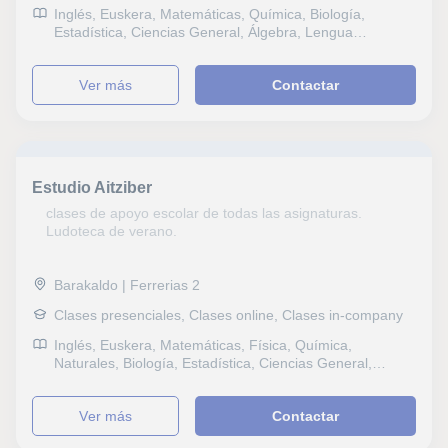
Inglés, Euskera, Matemáticas, Química, Biología,
Estadística, Ciencias General, Álgebra, Lengua
Castellana y Literatura, Lectura, Dibujo técnico
ver más
Contactar
Estudio Aitziber
clases de apoyo escolar de todas las asignaturas.
Ludoteca de verano.
Barakaldo | Ferrerias 2
Clases presenciales, Clases online, Clases in-company
Inglés, Euskera, Matemáticas, Física, Química,
Naturales, Biología, Estadística, Ciencias General,
Probabilidad y Estadística, Ingenieria, Electrotecnia,
Geología, Álgebra, Ciencias Ambientales, Sociales,
ver más
Contactar
Historia, Filosofía, Lengua Castellana y Literatura,
Lectura, Dibujo técnico, Pintura, Dibujo, Fotografía,