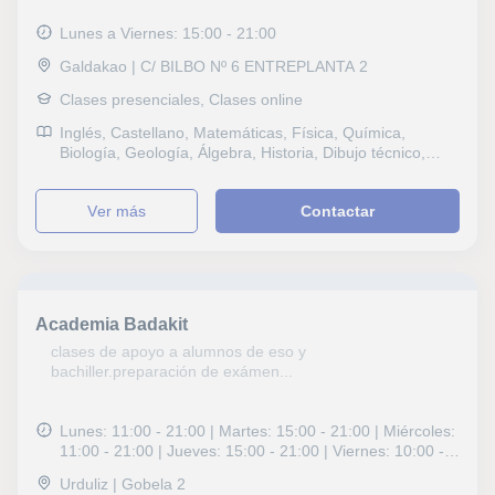
Lunes a Viernes: 15:00 - 21:00
Galdakao | C/ BILBO Nº 6 ENTREPLANTA 2
Clases presenciales, Clases online
Inglés, Castellano, Matemáticas, Física, Química,
Biología, Geología, Álgebra, Historia, Dibujo técnico,
Psicologia, Técnicas de estudio, Problemas de
aprendizaje, TDAH Trastorno por déficit de atención,
ver más
Contactar
Pedagogía, Logopedia
Academia Badakit
clases de apoyo a alumnos de eso y
bachiller.preparación de exámen...
Lunes: 11:00 - 21:00 | Martes: 15:00 - 21:00 | Miércoles:
11:00 - 21:00 | Jueves: 15:00 - 21:00 | Viernes: 10:00 -
21:00
Urduliz | Gobela 2