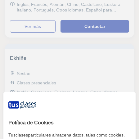
Inglés, Francés, Alemán, Chino, Castellano, Euskera,
Italiano, Portugués, Otros idiomas, Español para
extranjeros, Matemáticas, Física, Química, Naturales,
Biología, Estadística, Lengua Castellana y Literatura,
ver más
Contactar
IELTS, TOEFL, Selectividad, Otros examenes, Pruebas
de acceso, FCE First Certificate in English, CAE
Certificate in Advanced English, CPE Certificate
Proficiency in English, Graduado en ESO (para adultos),
Graduado escolar, DELE, DELF, B1 PET, Goethe,
Repaso General, ESO, Bachillerato, Todos los cursos,
Ekhiñe
Primaria, Universidad, Ciclos Formativos
Sestao
Clases presenciales
Inglés, Castellano, Euskera, Lengua, Otros idiomas,
Español para extranjeros, Matemáticas, Biología,
Geología, Sociales, Escritura, Lectura, Repaso General,
ESO, Todos los cursos, Primaria, Geografía, Técnicas de
ver más
Contactar
estudio, Problemas de aprendizaje, Audición y Lenguaje,
TDAH Trastorno por déficit de atención, Atención a
Política de Cookies
personas dependientes
Tusclasesparticulares almacena datos, tales como cookies,