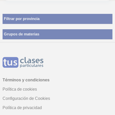
Historia del Arte, Arte Contemporáneo, Selectividad,
Otros examenes, Pruebas de acceso, FCE First
Certificate in English, CAE Certificate in Advanced
English, CPE Certificate Proficiency in English, Graduado
Filtrar por provincia
en ESO (para adultos), Graduado escolar, DELF, B1
PET, Repaso General, ESO, Bachillerato, Todos los
cursos, Primaria, Ciclos Formativos, Manualidades,
Geografía, Matemáticas aplicadas, Economía,
Grupos de materias
Contabilidad, Prevención de riesgos laborales, Finanzas
Términos y condiciones
Política de cookies
Configuración de Cookies
Política de privacidad