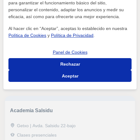
para garantizar el funcionamiento básico del sitio,
Centro De Enseñanza Idus Rekalde
personalizar el contenido, adaptar los anuncios y medir su
idiomas preparación exámenes oficiales. apoyo escolar
eficacia, así como para ofrecerte una mejor experiencia.
todas las as...
Al hacer clic en “Aceptar”, aceptas lo establecido en nuestra
Política de Cookies
y
Política de Privacidad
.
Bilbao | Carretera Errekalde Larraskitu 1a dpto 6
Clases presenciales, Clases a domicilio, Clases online
Panel de Cookies
Inglés, Otros idiomas, Matemáticas, Química, Biología,
Álgebra, Lengua Castellana y Literatura, IELTS, FCE
Rechazar
First Certificate in English, CAE Certificate in Advanced
English, CPE Certificate Proficiency in English, Graduado
Aceptar
ver más
Contactar
escolar
Academia Salsidu
Getxo | Avda. Salsidu 22-bajo
Clases presenciales