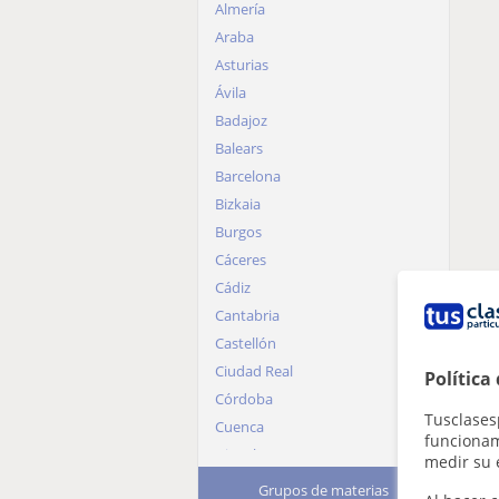
Almería
Araba
Asturias
Ávila
Badajoz
Balears
Barcelona
Bizkaia
Burgos
Cáceres
Cádiz
Cantabria
Castellón
Ciudad Real
Política
Córdoba
Tusclases
Cuenca
funcionami
Gipuzkoa
medir su 
Girona
Grupos de materias