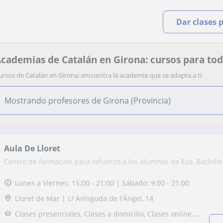
Dar clases 
cademias de Catalán en Girona: cursos para todo
ursos de Catalán en Girona: encuentra la academia que se adapta a ti
Mostrando profesores de Girona (Provincia)
Aula De Lloret
Centro de formación para refuerzo a los alumnos de Eso, Bachille
Lunes a Viernes: 15:00 - 21:00 | Sábado: 9:00 - 21:00
Lloret de Mar | c/ Avinguda de l'Àngel, 14
Clases presenciales, Clases a domicilio, Clases online, Clases in-company