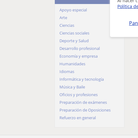
Al hacer c
Granada
Política d
Apoyo especial
Guadalajara
Arte
Huelva
Pan
Ciencias
Huesca
Ciencias sociales
Jaén
Deporte y Salud
La Rioja
Desarrollo profesional
Las Palmas
Economía y empresa
León
Humanidades
Lleida
Idiomas
Lugo
Informática y tecnología
Madrid
Música y Baile
Málaga
Oficios y profesiones
Murcia
Preparación de exámenes
Navarra
Preparación de Oposiciones
Ourense
Refuerzo en general
Palencia
Pontevedra
Salamanca