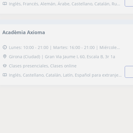
Inglés, Francés, Alemán, Árabe, Castellano, Catalán, Ruso, Matemáticas, Física, Química, Estadística, Álgebra, Ciencias Ambientales, TOEFL, Selectividad, Otros examenes, Pruebas de acceso, FCE First Certificate in English, CAE Certificate in Advanced English, CPE Certificate Proficiency in English, Graduado en ESO (para adultos), Graduado escolar, DELE, DELF, B1 PET, ESO, Bachillerato, Universidad
Acadèmia Axioma
Lunes: 10:00 - 21:00 | Martes: 16:00 - 21:00 | Miércoles a Viernes: 10:00 - 21:00
Girona (Ciudad) | Gran Via Jaume I, 60, Escala B, 3r 1a
Clases presenciales, Clases online
Inglés, Castellano, Catalán, Latín, Español para extranjeros, Matemáticas, Física, Química, Naturales, Biología, Álgebra, Sociales, Historia, Filosofía, Lengua Castellana y Literatura, Latín y Griego, Escritura, Oratoria y comunicación, Lectura, Lengua catalana y literatura, Tecnología, Pruebas de acceso, FCE First Certificate in English, Graduado en ESO (para adultos), Graduado escolar, B1 PET, Repaso General, ESO, Bachillerato, Primaria, Ciclos Formativos, Geografía, Matemáticas aplicadas, Técnicas de estudio, Problemas de aprendizaje, Audición y Lenguaje, TDAH Trastorno por déficit de atención, Pedagogía, Logopedia