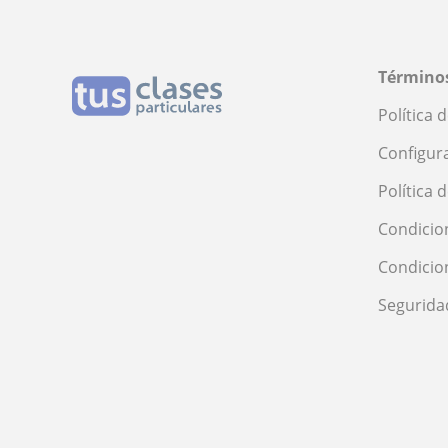
Segovia
Sevilla
Soria
Términos
Tarragona
Tenerife
Política 
Toledo
Configur
Valencia
Valladolid
Política 
Zamora
Condicio
Zaragoza
Condicio
Segurida