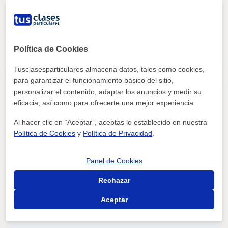
Inglés, Francés, Castellano, Lengua, Matemáticas,
Física, Química, Biología, Estadística, Ciencias General,
Probabilidad y Estadística, Ingenieria, Otras ciencias,
Álgebra, Bioquímica, Ciencias Ambientales, Historia,
Política de Cookies
ver más
Contactar
Filosofía, Lengua Castellana y Literatura, Latín y Griego,
Ofimática, Diseño Gráfico, Dibujo técnico, Autocad,
Tusclasesparticulares almacena datos, tales como cookies,
Photoshop, Diseño Web, Pintura, Dibujo, Historia del
Arte, Diseño de moda, Diseño de interiores, Selectividad,
para garantizar el funcionamiento básico del sitio,
Pruebas de acceso, Graduado en ESO (para adultos),
personalizar el contenido, adaptar los anuncios y medir su
Graduado escolar, Bachillerato, Todos los cursos,
Triunfo V
eficacia, así como para ofrecerte una mejor experiencia.
Universidad, Ciclos Formativos, Oposiciones
Administración, Oposiciones Educación, Otras
Al hacer clic en “Aceptar”, aceptas lo establecido en nuestra
oposiciones, Geografía, Derecho, Ciencias políticas,
Málaga Capital | Calle Sófocles 8, local 2
Política de Cookies
y
Política de Privacidad
.
Matemáticas aplicadas, Sociología, Técnicas de estudio,
Economía
Clases presenciales
Matemáticas, Estadística, Topografía, Electrotecnia,
Panel de Cookies
Álgebra, Dibujo técnico
Rechazar
ver más
Contactar
Aceptar