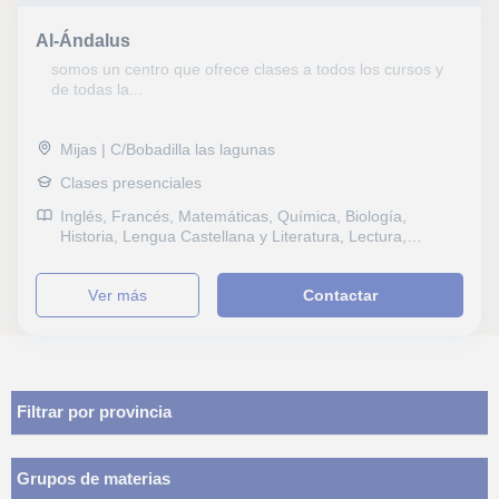
Al-Ándalus
somos un centro que ofrece clases a todos los cursos y
de todas la...
Mijas | C/Bobadilla las lagunas
Clases presenciales
Inglés, Francés, Matemáticas, Química, Biología,
Historia, Lengua Castellana y Literatura, Lectura,
Lengua gallega y literatura, Dibujo técnico, Selectividad,
Pruebas de acceso, FCE First Certificate in English,
ver más
Contactar
Graduado escolar, Primaria, Técnicas de estudio,
Problemas de aprendizaje
Filtrar por provincia
Grupos de materias