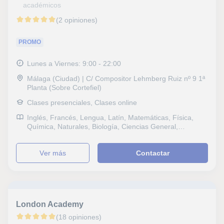
académicos
(2 opiniones)
PROMO
Lunes a Viernes: 9:00 - 22:00
Málaga (Ciudad) | C/ Compositor Lehmberg Ruiz nº 9 1ª
Planta (Sobre Cortefiel)
Clases presenciales, Clases online
Inglés, Francés, Lengua, Latín, Matemáticas, Física,
Química, Naturales, Biología, Ciencias General,
Probabilidad y Estadística, Ingenieria, Electrotecnia,
Geología, Álgebra, Bioquímica, Anatomía, Ciencias
ver más
Contactar
Ambientales, Sociales, Historia, Filosofía, Lengua
Castellana y Literatura, Latín y Griego, Escritura,
Lectura, Tecnología, Dibujo técnico, Mecánica, Historia
del Arte, Arte Contemporáneo, IELTS, Selectividad,
Otros examenes, FCE First Certificate in English, CAE
Certificate in Advanced English, Graduado en ESO (para
London Academy
adultos), Graduado escolar, DELF, B1 PET, Repaso
General, ESO, Bachillerato, Universidad, Ciclos
(18 opiniones)