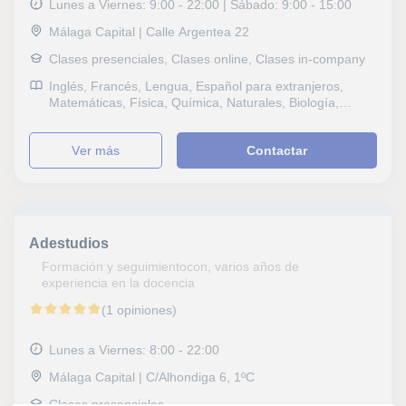
Lunes a Viernes: 9:00 - 22:00 | Sábado: 9:00 - 15:00
Málaga Capital | Calle Argentea 22
Clases presenciales, Clases online, Clases in-company
Inglés, Francés, Lengua, Español para extranjeros,
Matemáticas, Física, Química, Naturales, Biología,
Estadística, Ciencias General, Probabilidad y Estadística,
Geología, Álgebra, Bioquímica, Genética, Sociales,
ver más
Contactar
Historia, Filosofía, Lengua Castellana y Literatura,
Tecnología, Dibujo técnico, Historia del Arte, IELTS,
Selectividad, Otros examenes, Pruebas de acceso, FCE
First Certificate in English, CAE Certificate in Advanced
English, Graduado en ESO (para adultos), Graduado
escolar, B1 PET, Repaso General, ESO, Bachillerato,
Adestudios
Todos los cursos, Primaria, Universidad, Oposiciones
Cuerpos de seguridad, Geografía, Matemáticas
Formación y seguimientocon, varios años de
aplicadas, Técnicas de estudio, Problemas de
experiencia en la docencia
aprendizaje, TDAH Trastorno por déficit de atención,
(1 opiniones)
Economía, Contabilidad, Administración de empresas,
Matemáticas y Dirección financiera, Coaching,
Econometría, Macroeconomía
Lunes a Viernes: 8:00 - 22:00
Málaga Capital | C/Alhondiga 6, 1ºC
Clases presenciales