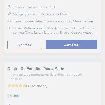
Formativos, Geografía, Matemáticas aplicadas,
Sociología, Técnicas de estudio, Economía, Marketing,
Lunes a Viernes: 9:00 - 22:00
Matemáticas y Dirección financiera
Málaga (Ciudad) | Carretera de Coin 78
Clases presenciales, Clases a domicilio, Clases online
Inglés, Matemáticas, Física, Química, Biología, Historia,
Lengua Castellana y Literatura, Dibujo técnico, Autocad,
Diseño de interiores, Selectividad, Pruebas de acceso,
CAE Certificate in Advanced English, CPE Certificate
ver más
Contactar
Proficiency in English, Graduado en ESO (para adultos),
Graduado escolar, B1 PET, Repaso General, ESO,
Bachillerato, Primaria, Universidad, Ciclos Formativos,
Geografía, Matemáticas aplicadas, Técnicas de estudio,
Problemas de aprendizaje, Audición y Lenguaje, TDAH
Trastorno por déficit de atención, Economía
Centro De Estudios Paula Marín
Academia de preparación de exámenes y apoyo
escolar.
(11 opiniones)
PROMO