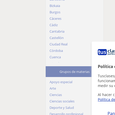
Bizkaia
Burgos
Cáceres
Cádiz
Cantabria
Castellón
Ciudad Real
Córdoba
Cuenca
Gipuzkoa
Política
Girona
Grupos de materias
Tusclases
Granada
funcionami
Apoyo especial
Guadalajara
medir su 
Arte
Huelva
Al hacer c
Ciencias
Huesca
Política d
Ciencias sociales
Jaén
Deporte y Salud
La Rioja
Pan
Desarrollo profesional
Las Palmas