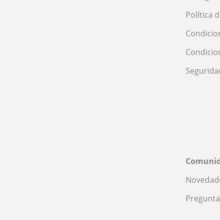
Valencia
Valladolid
Política 
Zamora
Condicio
Zaragoza
Condicio
Segurida
Comuni
Novedade
Pregunta