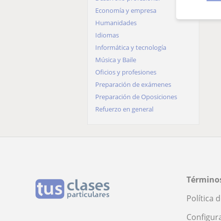
Economía y empresa
León
Humanidades
Lleida
Idiomas
Lugo
Informática y tecnología
Madrid
Música y Baile
Málaga
Oficios y profesiones
Murcia
Preparación de exámenes
Navarra
Preparación de Oposiciones
Ourense
Refuerzo en general
Palencia
Pontevedra
Salamanca
Segovia
Sevilla
Soria
Términos
Tarragona
Tenerife
Política 
Toledo
Configur