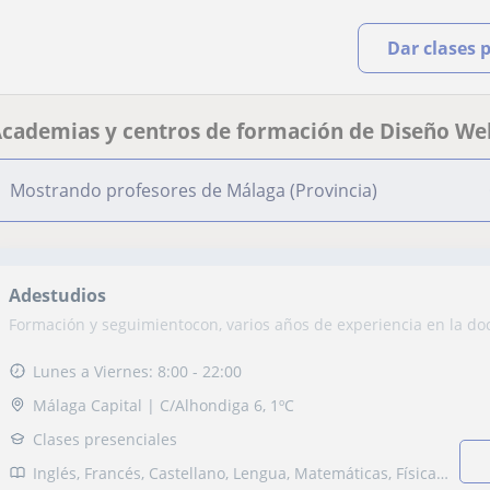
Dar clases 
cademias y centros de formación de Diseño We
Mostrando profesores de Málaga (Provincia)
Adestudios
Formación y seguimientocon, varios años de experiencia en la do
Lunes a Viernes: 8:00 - 22:00
Málaga Capital | C/Alhondiga 6, 1ºC
Clases presenciales
Inglés, Francés, Castellano, Lengua, Matemáticas, Física, Química, Biología, Estadística, Ciencias General, Probabilidad y Estadística, Ingenieria, Otras ciencias, Álgebra, Bioquímica, Ciencias Ambientales, Historia, Filosofía, Lengua Castellana y Literatura, Latín y Griego, Ofimática, Diseño Gráfico, Dibujo técnico, Autocad, Photoshop, Diseño Web, Pintura, Dibujo, Historia del Arte, Diseño de moda, Diseño de interiores, Selectividad, Pruebas de acceso, Graduado en ESO (para adultos), Graduado escolar, Bachillerato, Todos los cursos, Universidad, Ciclos Formativos, Oposiciones Administración, Oposiciones Educación, Otras oposiciones, Geografía, Derecho, Ciencias políticas, Matemáticas aplicadas, Sociología, Técnicas de estudio, Economía