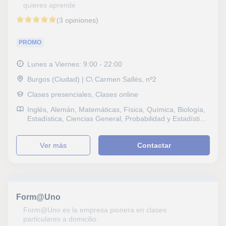
quieres aprende
(3 opiniones)
PROMO
Lunes a Viernes: 9:00 - 22:00
Burgos (Ciudad) | C\ Carmen Sallés, nº2
Clases presenciales, Clases online
Inglés, Alemán, Matemáticas, Física, Química, Biología,
Estadística, Ciencias General, Probabilidad y Estadística,
Ingenieria, Electrotecnia, Álgebra, Hidrología, Sociales,
Historia, Lengua Castellana y Literatura, Tecnología,
ver más
Contactar
Electrónica, Programación, Electricidad, Dibujo técnico,
Mecánica, Robótica, Selectividad, Pruebas de acceso,
FCE First Certificate in English, Graduado en ESO (para
adultos), Graduado escolar, B1 PET, Repaso General,
ESO, Bachillerato, Todos los cursos, Primaria,
Universidad, Ciclos Formativos, Otras oposiciones,
Form@Uno
Oposiciones Cuerpos de seguridad, Matemáticas
aplicadas, Econometría
Form@Uno es la empresa pionera en clases
particulares a domicilio.