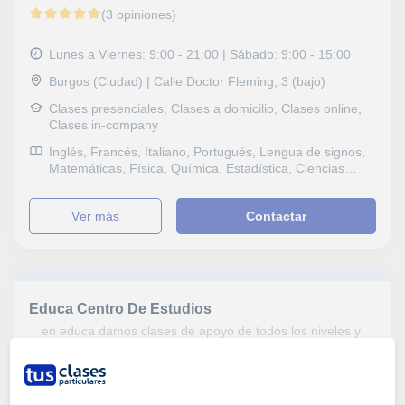
(3 opiniones)
Lunes a Viernes: 9:00 - 21:00 | Sábado: 9:00 - 15:00
Burgos (Ciudad) | Calle Doctor Fleming, 3 (bajo)
Clases presenciales, Clases a domicilio, Clases online,
Clases in-company
Inglés, Francés, Italiano, Portugués, Lengua de signos,
Matemáticas, Física, Química, Estadística, Ciencias
General, Electrotecnia, Geología, Álgebra, Bioquímica,
Ciencias Ambientales, Historia, Filosofía, Lengua
ver más
Contactar
Castellana y Literatura, Latín y Griego, Tecnología,
Electrónica, Programación, Informática, Ofimática, Dibujo
técnico, Mecanografía, Photoshop, Robótica, Pintura,
Historia del Arte, Selectividad, Otros examenes, FCE
First Certificate in English, CAE Certificate in Advanced
English, Graduado en ESO (para adultos), Graduado
Educa Centro De Estudios
escolar, DELF, B1 PET, Todos los cursos, Geografía,
Matemáticas aplicadas, Sociología, Técnicas de estudio,
en educa damos clases de apoyo de todos los niveles y
Problemas de aprendizaje, TDAH Trastorno por déficit
asignaturas....
de atención, Contabilidad, Administración de empresas,
Finanzas, Macroeconomía
Burgos Capital | C/ Vicente Aleixandre 8