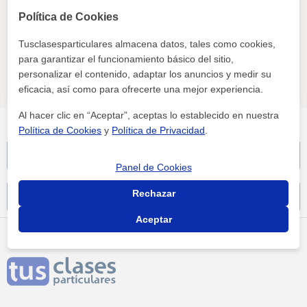
Clases presenciales
Política de Cookies
Matemáticas, Química, Biología, Historia, Filosofía,
Tusclasesparticulares almacena datos, tales como cookies,
Lengua Castellana y Literatura, Selectividad, Técnicas
para garantizar el funcionamiento básico del sitio,
de estudio, Problemas de aprendizaje
personalizar el contenido, adaptar los anuncios y medir su
ver más
Contactar
eficacia, así como para ofrecerte una mejor experiencia.
Al hacer clic en “Aceptar”, aceptas lo establecido en nuestra
Política de Cookies
y
Política de Privacidad
.
Filtrar por provincia
Panel de Cookies
Rechazar
Grupos de materias
Aceptar