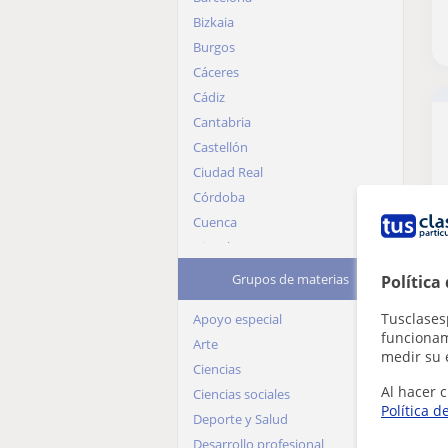
Bizkaia
Burgos
Cáceres
Cádiz
Cantabria
Castellón
Ciudad Real
Córdoba
Cuenca
Gipuzkoa
Girona
Grupos de materias
Política
Granada
Tusclases
Apoyo especial
Guadalajara
funcionami
Arte
Huelva
medir su 
Ciencias
Huesca
Al hacer c
Ciencias sociales
Jaén
Política d
Deporte y Salud
La Rioja
Desarrollo profesional
Las Palmas