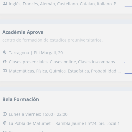
Inglés, Francés, Alemán, Castellano, Catalán, Italiano, Portugués, Lengua, Latín, Ruso, Español para extranjeros, Matemáticas, Física, Química, Naturales, Biología, Ciencias General, Ingenieria, Álgebra, Bioquímica, Ciencias Ambientales, Historia, Filosofía, Lengua Castellana y Literatura, Latín y Griego, Lengua catalana y literatura, Ofimática, Dibujo técnico, Mecanografía, Selectividad, Otros examenes, Pruebas de acceso, FCE First Certificate in English, CAE Certificate in Advanced English, Graduado en ESO (para adultos), Graduado escolar, B1 PET, Repaso General, ESO, Bachillerato, Todos los cursos, Primaria, Universidad, Ciclos Formativos, Geografía, Derecho, Ciencias políticas, Matemáticas aplicadas, Economía
Acadèmia Aprova
centro de formación de estudios preuniversitarios.
Tarragona | Pi i Margall, 20
Clases presenciales, Clases online, Clases in-company
Matemáticas, Física, Química, Estadística, Probabilidad y Estadística, Ingenieria, Electrotecnia, Álgebra, Dibujo técnico
Bela Formación
Lunes a Viernes: 15:00 - 22:00
La Pobla de Mafumet | Rambla Jaume I nº24, bis, Local 1