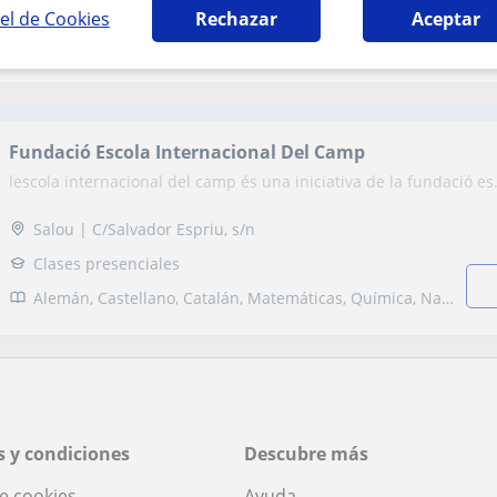
Clases presenciales, Clases online, Clases in-company
el de Cookies
Rechazar
Aceptar
Física, Química, Ciencias General, Otras ciencias, Álgebra, Bioquímica, Escritura, Lectura, Lengua catalana y literatura, FCE First Certificate in English, B1 PET, Repaso General, ESO, Bachillerato, Primaria, Universidad, Ciclos Formativos, Matemáticas aplicadas, Psicologia, Técnicas de estudio, Problemas de aprendizaje, TDAH Trastorno por déficit de atención
Fundació Escola Internacional Del Camp
lescola internacional del camp és una iniciativa de la fundació es.
Salou | C/Salvador Espriu, s/n
Clases presenciales
Alemán, Castellano, Catalán, Matemáticas, Química, Naturales, Biología, Geografía
 y condiciones
Descubre más
de cookies
Ayuda