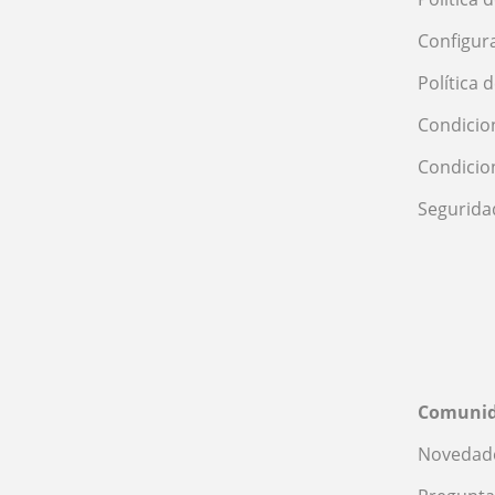
Valencia
Valladolid
Configur
Zamora
Política 
Zaragoza
Condicio
Condicio
Segurida
Comuni
Novedade