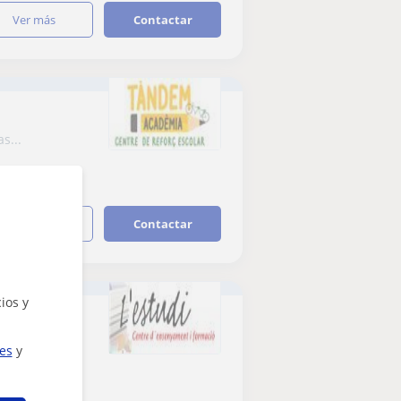
ver más
Contactar
s...
ver más
Contactar
ios y
vel...
ies
y