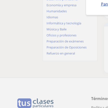
Pan
Economía y empresa
León
Humanidades
Lleida
Idiomas
Lugo
Informática y tecnología
Madrid
Música y Baile
Málaga
Oficios y profesiones
Murcia
Preparación de exámenes
Navarra
Preparación de Oposiciones
Ourense
Refuerzo en general
Palencia
Pontevedra
Salamanca
Segovia
Sevilla
Soria
Tarragona
Tenerife
Términos
Toledo
Política 