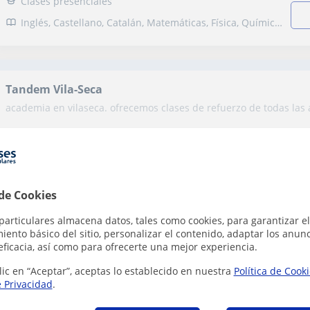
Clases presenciales
Inglés, Castellano, Catalán, Matemáticas, Física, Química, Naturales, Biología, Estadística, Ciencias General, Probabilidad y Estadística, Álgebra, Bioquímica, Genética, Graduado en ESO (para adultos), Graduado escolar, ESO, Bachillerato, Primaria, Ciclos Formativos, Matemáticas aplicadas, Administración de empresas, Marketing, Matemáticas y Dirección financiera
Tandem Vila-Seca
academia en vilaseca. ofrecemos clases de refuerzo de todas las a
Vila-Seca | Av. Verge Montserrat, 48
Clases presenciales
Matemáticas, Física, Química, Biología, Ciencias General, Historia, Filosofía, Lengua Castellana y Literatura, Geografía, Matemáticas aplicadas, Economía
 de Cookies
particulares almacena datos, tales como cookies, para garantizar el
ento básico del sitio, personalizar el contenido, adaptar los anunc
L'estudi
eficacia, así como para ofrecerte una mejor experiencia.
som un centre de formacio que ens dediquem a formacio a tots ni
lic en “Aceptar”, aceptas lo establecido en nuestra
Política de Cook
e Privacidad
.
Reus | Dr. Robert 24