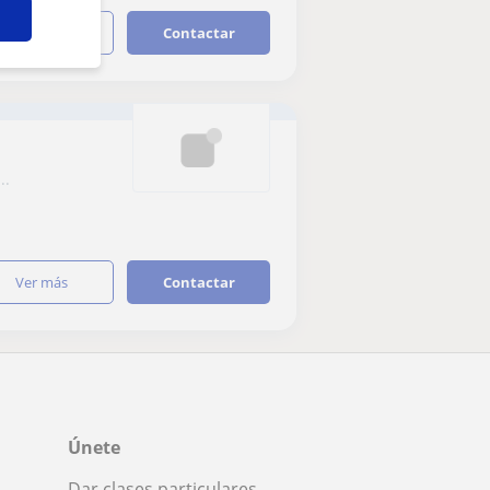
ver más
Contactar
..
ver más
Contactar
Únete
Dar clases particulares