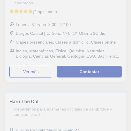
integrados.
(2 opiniones)
Lunes a Viernes: 8:00 - 22:00
Burgos Capital | C/ Soria Nº 5, 1º. Oficina 3C Bis
Clases presenciales, Clases a domicilio, Clases online
Inglés, Matemáticas, Física, Química, Naturales,
Biología, Ciencias General, Geología, ESO, Bachillerato,
Psicologia, Técnicas de estudio, Problemas de
aprendizaje, TDAH Trastorno por déficit de atención,
ver más
Contactar
Pedagogía
Haru The Cat
preparamos para exámenes oficiales de cambridge y
también ielts. t...
Burgos Capital | Melchor Prieto 27