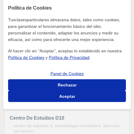
Política de Cookies
Educa Centro De Estudios
Tusclasesparticulares almacena datos, tales como cookies,
para garantizar el funcionamiento básico del sitio,
en educa damos clases de apoyo de todos los niveles y
asignaturas....
personalizar el contenido, adaptar los anuncios y medir su
eficacia, así como para ofrecerte una mejor experiencia.
Burgos Capital | C/ Vicente Aleixandre 8
Al hacer clic en “Aceptar”, aceptas lo establecido en nuestra
Clases presenciales
Política de Cookies
y
Política de Privacidad
.
Matemáticas, Química, Biología, Historia, Filosofía,
Lengua Castellana y Literatura, Selectividad, Técnicas
Panel de Cookies
de estudio, Problemas de aprendizaje
Rechazar
ver más
Contactar
Aceptar
Centro De Estudios D10
centro de estudios d. metodología innovadora. alumnos
por sesion ...