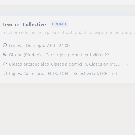
Teacher Collective
PROMO
teacher collective is a group of well qualified, experienced and p..
Lunes a Domingo: 7:00 - 24:00
Girona (Ciudad) | Carrer Josep Ametller i Viñas 22
Clases presenciales, Clases a domicilio, Clases online, Clases in-company
Inglés, Castellano, IELTS, TOEFL, Selectividad, FCE First Certificate in English, CAE Certificate in Advanced English, CPE Certificate Proficiency in English, SAT, B1 PET