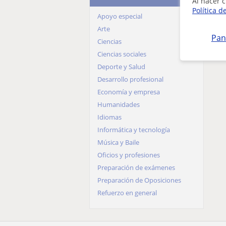
Al hacer c
Granada
Política d
Apoyo especial
Guadalajara
Arte
Huelva
Pan
Ciencias
Huesca
Ciencias sociales
Jaén
Deporte y Salud
La Rioja
Desarrollo profesional
Las Palmas
Economía y empresa
León
Humanidades
Lleida
Idiomas
Lugo
Informática y tecnología
Madrid
Música y Baile
Málaga
Oficios y profesiones
Murcia
Preparación de exámenes
Navarra
Preparación de Oposiciones
Ourense
Refuerzo en general
Palencia
Pontevedra
Salamanca