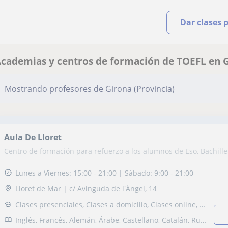
Dar clases 
cademias y centros de formación de TOEFL en 
Mostrando profesores de Girona (Provincia)
Aula De Lloret
Centro de formación para refuerzo a los alumnos de Eso, Bachille
Lunes a Viernes: 15:00 - 21:00 | Sábado: 9:00 - 21:00
Lloret de Mar | c/ Avinguda de l'Àngel, 14
Clases presenciales, Clases a domicilio, Clases online, Clases in-company
Inglés, Francés, Alemán, Árabe, Castellano, Catalán, Ruso, Matemáticas, Física, Química, Estadística, Álgebra, Ciencias Ambientales, TOEFL, Selectividad, Otros examenes, Pruebas de acceso, FCE First Certificate in English, CAE Certificate in Advanced English, CPE Certificate Proficiency in English, Graduado en ESO (para adultos), Graduado escolar, DELE, DELF, B1 PET, ESO, Bachillerato, Universidad