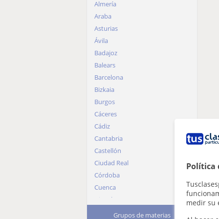
Almería
Araba
Asturias
Ávila
Badajoz
Balears
Barcelona
Bizkaia
Burgos
Cáceres
Cádiz
Cantabria
Castellón
Ciudad Real
Política
Córdoba
Tusclases
Cuenca
funcionami
Gipuzkoa
medir su 
Girona
Grupos de materias