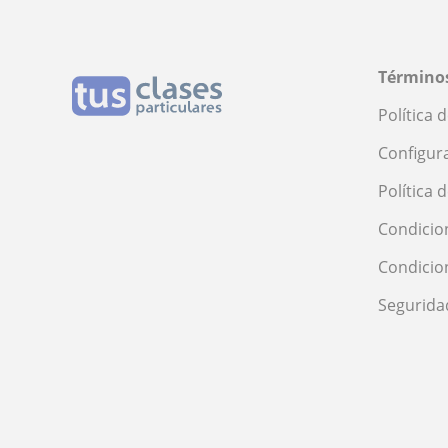
Segovia
Sevilla
Soria
Términos
Tarragona
Tenerife
Política 
Toledo
Configur
Valencia
Valladolid
Política 
Zamora
Condicio
Zaragoza
Condicio
Segurida