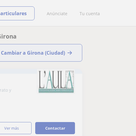
particulares
Anúnciate
Tu cuenta
Girona
Cambiar a Girona (Ciudad)
rato y
ver más
Contactar