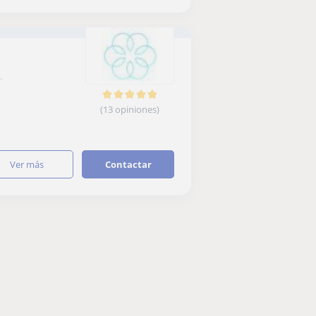
.
(13 opiniones)
ver más
Contactar