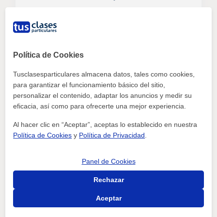
Javier
Busco profesor de ingles para adultos presencial desde
las 6 pm
Política de Cookies
ver más
Contactar
Tusclasesparticulares almacena datos, tales como cookies,
para garantizar el funcionamiento básico del sitio,
personalizar el contenido, adaptar los anuncios y medir su
eficacia, así como para ofrecerte una mejor experiencia.
Al hacer clic en “Aceptar”, aceptas lo establecido en nuestra
Inglés
Huelva Capital
Política de Cookies
y
Política de Privacidad
.
María Fernanda
Panel de Cookies
Busco profesor particular de inglés a domicilio. quiero
clases con ejercicios
Rechazar
Aceptar
ver más
Contactar