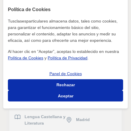
Política de Cookies
Tusclasesparticulares almacena datos, tales como cookies,
Lengua Castellana y
Madrid
para garantizar el funcionamiento básico del sitio,
Literatura
personalizar el contenido, adaptar los anuncios y medir su
eficacia, así como para ofrecerte una mejor experiencia.
Ana Miren
Al hacer clic en “Aceptar”, aceptas lo establecido en nuestra
Estoy buscando profesor de lengua para mi hija que
Política de Cookies
y
Política de Privacidad
.
estudia 3ºeso
Panel de Cookies
ver más
Contactar
Rechazar
18/07
Aceptar
Lengua Castellana y
Madrid
Literatura