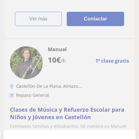
ver más
Contactar
Manuel
10
€
/h
1ª clase gratis
Castellón De La Plana, Almazo...
Repaso General
Clases de Música y Refuerzo Escolar para
Niños y Jóvenes en Castellón
Estimadas familias y estudiantes, Mi nombre es Manuel
Carceller Sebastià y me dirijo a ustedes con gran
entusiasmo para ofrecer mis servic...