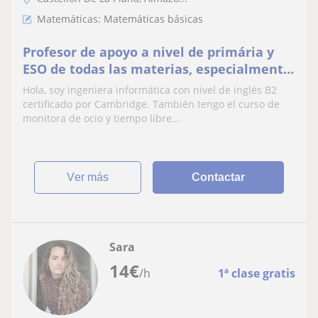
Matemáticas: Matemáticas básicas
Profesor de apoyo a nivel de primária y
ESO de todas las materias, especialmente
matemáticas e inglés
Hola, soy ingeniera informática con nivel de inglés B2
certificado por Cambridge. También tengo el curso de
monitora de ocio y tiempo libre...
ver más
Contactar
Sara
14
€
/h
1ª clase gratis