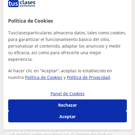
Política de Cookies
ver más
Contactar
Tusclasesparticulares almacena datos, tales como cookies,
para garantizar el funcionamiento básico del sitio,
personalizar el contenido, adaptar los anuncios y medir
su eficacia, así como para ofrecerte una mejor
Beatrice Elena
experiencia.
8
€
/h
1ª clase gratis
Al hacer clic en “Aceptar”, aceptas lo establecido en
nuestra
Política de Cookies
y
Política de Privacidad
.
Castellón De La Plana, Almazo...
Panel de Cookies
ESO
Rechazar
Profesora de apoyo escolar a domicilio.
Aceptar
Tengo experiencia impartiendo clases
particulares. La educación es para mí el
Hola me presento, soy graduada en Pedagogía y tengo
motor que hace que evolucionamos. Doy
un máster como psicóloga en el ámbito del trabajo.