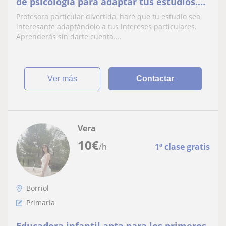
de psicología para adaptar tus estudios.
Me adapto a todas las edades.
Profesora particular divertida, haré que tu estudio sea
interesante adaptándolo a tus intereses particulares.
Aprenderás sin darte cuenta....
ver más
Contactar
Vera
10
€
/h
1ª clase gratis
Borriol
Primaria