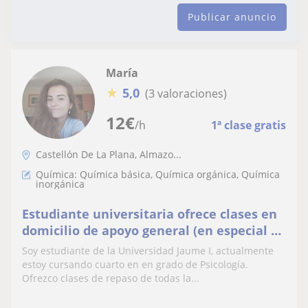
Publicar anuncio
María
★
5,0
(3 valoraciones)
12
€
/h
1ª clase gratis
Castellón De La Plana, Almazo...
Química: Química básica, Química orgánica, Química
inorgánica
Estudiante universitaria ofrece clases en
domicilio de apoyo general (en especial de
Química y Matemáticas) en Castellón
Soy estudiante de la Universidad Jaume I, actualmente
estoy cursando cuarto en en grado de Psicología.
Ofrezco clases de repaso de todas la...