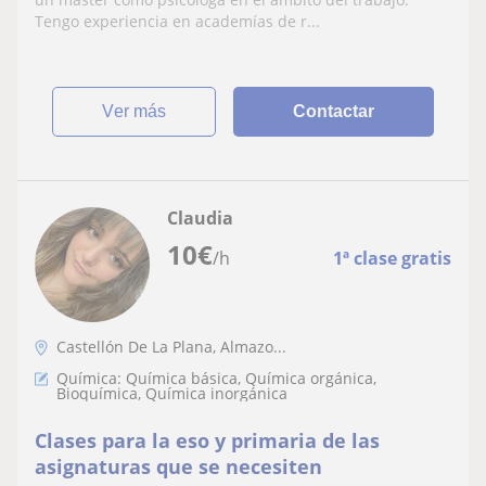
clases de repaso a Primaria y primeros
Tengo experiencia en academías de r...
cursos de la ESO. En las asignaturas que
se requieran. Soy p
ver más
Contactar
Claudia
10
€
/h
1ª clase gratis
Castellón De La Plana, Almazo...
Química: Química básica, Química orgánica,
Bioquímica, Química inorgánica
Clases para la eso y primaria de las
asignaturas que se necesiten