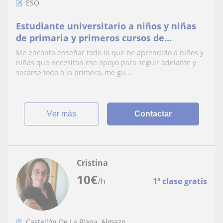
ESO
Estudiante universitario a niños y niñas
de primaria y primeros cursos de
secundaria que necesiten apoyo en sus
Me encanta enseñar todo lo que he aprendido a niños y
tareas escolares
niñas que necesitan ese apoyo para seguir adelante y
sacarse todo a la primera, me gu...
ver más
Contactar
Cristina
10
€
/h
1ª clase gratis
Castellón De La Plana, Almazo...