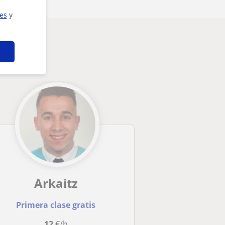
ies
y
Arkaitz
Primera clase gratis
12
€/h