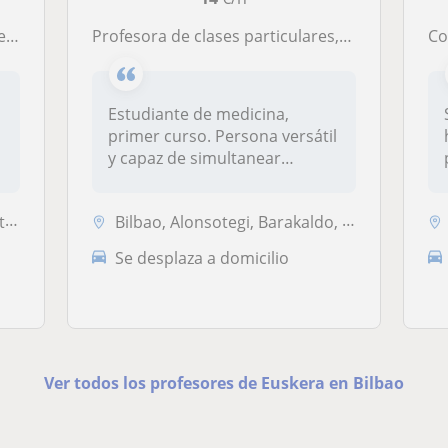
ato
Profesora de clases particulares, cualquier materia de ciencias o lingüística
Como ti
Estudiante de medicina,
primer curso. Persona versátil
y capaz de simultanear
varias...
..
Bilbao, Alonsotegi, Barakaldo, Sondika
Se desplaza a domicilio
Ver todos los profesores de Euskera en Bilbao