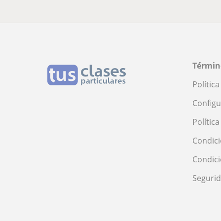
Términ
Polític
Configu
Polític
Condici
Condic
Seguri