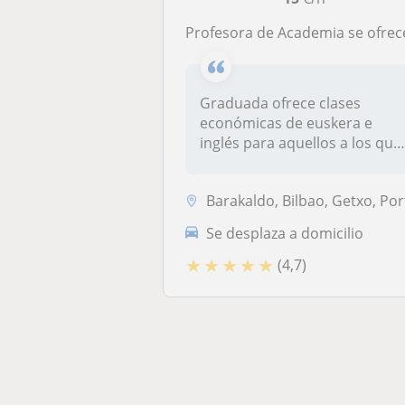
Profesora de Academia se ofrece para clases de euskera e inglés desde nivel preescolar hasta bachiller
Graduada ofrece clases
económicas de euskera e
inglés para aquellos a los que
se les...
Barakaldo, Bilbao, Getxo, Portugalete, Valle de Trápaga-Trapagaran, Or.
Se desplaza a domicilio
★
★
★
★
★
(4,7)