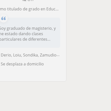
tulado de grado en Educacion primaria, dare clases de todas las asignaturas que se imparten en primaria. Me considero una persona muy cercana y agradable
Soy graduado de magisterio, y
he estado dando clases
particulares de diferentes
mate...
Derio, Loiu, Sondika, Zamudio, Bilbao
Se desplaza a domicilio