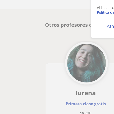
Al hacer c
Política d
Otros profesores de Eusker
Pan
Iurena
Primera clase gratis
15
€/h