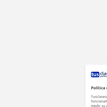
Política
Tusclases
funcionami
medir su 