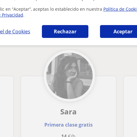
lic en “Aceptar”, aceptas lo establecido en nuestra
Política de Cook
e Privacidad
.
a en Bilbao que pueden interesarte
el de Cookies
Rechazar
Aceptar
Sara
Primera clase gratis
14
€/h