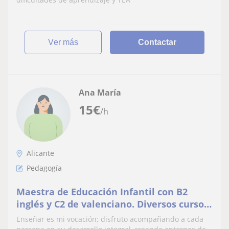
ver más
Contactar
Ana María
15
€
/h
Alicante
Pedagogía
Maestra de Educación Infantil con B2
inglés y C2 de valenciano. Diversos cursos
sobre metodología, tutoría, evaluación e
Enseñar es mi vocación; disfruto acompañando a cada
IA.