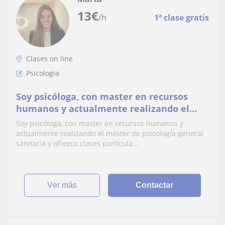
13
€
/h
1ª clase gratis
Clases on line
Psicologia
Soy psicóloga, con master en recursos
humanos y actualmente realizando el
máster de psicología general sanitaria y
Soy psicóloga, con master en recursos humanos y
ofrezco clases particulares para dar apoyo
actualmente realizando el máster de psicología general
escolar. Me gusta mucho la enseñanza,
sanitaria y ofrezco clases particula...
soy buena explicando conceptos y me
gusta poner ejemplos pr
ver más
Contactar