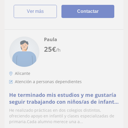
ver más
Contactar
Paula
25
€
/h
Alicante
Atención a personas dependientes
He terminado mis estudios y me gustaría
seguir trabajando con niños/as de infantil
o primatia, soy una persona organizada
He realizado prácticas en dos colegios distintos,
ofreciendo apoyo en infantil y clases especializadas de
primaria.Cada alumno merece una a...