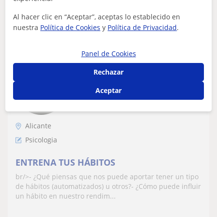
Al hacer clic en “Aceptar”, aceptas lo establecido en
ver más
Contactar
nuestra
Política de Cookies
y
Política de Privacidad
.
Panel de Cookies
Noel
Rechazar
★
5,0
(14 valoraciones)
Aceptar
20
€
/h
1ª clase gratis
Alicante
Psicologia
ENTRENA TUS HÁBITOS
br/>- ¿Qué piensas que nos puede aportar tener un tipo
de hábitos (automatizados) u otros?- ¿Cómo puede influir
un hábito en nuestro rendim...