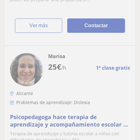
ver más
Contactar
Marisa
25
€
/h
1ª clase gratis
Alicante
Problemas de aprendizaje: Dislexia
Psicopedagoga hace terapia de
aprendizaje y acompañamiento escolar a
niños con dificultades de aprendizaje y
Terapia de aprendizaje y tutoria escolar a niños con
TEA
dificultades de aprendizaje y TEA