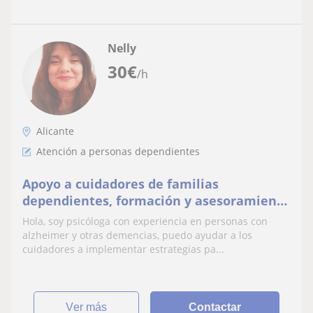
Nelly
30
€
/h
Alicante
Atención a personas dependientes
Apoyo a cuidadores de familias
dependientes, formación y asesoramiento
a los familiares y ayuda en general
Hola, soy psicóloga con experiencia en personas con
alzheimer y otras demencias, puedo ayudar a los
cuidadores a implementar estrategias pa...
ver más
Contactar