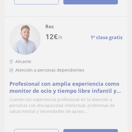
Roc
12
€
/h
1ª clase gratis
Alicante
Atención a personas dependientes
Profesional con amplia experiencia como
monitor de ocio y tiempo libre infantil y
juvenil y formación en Educación Social
Cuento con experiencia profesional en la atención a
ofrece a
personas con discapacidad intelectual, problemas de
salud mental y necesidades de apoyo...