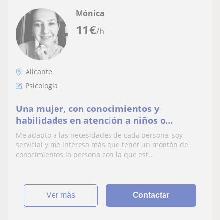
Mónica
11
€
/h
Alicante
Psicologia
Una mujer, con conocimientos y
habilidades en atención a niños o
personas de la tercera edad
Me adapto a las necesidades de cada persona, soy
servicial y me interesa más que tener un montón de
conocimientos la persona con la que est...
ver más
Contactar