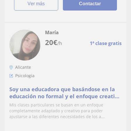
ver más
Contactar
María
20
€
/h
1ª clase gratis
Alicante
Psicologia
Soy una educadora que basándose en la
educación no formal y el enfoque creativo
aborda las materias con el fin de que
Mis clases particulares se basan en un enfoque
estás sean amenas, interactivas y
completamente adaptado y creativo para poder
entretenidas.
ajustarse a las diferentes necesidades de los a...