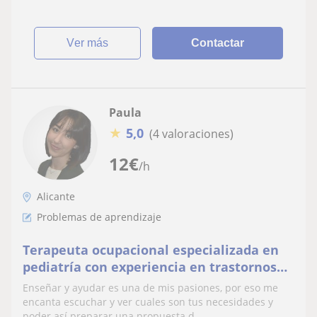
ver más
Contactar
Paula
★
5,0
(4 valoraciones)
12
€
/h
Alicante
Problemas de aprendizaje
Terapeuta ocupacional especializada en
pediatría con experiencia en trastornos
del aprendizaje.
Enseñar y ayudar es una de mis pasiones, por eso me
encanta escuchar y ver cuales son tus necesidades y
poder así preparar una propuesta d...