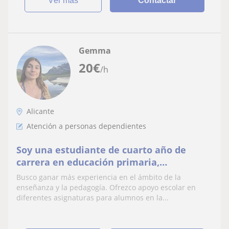
ver más
Contactar
Gemma
20
€
/h
Alicante
Atención a personas dependientes
Soy una estudiante de cuarto año de
carrera en educación primaria,
especializada en pedagogía terapéutica.
Busco ganar más experiencia en el ámbito de la
enseñanza y la pedagogía. Ofrezco apoyo escolar en
diferentes asignaturas para alumnos en la...