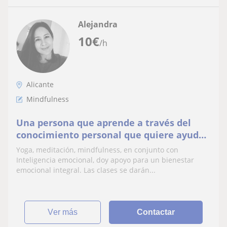
Alejandra
10
€
/h
Alicante
Mindfulness
Una persona que aprende a través del
conocimiento personal que quiere ayudar
a otros a procesar los cambios a través del
Yoga, meditación, mindfulness, en conjunto con
Yoga
Inteligencia emocional, doy apoyo para un bienestar
emocional integral. Las clases se darán...
ver más
Contactar