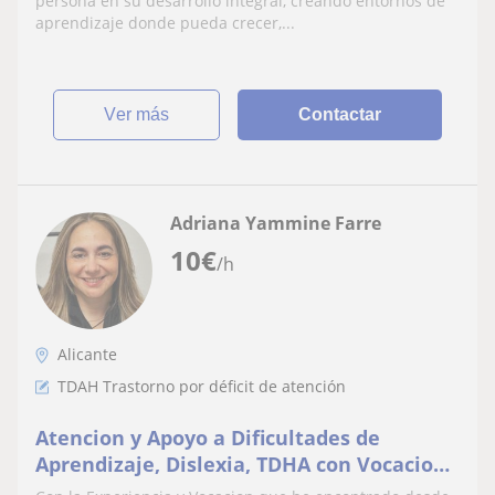
persona en su desarrollo integral, creando entornos de
aprendizaje donde pueda crecer,...
ver más
Contactar
Adriana Yammine Farre
10
€
/h
Alicante
TDAH Trastorno por déficit de atención
Atencion y Apoyo a Dificultades de
Aprendizaje, Dislexia, TDHA con Vocacion
de servicio Red de Apoyo