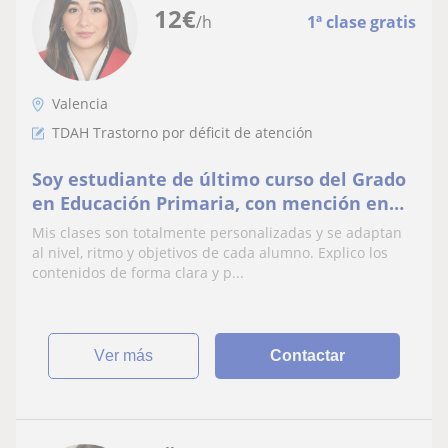
12
€
/h
1ª clase gratis
Valencia
TDAH Trastorno por déficit de atención
Soy estudiante de último curso del Grado
en Educación Primaria, con mención en
Pedagogía Terapéutica
Mis clases son totalmente personalizadas y se adaptan
al nivel, ritmo y objetivos de cada alumno. Explico los
contenidos de forma clara y p...
ver más
Contactar