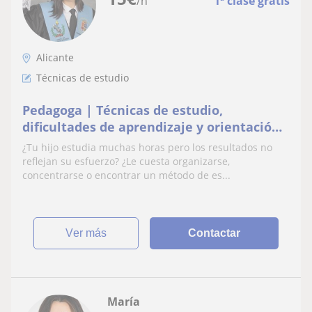
/h
1ª clase gratis
Alicante
Técnicas de estudio
Pedagoga | Técnicas de estudio,
dificultades de aprendizaje y orientación
educativa
¿Tu hijo estudia muchas horas pero los resultados no
reflejan su esfuerzo? ¿Le cuesta organizarse,
concentrarse o encontrar un método de es...
ver más
Contactar
María