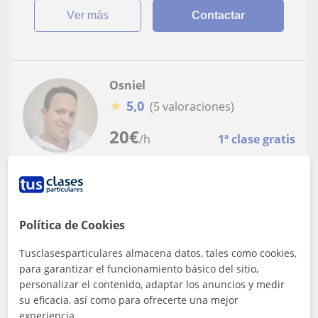
ver más
Contactar
Osniel
★
5,0
(5 valoraciones)
20
€
/h
1ª clase gratis
Alicante
Psicologia
Mis clases se ajustan al nivel del
Política de Cookies
estudiante y sus particularidades
Tusclasesparticulares almacena datos, tales como cookies,
Las clases pueden ir dirigida a estudiantes de ESO y
para garantizar el funcionamiento básico del sitio,
universitarios. Mis técnicas metodológicas están
personalizar el contenido, adaptar los anuncios y medir
sustentadas en la metodología partici...
su eficacia, así como para ofrecerte una mejor
experiencia.