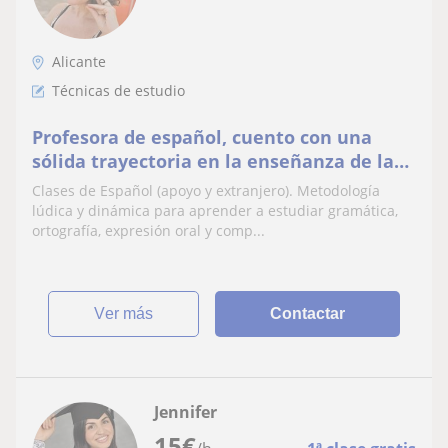
Alicante
Técnicas de estudio
Profesora de español, cuento con una
sólida trayectoria en la enseñanza de la
lengua y la pedagogía activa.
Clases de Español (apoyo y extranjero). Metodología
lúdica y dinámica para aprender a estudiar gramática,
ortografía, expresión oral y comp...
ver más
Contactar
Jennifer
15
€