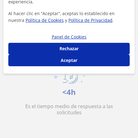
experiencia.
Al hacer clic en “Aceptar”, aceptas lo establecido en
14 €/h
nuestra
Política de Cookies
y
Política de Privacidad
.
Es el precio medio de las clases de Apoyo
Panel de Cookies
especial
Rechazar
Aceptar
<4h
Es el tiempo medio de respuesta a las
solicitudes