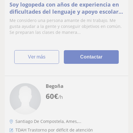
Soy logopeda con años de experiencia en
dificultades del lenguaje y apoyo escolar
en primaria y secundaria. Además de
Me considero una persona amante de mi trabajo. Me
trabajar técnicas de estudio aplicadas a
gusta ayudar a la gente y conseguir objetivos en común.
cada persona.
Se preparan las clases de manera...
ver más
Contactar
Begoña
60
€
/h
Santiago De Compostela, Ames,...
TDAH Trastorno por déficit de atención