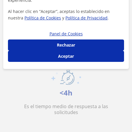
experiencia.
Al hacer clic en “Aceptar”, aceptas lo establecido en
nuestra
Política de Cookies
y
Política de Privacidad
.
14 €/h
Panel de Cookies
Es el precio medio de las clases de Apoyo
especial
Rechazar
Aceptar
<4h
Es el tiempo medio de respuesta a las
solicitudes