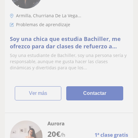
Armilla, Churriana De La Vega...
Problemas de aprendizaje
Soy una chica que estudia Bachiller, me
ofrezco para dar clases de refuerzo a
niños de primaria, tanto de lengua como
Soy una estudiante de Bachiller, soy una persona sería y
en matématicas y en apoyo en el resto de
responsable, aunque me gusta hacer las clases
asignaturas
dinámicas y divertidas para que los...
ver más
Contactar
Aurora
20
€
/h
1ª clase gratis