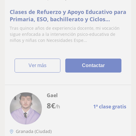
Clases de Refuerzo y Apoyo Educativo para
Primaria, ESO, bachillerato y Ciclos
Formativos de Grado Medio y Superior
Tras quince años de experiencia docente, mi vocación
sigue enfocada a la intervención psico-educativa de
niños y niñas con Necesidades Espe...
ver más
Contactar
Gael
8
€
/h
1ª clase gratis
Granada (Ciudad)