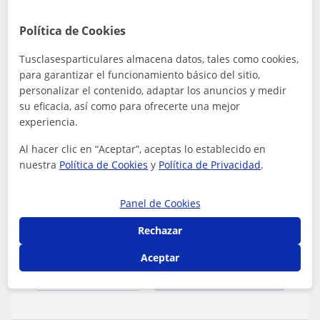
Sara
15
€
Política de Cookies
/h
Tusclasesparticulares almacena datos, tales como cookies,
para garantizar el funcionamiento básico del sitio,
personalizar el contenido, adaptar los anuncios y medir
La Malahá, Armilla, Churriana...
su eficacia, así como para ofrecerte una mejor
Atención a personas dependientes
experiencia.
¿Necesitas ayuda en alguna materia?
Al hacer clic en “Aceptar”, aceptas lo establecido en
Llamame y te ayudaré en lo que necesites
nuestra
Política de Cookies
y
Política de Privacidad
.
sin ningun problema.
Profesora de apoyo para personas con dificultad de
primaria. Se me dan bien el manejo de algunas
Panel de Cookies
asignaturas, y me adapto a todo tipo de se...
Rechazar
Aceptar
ver más
Contactar