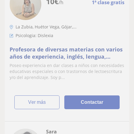
10
€
/h
1ª clase gratis
La Zubia, Huétor Vega, Gójar,...
Psicologia: Dislexia
Profesora de diversas materias con varios
años de experiencia, inglés, lengua,
psicología, matemáticas, etc
Poseo experiencia en dar clases a niños con necesidades
educativas especiales o con trastornos de lectoescritura
y/o del aprendizaje. Soy p...
ver más
Contactar
Sara