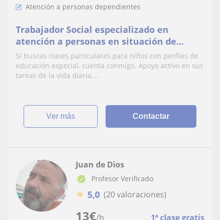
Atención a personas dependientes
Trabajador Social especializado en
atención a personas en situación de
dependencia.
Si buscas clases particulares para niños con perfiles de
educación especial, cuenta conmigo. Apoyo activo en sus
tareas de la vida diaria,...
ver más
Contactar
Juan de Dios
Profesor Verificado
★
5,0
(20 valoraciones)
13
€
/h
1ª clase gratis