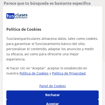
Parece que tu búsqueda es bastante especifica
Ajusta tu búsqueda para ver más resultados o
guárdala y te avisaremos cuando haya nuevos
profesores
Eliminar filtros
Guardar búsqueda
Política de Cookies
Tusclasesparticulares almacena datos, tales como cookies,
Estos profesores de online pueden
para garantizar el funcionamiento básico del sitio,
personalizar el contenido, adaptar los anuncios y medir
interesarte
su eficacia, así como para ofrecerte una mejor
experiencia.
Al hacer clic en “Aceptar”, aceptas lo establecido en
nuestra
Política de Cookies
y
Política de Privacidad
.
Panel de Cookies
Seguridad
Rechazar
Contacta con los profesores mediante nuestra
Aceptar
mensajería