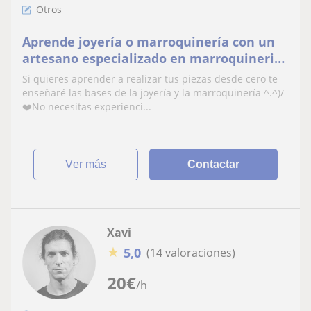
Otros
Aprende joyería o marroquinería con un
artesano especializado en marroquineria
(leather craft) y en joyería artesanal💍✨
Si quieres aprender a realizar tus piezas desde cero te
enseñaré las bases de la joyería y la marroquinería ^.^)/
❤️No necesitas experienci...
ver más
Contactar
Xavi
★
5,0
(14 valoraciones)
20
€
/h