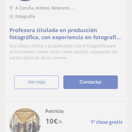
A Coruña, Arteixo, Betanzos, ...
Fotografía
Profesora titulada en producción
fotográfica, con experiencia en fotografía
y vídeo.
Doy clases online y presenciales sobre fotografía para
principiantes, tanto niños como adultos, repasando las
partes técnicas de la cámara...
ver más
Contactar
Patricia
10
€
/h
1ª clase gratis