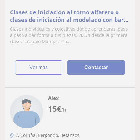
Clases de iniciacion al torno alfarero o
clases de iniciación al modelado con barro
y ceramica. Taller de Cerámica en Sada. A
Clases individuales y colectivas dónde aprenderás, paso
Coruña
a paso a dar forma a tus piezas. 20€/h desde la primera
clase.- Trabajo Manual.- To...
ver más
Contactar
Alex
15
€
/h
A Coruña, Bergondo, Betanzos