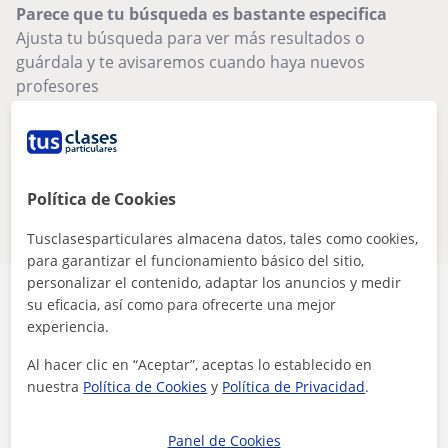
Parece que tu búsqueda es bastante especifica
Ajusta tu búsqueda para ver más resultados o
guárdala y te avisaremos cuando haya nuevos
profesores
Eliminar filtros
Guardar búsqueda
Estos profesores de online pueden
Política de Cookies
interesarte
Tusclasesparticulares almacena datos, tales como cookies,
para garantizar el funcionamiento básico del sitio,
personalizar el contenido, adaptar los anuncios y medir
su eficacia, así como para ofrecerte una mejor
experiencia.
Al hacer clic en “Aceptar”, aceptas lo establecido en
Seguridad
nuestra
Política de Cookies
y
Política de Privacidad
.
Contacta con los profesores mediante nuestra
Panel de Cookies
mensajería