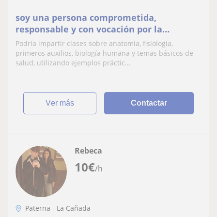
soy una persona comprometida,
responsable y con vocación por la
enseñanza en el área de medicina. Me
Podría impartir clases sobre anatomía, fisiología,
interesa esta oportunidad por
primeros auxilios, biología humana y temas básicos de
salud, utilizando ejemplos práctic...
ver más
Contactar
Rebeca
10
€
/h
Paterna - La Cañada