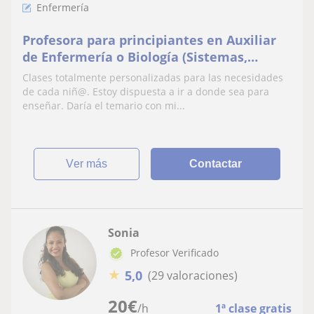
Enfermería
Profesora para principiantes en Auxiliar
de Enfermería o Biología (Sistemas,
Aparatos y tejidos)
Clases totalmente personalizadas para las necesidades
de cada niñ@. Estoy dispuesta a ir a donde sea para
enseñar. Daría el temario con mi...
ver más
Contactar
Sonia
Profesor Verificado
★
5,0
(29 valoraciones)
20
€
/h
1ª clase gratis