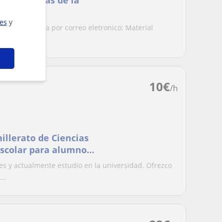
ia y Ciencias de la
ies
y
racion; consulta por correo eletronico; Material
...
10
€
/h
illerato de Ciencias
 escolar para alumnos
les y actualmente estudio en la universidad. Ofrezco
..