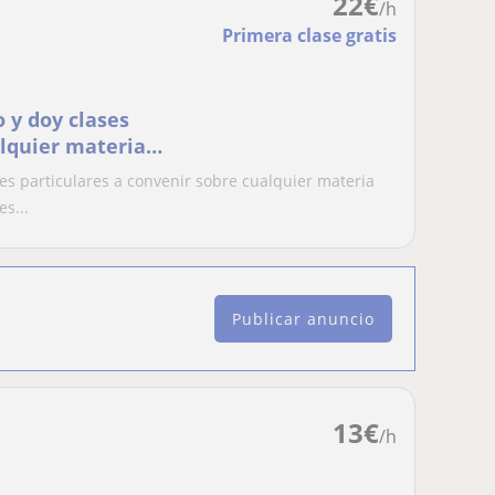
22
€
/h
Primera clase gratis
 y doy clases
alquier materia
ién doy clases de
s particulares a convenir sobre cualquier materia
s...
Publicar anuncio
13
€
/h