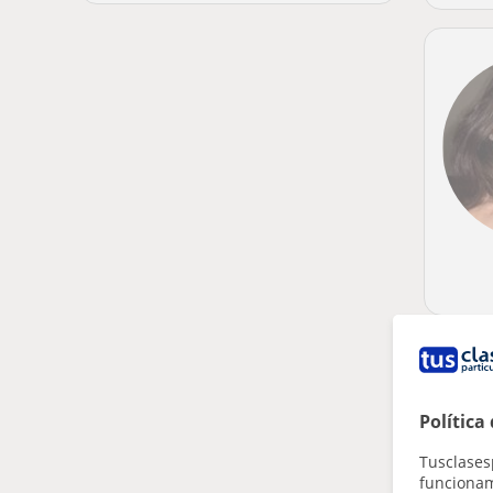
Política
Tusclases
funcionami