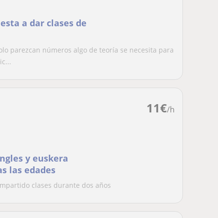
sta a dar clases de
lo parezcan números algo de teoría se necesita para
c...
11
€
/h
ingles y euskera
as las edades
 impartido clases durante dos años