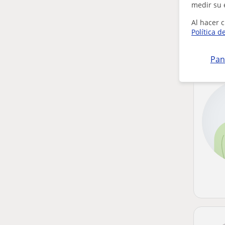
medir su 
Al hacer c
Política d
Pan