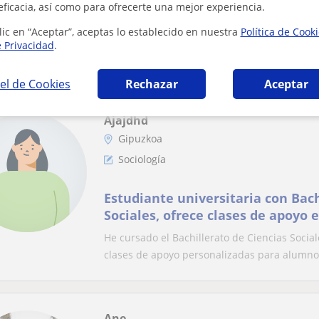
Soy profesor licenciado en Teolog
eficacia, así como para ofrecerte una mejor experiencia.
Religion.
lic en “Aceptar”, aceptas lo establecido en nuestra
Política de Cook
Clases Online con tutoria via online, 1,5h du
e Privacidad
.
facilitado y compartido. Evaluaciones por med
el de Cookies
Rechazar
Aceptar
Ajajdhd
Gipuzkoa
Sociología
Estudiante universitaria con Bach
Sociales, ofrece clases de apoyo
de Educación Primaria
He cursado el Bachillerato de Ciencias Socia
clases de apoyo personalizadas para alumno.
Ane