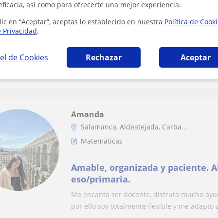
Doñinos De Salamanca
eficacia, así como para ofrecerte una mejor experiencia.
Matemáticas: Matemáticas básicas
lic en “Aceptar”, aceptas lo establecido en nuestra
Política de Cook
e Privacidad
.
Clases particulares a domicilio.
Castellana e Inglés. Física y Quí
el de Cookies
Rechazar
Aceptar
Clases particulares a domicilio. También Len
Amanda
Salamanca, Aldeatejada, Carba...
Matemáticas
Amable, organizada y paciente. Alumnos de
eso/primaria.
Me encanta ser docente, disfruto mucho ayu
por ello soy totalmente flexible y me adapto a