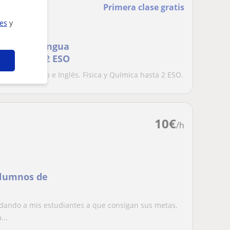
Primera clase gratis
ies
y
 También Lengua
mica hasta 2 ESO
gua Castellana e Inglés. Física y Química hasta 2 ESO.
10
€
/h
dando a mis estudiantes a que consigan sus metas,
...