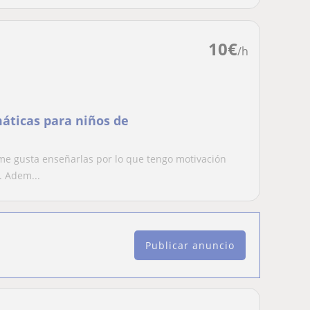
10
€
/h
áticas para niños de
e gusta enseñarlas por lo que tengo motivación
. Adem...
Publicar anuncio