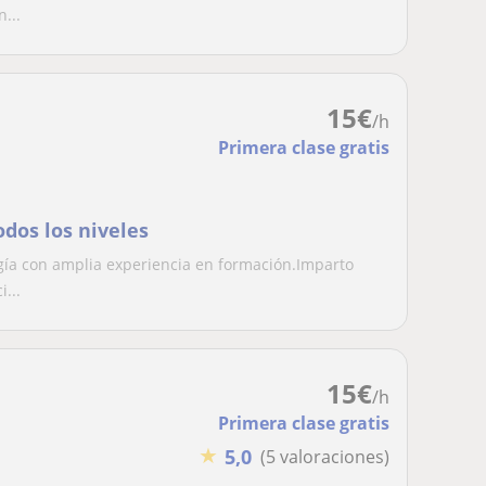
...
15
€
/h
Primera clase gratis
odos los niveles
gía con amplia experiencia en formación.Imparto
i...
15
€
/h
Primera clase gratis
★
5,0
(5 valoraciones)