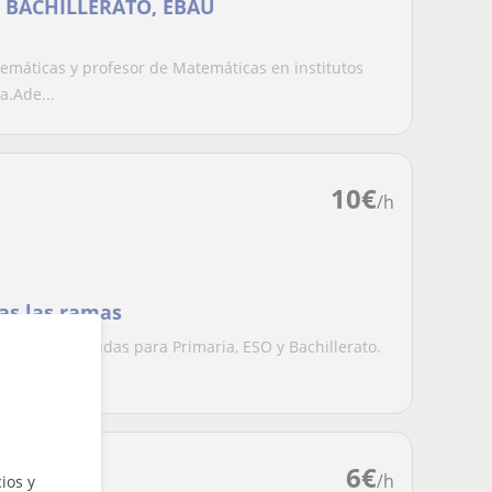
 BACHILLERATO, EBAU
emáticas y profesor de Matemáticas en institutos
a.Ade...
10
€
/h
das las ramas
es personalizadas para Primaria, ESO y Bachillerato.
6
€
/h
ios y