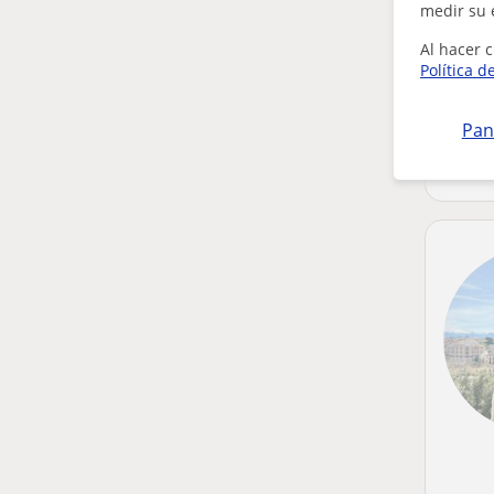
medir su 
Al hacer c
Política d
Pan