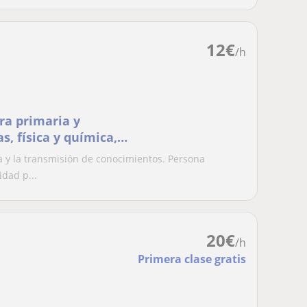
12
€
/h
ra primaria y
, física y química,
a y la transmisión de conocimientos. Persona
idad p...
20
€
/h
Primera clase gratis