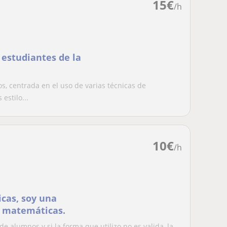
15
€
/h
 estudiantes de la
s, centrada en el uso de varias técnicas de
estilo...
10
€
/h
cas, soy una
s matemáticas.
 alumnos y si la forma que utilizo no es valida, la