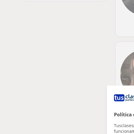
Política
Tusclases
funcionami