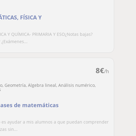
ICAS, FÍSICA Y
CA Y QUÍMICA- PRIMARIA Y ESO¿Notas bajas?
? ¿Exámenes...
8
€
/h
, Geometría, Álgebra lineal, Análisis numérico,
s
clases de matemáticas
o es ayudar a mis alumnos a que puedan comprender
as sin...