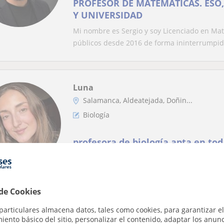
PROFESOR DE MATEMÁTICAS. ESO,
Y UNIVERSIDAD
Mi nombre es Sergio y soy Licenciado en Mat
públicos desde 2016 de forma ininterrumpid
Luna
Salamanca, Aldeatejada, Doñin...
Biología
profesora de biología apta en to
Bióloga y profesora cercana y dinámica. Clas
Explico de forma sencilla, práctica y adap...
 de Cookies
particulares almacena datos, tales como cookies, para garantizar el
María Montealegre
ento básico del sitio, personalizar el contenido, adaptar los anunc