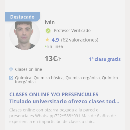
Destacado
Iván
Profesor Verificado
★
4,9
(62 valoraciones)
En línea
13
€
/h
1ª clase gratis
Clases on line
Química: Química básica, Química orgánica, Química
inorgánica
CLASES ONLINE Y/O PRESENCIALES
Titulado universitario ofrezco clases todos
los niveles
Clases online con pizarra pegada a la pared o
presenciales.Whatsapp722*588*091 Mas de 6 años de
experiencia en impartición de clases a chic...