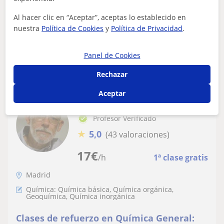
Amplia experiencia con elevado
farmacia y amplia experiencia en clases particulares.
porcentaje de aproBados. Experiencia y
Persona con mucha paciencia...
Al hacer clic en “Aceptar”, aceptas lo establecido en
resultados demostrables
nuestra
Política de Cookies
y
Política de Privacidad
.
ver más
Panel de Cookies
Contactar
Rechazar
Aceptar
Destacado
Manuel
Profesor Verificado
★
5,0
(43 valoraciones)
17
€
/h
1ª clase gratis
Madrid
Química: Química básica, Química orgánica,
Geoquímica, Química inorgánica
Clases de refuerzo en Química General: