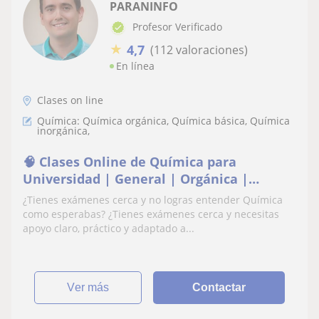
PARANINFO
Profesor Verificado
★
4,7
(112 valoraciones)
En línea
Clases on line
Química: Química orgánica, Química básica, Química
inorgánica,
🧠 Clases Online de Química para
Universidad | General | Orgánica |
Inorgánica| Físicoquímica - Academia
¿Tienes exámenes cerca y no logras entender Química
Universitaria Paraninfo
como esperabas? ¿Tienes exámenes cerca y necesitas
apoyo claro, práctico y adaptado a...
ver más
Contactar