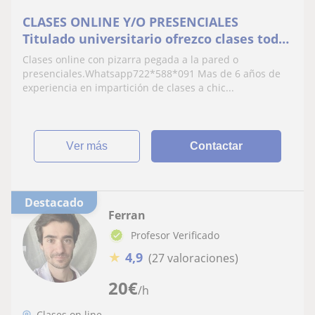
CLASES ONLINE Y/O PRESENCIALES
Titulado universitario ofrezco clases todos
los niveles
Clases online con pizarra pegada a la pared o
presenciales.Whatsapp722*588*091 Mas de 6 años de
experiencia en impartición de clases a chic...
ver más
Contactar
Destacado
Ferran
Profesor Verificado
★
4,9
(27 valoraciones)
20
€
/h
Clases on line