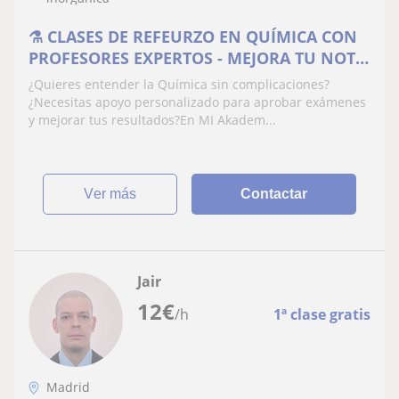
⚗️ CLASES DE REFEURZO EN QUÍMICA CON
PROFESORES EXPERTOS - MEJORA TU NOTA
Y DOMINA LA MATERIA
¿Quieres entender la Química sin complicaciones?
¿Necesitas apoyo personalizado para aprobar exámenes
y mejorar tus resultados?En MI Akadem...
ver más
Contactar
Jair
12
€
/h
1ª clase gratis
Madrid