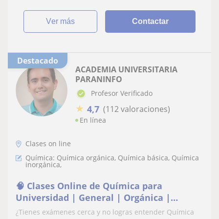
ver más
Contactar
Destacado
ACADEMIA UNIVERSITARIA
PARANINFO
Profesor Verificado
★
4,7
(112 valoraciones)
En línea
Clases on line
Química: Química orgánica, Química básica, Química
inorgánica,
🧠 Clases Online de Química para
Universidad | General | Orgánica |
Inorgánica| Físicoquímica - Academia
¿Tienes exámenes cerca y no logras entender Química