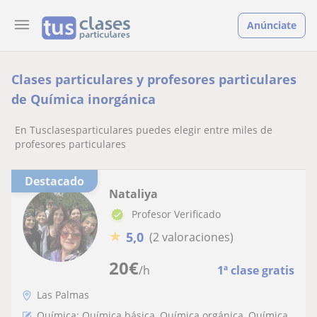
Anúnciate
Clases particulares y profesores particulares
de Química inorgánica
En Tusclasesparticulares puedes elegir entre miles de
profesores particulares
Destacado
Nataliya
Profesor Verificado
★
5,0
(2 valoraciones)
20
€
/h
1ª clase gratis
Las Palmas
Química: Química básica, Química orgánica, Química