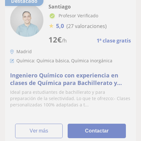
Destacado
Santiago
Profesor Verificado
★
5,0
(27 valoraciones)
12
€
/h
1ª clase gratis
Madrid
Química: Química básica, Química inorgánica
Ingeniero Químico con experiencia en
clases de Química para Bachillerato y
Selectividad (EBAU). Método enfocado en
Ideal para estudiantes de bachillerato y para
el dominio competencial de la asignatura
preparación de la selectividad. Lo que te ofrezco:- Clases
personalizadas 100% adaptadas a t...
ver más
Contactar