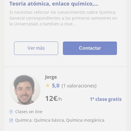
Teoría atómica, enlace químico,
Estequiometria, redox, gases ideales,
Si necesitas reforzar los conocimientos sobre Química
cinética, termoquimica, inorgánica, etc
General correspondientes a los primeros semestres en
la Universidad, o también a nive...
ver más
Contactar
Jorge
★
5,0
(1 valoraciones)
12
€
/h
1ª clase gratis
Clases on line
Química: Química básica, Química inorgánica