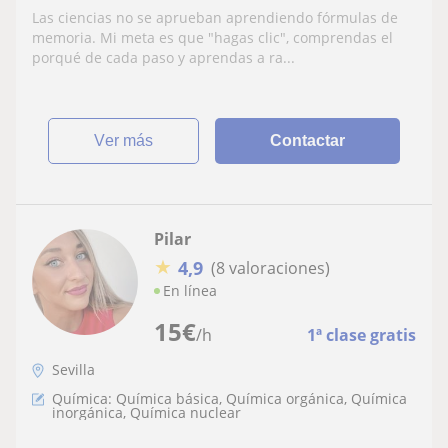
Química, Matemáticas, Física... a todos los
Las ciencias no se aprueban aprendiendo fórmulas de
niveles
memoria. Mi meta es que "hagas clic", comprendas el
porqué de cada paso y aprendas a ra...
ver más
Contactar
Pilar
★
4,9
(8 valoraciones)
En línea
15
€
/h
1ª clase gratis
Sevilla
Química: Química básica, Química orgánica, Química
inorgánica, Química nuclear