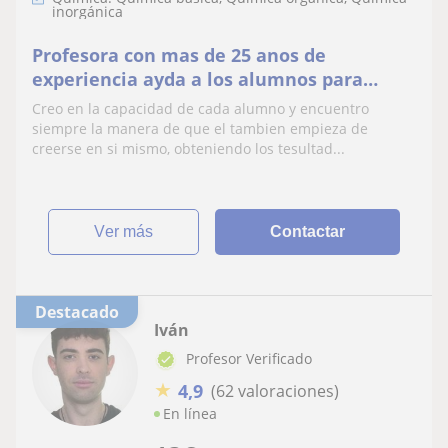
inorgánica
Profesora con mas de 25 anos de
experiencia ayda a los alumnos para
entender esa materia que les parece muy
Creo en la capacidad de cada alumno y encuentro
complicada y dificil.
siempre la manera de que el tambien empieza de
creerse en si mismo, obteniendo los tesultad...
ver más
Contactar
Destacado
Iván
Profesor Verificado
★
4,9
(62 valoraciones)
En línea