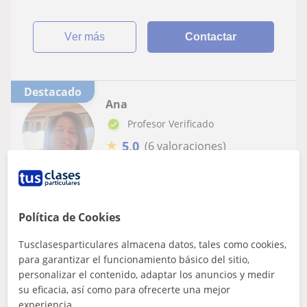
ver más
Contactar
Destacado
Ana
Profesor Verificado
★
5,0
(6 valoraciones)
15
€
/h
1ª clase gratis
Murcia
Política de Cookies
Química: Química básica, Química orgánica, , Química
inorgánica
Tusclasesparticulares almacena datos, tales como cookies,
para garantizar el funcionamiento básico del sitio,
Docente para la formación profesional se
personalizar el contenido, adaptar los anuncios y medir
ofrece para dar clases particulares de
su eficacia, así como para ofrecerte una mejor
matematicas, física y química de Eso.
Soy Docente de la formación profesional, con estudios de
experiencia.