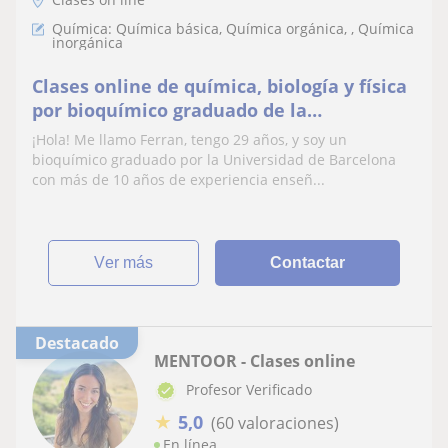
Química: Química básica, Química orgánica, , Química
inorgánica
Clases online de química, biología y física
por bioquímico graduado de la
Universidad de Barcelona
¡Hola! Me llamo Ferran, tengo 29 años, y soy un
bioquímico graduado por la Universidad de Barcelona
con más de 10 años de experiencia enseñ...
ver más
Contactar
Destacado
MENTOOR - Clases online
Profesor Verificado
★
5,0
(60 valoraciones)
En línea