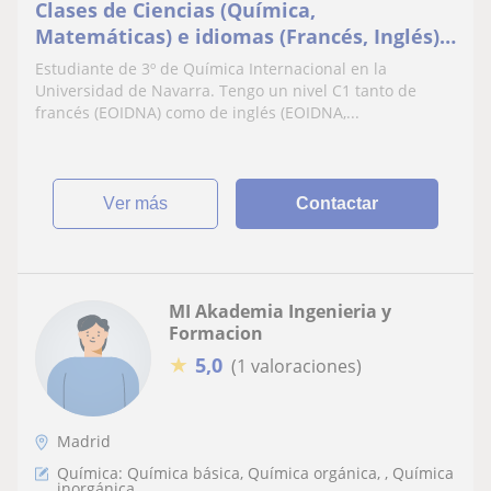
Clases de Ciencias (Química,
Matemáticas) e idiomas (Francés, Inglés)
a alumnos de ESO y Bachiller
Estudiante de 3º de Química Internacional en la
Universidad de Navarra. Tengo un nivel C1 tanto de
francés (EOIDNA) como de inglés (EOIDNA,...
ver más
Contactar
MI Akademia Ingenieria y
Formacion
★
5,0
(1 valoraciones)
Madrid
Química: Química básica, Química orgánica, , Química
inorgánica