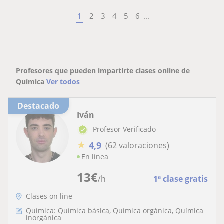
1
2
3
4
5
6
...
Profesores que pueden impartirte clases online de
Química
Ver todos
Destacado
Iván
Profesor Verificado
★
4,9
(62 valoraciones)
En línea
13
€
/h
1ª clase gratis
Clases on line
Química: Química básica, Química orgánica, Química
inorgánica