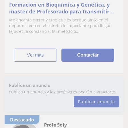
Formación en Bioquímica y Genética, y
master de Profesorado para transmitir
todo lo bonito de Quimica, Biologia y
Me encanta correr y creo que es porque tanto en el
Matematicas
deporte como en el estudio lo importante para llegar
lejos es la constancia. Mi metodolo...
ver más
Contactar
Publica un anuncio
Publica un anuncio y los profesores podrán contactarte
Publicar anuncio
Destacado
Profe Sofy