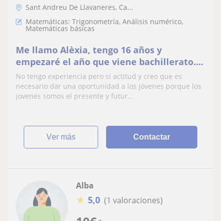
Sant Andreu De Llavaneres, Ca...
Matemáticas: Trigonometría, Análisis numérico,
Matemáticas básicas
Me llamo Alèxia, tengo 16 años y
empezaré el año que viene bachillerato.
Soy estudiante, deportista de alto nivel de
No tengo experiencia pero sí actitud y creo que es
baloncesto. Me definiría como
necesario dar una oportunidad a los jóvenes porque los
responsable y autoexigente. Me gusta el
jovenes somos el presente y futur...
trato con los niños y aprender con ellos.
Quiero combinar el mundo l
ver más
Contactar
Alba
★
5,0
(1 valoraciones)