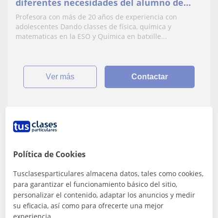
diferentes necesidades del alumno de
educacion secundària.
Profesora con más de 20 años de experiencia con
adolescentes Dando classes de física, química y
matematicas en la ESO y Química en batxille...
ver más
Contactar
Tania
12
€
/h
1ª clase gratis
Política de Cookies
Tusclasesparticulares almacena datos, tales como cookies,
Mataró, Argentona, Sant Andre...
para garantizar el funcionamiento básico del sitio,
personalizar el contenido, adaptar los anuncios y medir
Matemáticas: Matemáticas básicas
su eficacia, así como para ofrecerte una mejor
experiencia.