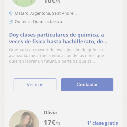
10
€
/h
Mataró, Argentona, Sant Andre...
Química: Química básica
Doy clases particulares de quimica, a
veces de fisica hasta bachillerato, de
matematicas
Graduada en máster de investigación de química
avanzada, me atrae la educación de los niños que
quieren labrar un futuro, a parte de que as...
ver más
Contactar
Olivia
17
€
/h
1ª clase gratis