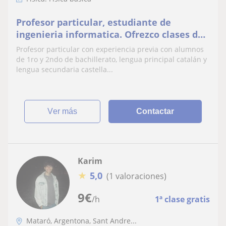
Profesor particular, estudiante de
ingenieria informatica. Ofrezco clases de
fisica a todos los niveles hasta 2ndo de
Profesor particular con experiencia previa con alumnos
bachillerato
de 1ro y 2ndo de bachillerato, lengua principal catalán y
lengua secundaria castella...
ver más
Contactar
Karim
★
5,0
(1 valoraciones)
9
€
/h
1ª clase gratis
Mataró, Argentona, Sant Andre...