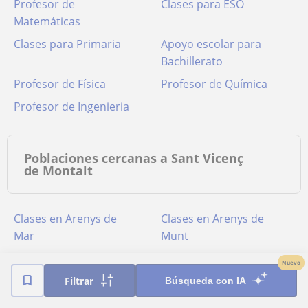
Profesor de
Clases para ESO
Matemáticas
Clases para Primaria
Apoyo escolar para
Bachillerato
Profesor de Física
Profesor de Química
Profesor de Ingenieria
Poblaciones cercanas a Sant Vicenç
de Montalt
Clases en Arenys de
Clases en Arenys de
Mar
Munt
Clases en Argentona
Clases en Barcelona
Nuevo
Clases en Caldes
Clases en Mataró
Filtrar
Búsqueda con IA
D'Estrac