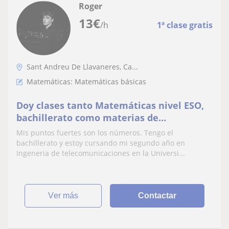
Roger
13
€
/h
1ª clase gratis
Sant Andreu De Llavaneres, Ca...
Matemáticas: Matemáticas básicas
Doy clases tanto Matemáticas nivel ESO,
bachillerato como materias de
batxillerato tecnologico, electro, tecno
Mis puntos fuertes son los números. Tengo el
industrial, física
bachillerato y estoy cursando mi segundo año en
Ingeneria de telecomunicaciones en la Universi...
ver más
Contactar