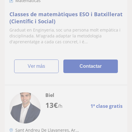
Matemáticas
Classes de matemàtiques ESO i Batxillerat
(Científic i Social)
Graduat en Enginyeria, soc una persona molt empàtica i
disciplinada. M'agrada adaptar la metodologia
d'aprenentatge a cada cas concret, i é...
ver más
Contactar
Biel
13
€
/h
1ª clase gratis
Sant Andreu De Llavaneres, Ar...