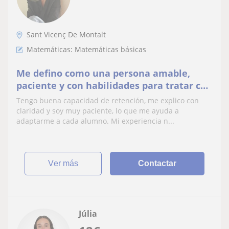
Sant Vicenç De Montalt
Matemáticas: Matemáticas básicas
Me defino como una persona amable,
paciente y con habilidades para tratar con
niños. rango ideal de edad 7 - 14 años
Tengo buena capacidad de retención, me explico con
claridad y soy muy paciente, lo que me ayuda a
adaptarme a cada alumno. Mi experiencia n...
ver más
Contactar
Júlia