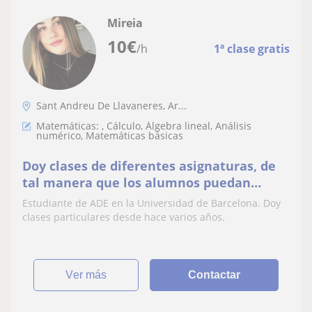
Mireia
10
€
/h
1ª clase gratis
Sant Andreu De Llavaneres, Ar...
Matemáticas: , Cálculo, Álgebra lineal, Análisis
numérico, Matemáticas básicas
Doy clases de diferentes asignaturas, de
tal manera que los alumnos puedan
obtener un refuerzo general
Estudiante de ADE en la Universidad de Barcelona. Doy
clases particulares desde hace varios años.
ver más
Contactar