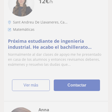
12
€
/h
Sant Andreu De Llavaneres, Ca...
Matemáticas
Próxima estudiante de ingeniería
industrial. He acabo el bachillerato
tecnológico con matrícula de honor y una
Normalmente al dar clases de apoyo me he presentado
media de 9,73.
en casa de los alumnos y entonces revisamos deberes,
exámenes y resuelvo las dudas que...
ver más
Contactar
Anna