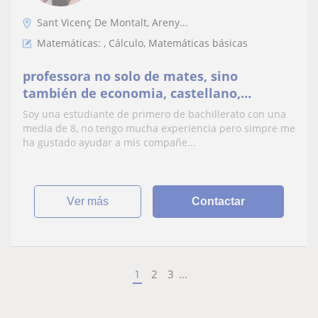
Sant Vicenç De Montalt, Areny...
Matemáticas: , Cálculo, Matemáticas básicas
professora no solo de mates, sino
también de economia, castellano,
historia, inglés
Soy una estudiante de primero de bachillerato con una
media de 8, no tengo mucha experiencia pero simpre me
ha gustado ayudar a mis compañe...
ver más
Contactar
1
2
3
...