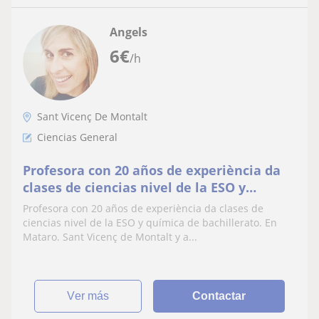
Angels
6
€
/h
Sant Vicenç De Montalt
Ciencias General
Profesora con 20 años de experiència da
clases de ciencias nivel de la ESO y
química de bachillerato. En Mataro. Sant
Profesora con 20 años de experiència da clases de
Vicenç de Montalt y alrededores
ciencias nivel de la ESO y química de bachillerato. En
Mataro. Sant Vicenç de Montalt y a...
ver más
Contactar