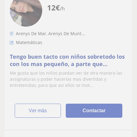
12
€
/h
Arenys De Mar, Arenys De Munt...
Matemáticas
Tengo buen tacto con niños sobretodo los
con los mas pequeño, a parte que
considero que tengo mucha paciència i
Me gusta que los niños puedan ver de otra manera las
que me encantan
assignaturas y poder hacerlas mas divertidas y
entretenidas, para que asi ellos se mot...
ver más
Contactar