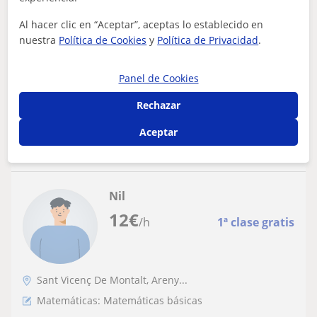
Profesora de matematicas y otras
asignaturas de nivel primario
Al hacer clic en “Aceptar”, aceptas lo establecido en
Adaptaré las necessidades y el ritmo del alumno a las
nuestra
Política de Cookies
y
Política de Privacidad
.
clases, enfocandome en sus dificultades y explicando el
contenido de manera mas dinam...
Panel de Cookies
Rechazar
ver más
Contactar
Aceptar
Nil
12
€
/h
1ª clase gratis
Sant Vicenç De Montalt, Areny...
Matemáticas: Matemáticas básicas