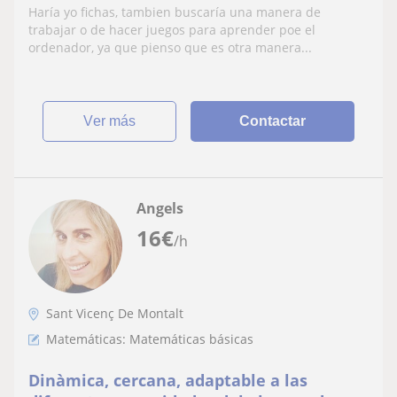
clases a niños de primaria.
Haría yo fichas, tambien buscaría una manera de
trabajar o de hacer juegos para aprender poe el
ordenador, ya que pienso que es otra manera...
ver más
Contactar
Angels
16
€
/h
Sant Vicenç De Montalt
Matemáticas: Matemáticas básicas
Dinàmica, cercana, adaptable a las