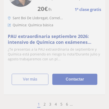
20
€
/h
1ª clase gratis
Sant Boi De Llobregat, Cornel...
Química: Química básica
PAU extraordinaria septiembre 2026:
intensivo de Química con exámenes
oficiales
¿Te presentas a la PAU extraordinaria de septiembre y
Química está poniendo en riesgo tu nota?Durante julio y
agosto trabajaremos con un pl...
ver más
Contactar
1
2
3
4
5
6
...