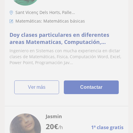
Sant Vicenç Dels Horts, Palle...
Matemáticas: Matemáticas básicas
Doy clases particulares en diferentes
areas Matematicas, Computación,
Programación, SEO, SEM Redes Sociales
Ingeniero en Sistemas con mucha experiencia en dictar
clases de Matemáticas, Fisica, Computación Word, Excel,
Power Point, Programación Jav...
ver más
Contactar
Jasmin
20
€
/h
1ª clase gratis