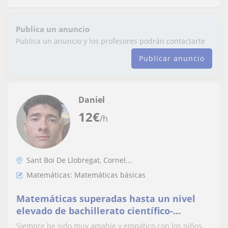
Publica un anuncio
Publica un anuncio y los profesores podrán contactarte
Publicar anuncio
Daniel
12
€
/h
Sant Boi De Llobregat, Cornel...
Matemáticas: Matemáticas básicas
Matemáticas superadas hasta un nivel
elevado de bachillerato científico-
tecnológico además de paciencia y
Siempre he sido muy amable y empático con los niños,