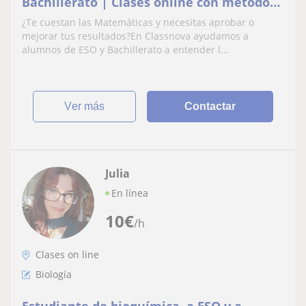
Bachillerato | Clases online con método
paso a paso
¿Te cuestan las Matemáticas y necesitas aprobar o
mejorar tus resultados?En Classnova ayudamos a
alumnos de ESO y Bachillerato a entender l...
ver más
Contactar
Julia
En línea
10
€
/h
Clases on line
Biología