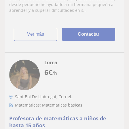
carisma con jóvenes
desde pequeño he ayudado a mi hermana pequeña a
aprender y a superar dificultades en s...
ver más
Contactar
Lorea
6
€
/h
Sant Boi De Llobregat, Cornel...
Matemáticas: Matemáticas básicas
Profesora de matemáticas a niños de
hasta 15 años