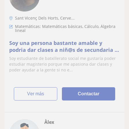
Sant Vicenç Dels Horts, Cerve...
Matemáticas: Matemáticas básicas, Cálculo, Álgebra
lineal
Soy una persona bastante amable y
podria dar clases a niñ@s de secundaria o
primaria sobre matemáticas y inglés
Soy estudiante de batxillerato social me gustaría poder
estudiar magisterio porque me apasiona dar clases y
poder ayudar a la gente si no e...
ver más
Contactar
Àlex