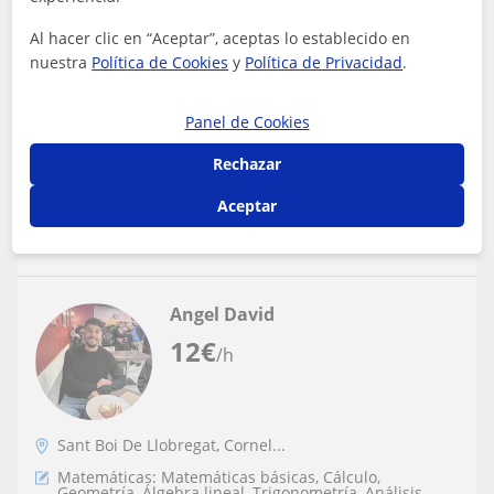
Profesora particular de primaria y ESO con
más de 7 años de experiencia
Al hacer clic en “Aceptar”, aceptas lo establecido en
nuestra
Política de Cookies
y
Política de Privacidad
.
Soy Laura y llevo siendo profesora de clases particulares
durante más de 7 años. Me considero una profesional y
disfruto haciendo mi trabaj...
Panel de Cookies
Rechazar
Aceptar
ver más
Contactar
Angel David
12
€
/h
Sant Boi De Llobregat, Cornel...
Matemáticas: Matemáticas básicas, Cálculo,
Geometría, Álgebra lineal, Trigonometría, Análisis