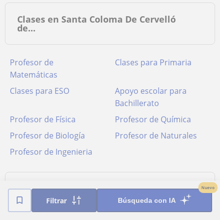
Clases en Santa Coloma De Cervelló
de…
Profesor de
Clases para Primaria
Matemáticas
Clases para ESO
Apoyo escolar para
Bachillerato
Profesor de Física
Profesor de Química
Profesor de Biología
Profesor de Naturales
Profesor de Ingenieria
Tipos de clases impartidas en Santa
Nuevo
Filtrar
Búsqueda con IA
Coloma De Cervelló