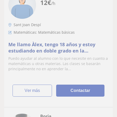
12
€
/h
Sant Joan Despí
Matemáticas: Matemáticas básicas
Me llamo Àlex, tengo 18 años y estoy
estudiando en doble grado en la
universidad. Tengo experiencia de 2 años
Puedo ayudar al alumno con lo que necesite en cuanto a
dando clases particulares de matemáticas
matemáticas u otras materias. Las clases se basarán
y me encantaría seguir.
principalmente no en aprender la...
ver más
Contactar
Borja