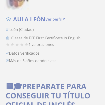
AULA LEÓN
Ver perfil
León (Ciudad)
Clases de FCE First Certificate in English
★
★
★
★
★
1 valoraciones
Datos verificados
más de 5 años dando clase
🟪🎓PREPARATE PARA
CONSEGUIR TU TÍTULO
OFICIAL DE INGLÉS