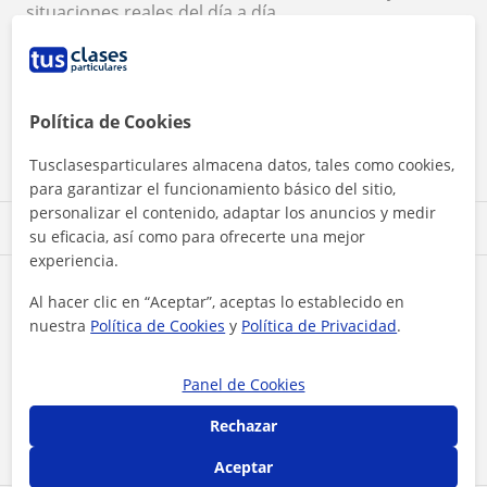
situaciones reales del día a día
📞 Contáctanos sin compromiso
📍 Estamos en Avda. Independencia, 2 – 2ª planta,
León
Política de Cookies
Tu título de inglés, más cerca de lo que imaginas. ¡Te
esperamos en AulaLeón!
Tusclasesparticulares almacena datos, tales como cookies,
para garantizar el funcionamiento básico del sitio,
personalizar el contenido, adaptar los anuncios y medir
su eficacia, así como para ofrecerte una mejor
experiencia.
Disponibilidad
Al hacer clic en “Aceptar”, aceptas lo establecido en
nuestra
Política de Cookies
y
Política de Privacidad
.
Lu
Ma
Mi
Ju
Vi
Sá
Do
Mañana
Panel de Cookies
Mediodía
Rechazar
Tarde
Aceptar