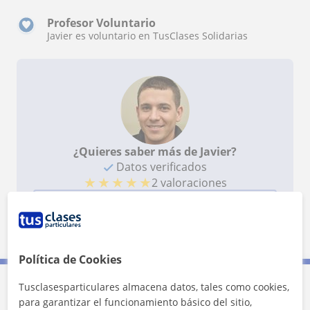
Profesor Voluntario
Javier es voluntario en TusClases Solidarias
¿Quieres saber más de Javier?
Datos verificados
★
★
★
★
★
2 valoraciones
Ver perfil
Política de Cookies
Tusclasesparticulares almacena datos, tales como cookies,
Contacta con Javier
para garantizar el funcionamiento básico del sitio,