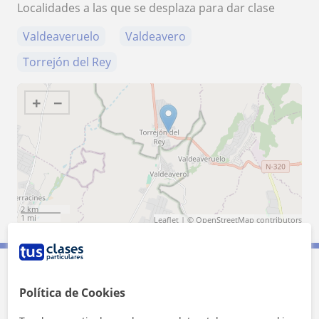
Localidades a las que se desplaza para dar clase
Valdeaveruelo
Valdeavero
Torrejón del Rey
+
−
2 km
1 mi
Leaflet
| ©
OpenStreetMap
contributors
Contacta con Daniel
Política de Cookies