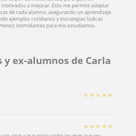
n motivados a mejorar. Esto me permite adaptar
íficas de cada alumno, asegurando un aprendizaje
ando ejemplos cotidianos y estrategias lúdicas
menos intimidantes para mis estudiantes.
s y ex-alumnos de Carla
★
★
★
★
★
.
★
★
★
★
★
las cosas y te lo explica todas las veces que sea