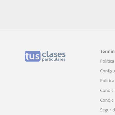
Términ
Polític
Configu
Polític
Condici
Condic
Seguri