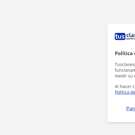
Política
Tusclases
funcionami
medir su 
Al hacer c
Política d
Pan