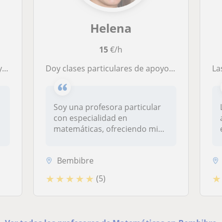
Helena
15
€/h
s.
Doy clases particulares de apoyo escolar para estudiantes de diferentes niveles educativos
Las 
n
Soy una profesora particular
con especialidad en
matemáticas, ofreciendo mis
servici...
Bembibre
★
★
★
★
★
★
(5)