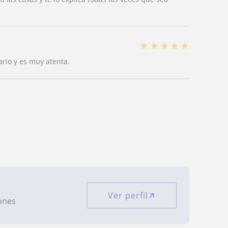
★
★
★
★
★
ario y es muy atenta.
Ver perfil
iones