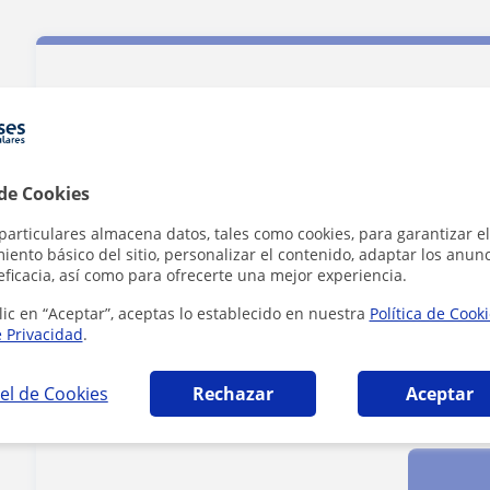
Contacta con Carla
Tarifa
20
€/h
 de Cookies
particulares almacena datos, tales como cookies, para garantizar el
ento básico del sitio, personalizar el contenido, adaptar los anunc
eficacia, así como para ofrecerte una mejor experiencia.
lic en “Aceptar”, aceptas lo establecido en nuestra
Política de Cook
e Privacidad
.
el de Cookies
Rechazar
Aceptar
Al hacer clic