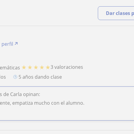
Dar clases 
 perfil
★
★
★
★
★
3 valoraciones
temáticas
dos
5 años dando clase
 de Carla opinan:
iente, empatiza mucho con el alumno.