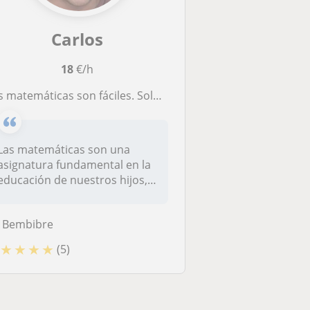
Carlos
18
€/h
matemáticas son fáciles. Solo necesitas una buena profesora particular.
Las matemáticas son una
asignatura fundamental en la
educación de nuestros hijos,
pe...
Bembibre
★
★
★
★
(5)