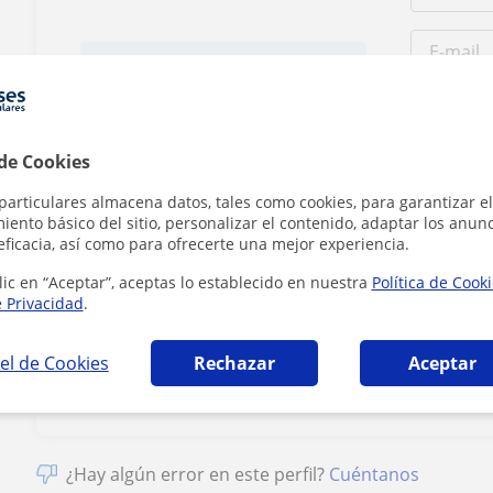
Tarifa
15
€/h
1ª clase gratis
 de Cookies
particulares almacena datos, tales como cookies, para garantizar el
ento básico del sitio, personalizar el contenido, adaptar los anunc
eficacia, así como para ofrecerte una mejor experiencia.
lic en “Aceptar”, aceptas lo establecido en nuestra
Política de Cook
Al hacer clic
e Privacidad
.
el de Cookies
Rechazar
Aceptar
¿Hay algún error en este perfil?
Cuéntanos