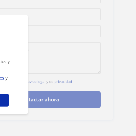
ios y
ies
y
, aceptas nuestro
aviso legal
y de
privacidad
Contactar ahora