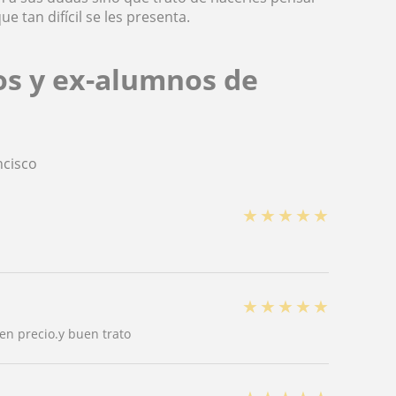
 tan difícil se les presenta.
os y ex-alumnos de
ncisco
★
★
★
★
★
★
★
★
★
★
n precio.y buen trato