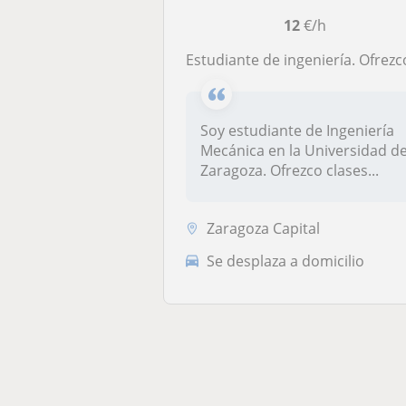
12
€/h
Estudiante de ingeniería. Ofrezco clases telemáticas mediante iPad o presenciales en Zaragoza para estudiantes de ESO o Bachillerato Tecnoló
Soy estudiante de Ingeniería
Mecánica en la Universidad d
Zaragoza. Ofrezco clases...
Zaragoza Capital
Se desplaza a domicilio