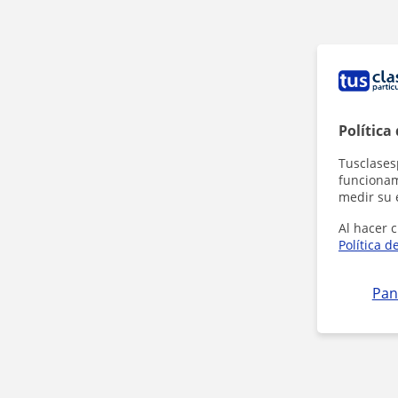
Política
Tusclases
funcionami
medir su 
Al hacer c
Política d
Pan