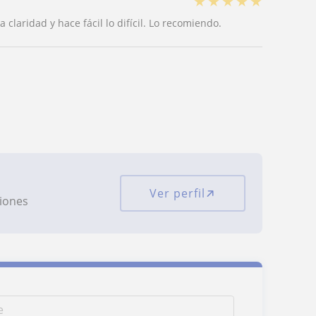
★
★
★
★
★
laridad y hace fácil lo difícil. Lo recomiendo.
Ver perfil
ciones