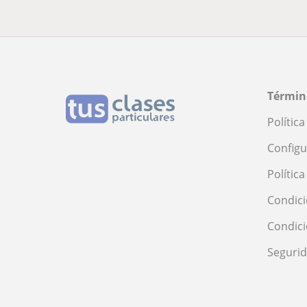
Términ
Polític
Configu
Polític
Condici
Condic
Seguri