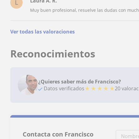
Laura A. R.
L
Muy buen profesional, resuelve las dudas con mucha c
Ver todas las valoraciones
Reconocimientos
¿Quieres saber más de Francisco?
★
★
★
★
★
Datos verificados
20 valora
Contacta con Francisco