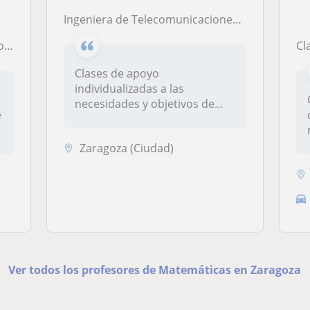
Ingeniera de Telecomunicaciones especializada en Imagen y Sonido. Me veo capacitada para dar clases a adolescentes y primaria.
gico
Cl
Clases de apoyo
individualizadas a las
necesidades y objetivos de
e
cada alumno, indep...
Zaragoza (Ciudad)
Ver todos los profesores de Matemáticas en Zaragoza