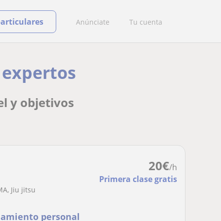
particulares
Anúnciate
Tu cuenta
s expertos
l y objetivos
20
€
/h
Primera clase gratis
, Jiu jitsu
namiento personal