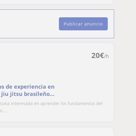
Publicar anuncio
20
€
/h
os de experiencia en
iu jitsu brasileño
ersona interesada en aprender los fundamentos del
n...