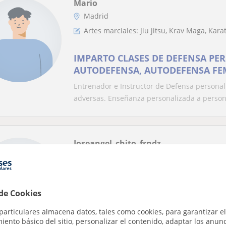
Mario
Madrid
Artes marciales: Jiu jitsu, Krav Maga, Kara
IMPARTO CLASES DE DEFENSA PE
AUTODEFENSA, AUTODEFENSA FE
PERSONAL PARA NIÑOS
Entrenador e Instructor de Defensa personal
adversas. Enseñanza personalizada a persona
Joseangel_chito_frndz
Sevilla
Artes marciales: MMA, Jiu jitsu, Muay thai
 de Cookies
Profesor de mma con experiencia
particulares almacena datos, tales como cookies, para garantizar el
Enseñar es mi pasión, es algo que hago con 
ento básico del sitio, personalizar el contenido, adaptar los anunc