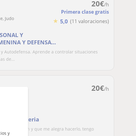
20
€
/h
Primera clase gratis
te, Judo
★
5,0
(11 valoraciones)
RSONAL Y
MENINA Y DEFENSA
 y Autodefensa. Aprende a controlar situaciones
s de...
20
€
/h
 en la materia
mucho corazón y que me alegra hacerlo, tengo
ios y