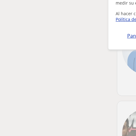
medir su 
Al hacer c
Política d
Pan