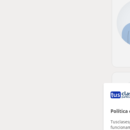
Política
Tusclases
funcionami