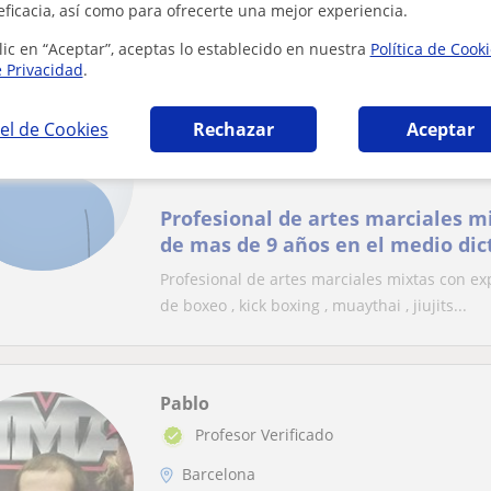
bastante experiencia en la materia entre otra
eficacia, así como para ofrecerte una mejor experiencia.
lic en “Aceptar”, aceptas lo establecido en nuestra
Política de Cook
e Privacidad
.
Eric
Barcelona
el de Cookies
Rechazar
Aceptar
Artes marciales: Kick boxing, Jiu jitsu, Mua
Profesional de artes marciales m
de mas de 9 años en el medio dict
kick boxing , muaythai , jiujitsu ,
Profesional de artes marciales mixtas con ex
acondicionamiento fisico y defen
de boxeo , kick boxing , muaythai , jiujits...
esperar para ser parte sin temor 
Pablo
Profesor Verificado
Barcelona