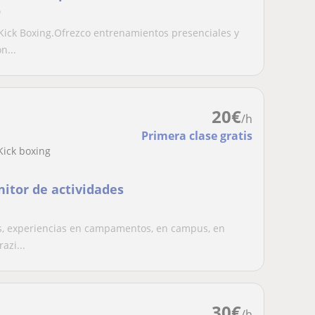
o
Kick Boxing.Ofrezco entrenamientos presenciales y
n...
20
€
/h
Primera clase gratis
Kick boxing
itor de actividades
os, experiencias en campamentos, en campus, en
azi...
30
€
/h