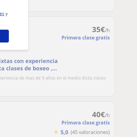
s cosa...
ies
y
35
€
/h
Primera clase gratis
y thai
ixtas con experiencia
a clases de boxeo ,
 wrestling ,
periencia de mas de 9 años en el medio dicta clases
sa personal , que
al exito?
40
€
/h
Primera clase gratis
★
5,0
(45 valoraciones)