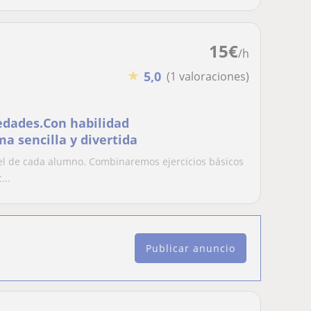
15
€
/h
★
5,0
(1 valoraciones)
 edades.Con habilidad
a sencilla y divertida
vel de cada alumno. Combinaremos ejercicios básicos
...
Publicar anuncio