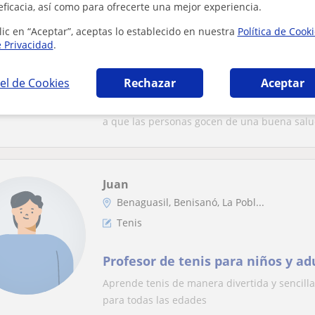
eficacia, así como para ofrecerte una mejor experiencia.
Bétera, Burjassot, L'eliana, ...
Entrenador personal
lic en “Aceptar”, aceptas lo establecido en nuestra
Política de Cook
e Privacidad
.
Profesora titulada en entrenami
prevención/readaptación de lesio
el de Cookies
Rechazar
Aceptar
Pilates. 16 años experiencia
Clases online o presenciales personalizadas
a que las personas gocen de una buena salud
Juan
Benaguasil, Benisanó, La Pobl...
Tenis
Profesor de tenis para niños y ad
Aprende tenis de manera divertida y sencilla,
para todas las edades