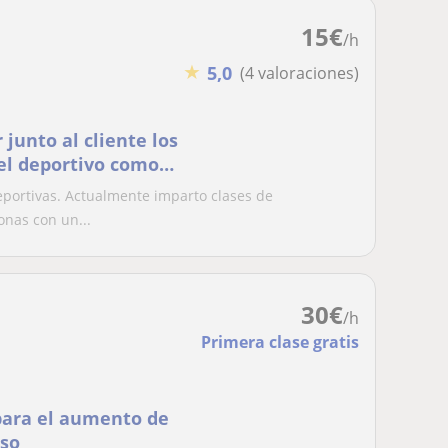
15
€
/h
★
5,0
(4 valoraciones)
 junto al cliente los
vel deportivo como
eportivas. Actualmente imparto clases de
onas con un...
30
€
/h
Primera clase gratis
para el aumento de
eso