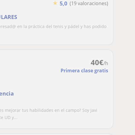
★
5,0
(19 valoraciones)
ULARES
resad@ en la práctica del tenis y pádel y has podido
40
€
/h
Primera clase gratis
encia
s mejorar tus habilidades en el campo? Soy Javi
e UD y...