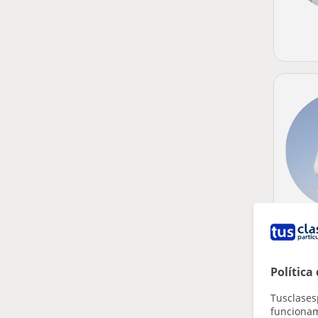
Política
Tusclases
funcionami