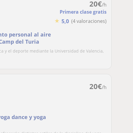
20
€
/h
Primera clase gratis
★
5,0
(4 valoraciones)
to personal al aire
 Camp del Turia
ica y el deporte mediante la Universidad de Valencia,
20
€
/h
yoga dance y yoga