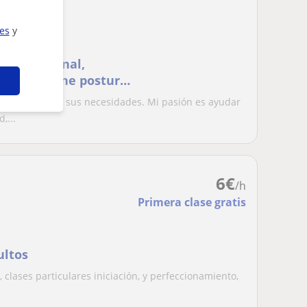
ies
y
ento personal,
nes, higiene postural,
 y adaptadas a sus necesidades. Mi pasión es ayudar
,...
6
€
/h
Primera clase gratis
ultos
 clases particulares iniciación, y perfeccionamiento,