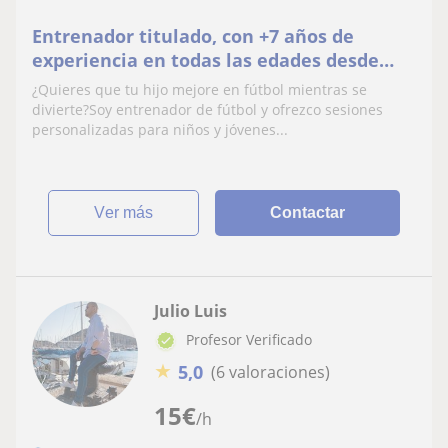
Entrenador titulado, con +7 años de
experiencia en todas las edades desde
prebenjamines hasta categoría sub 23
¿Quieres que tu hijo mejore en fútbol mientras se
divierte?Soy entrenador de fútbol y ofrezco sesiones
personalizadas para niños y jóvenes...
ver más
Contactar
Julio Luis
Profesor Verificado
★
5,0
(6 valoraciones)
15
€
/h