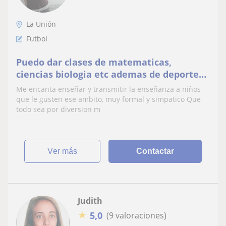
La Unión
Futbol
Puedo dar clases de matematicas,
ciencias biologia etc ademas de deportes
tanto en practica como estudio
Me encanta enseñar y transmitir la enseñanza a niños
que le gusten ese ambito, muy formal y simpatico Que
todo sea por diversion m
ver más
Contactar
Judith
★
5,0
(9 valoraciones)