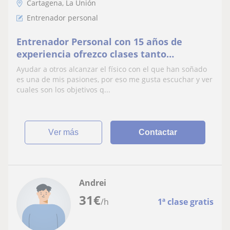
Cartagena, La Unión
Entrenador personal
Entrenador Personal con 15 años de
experiencia ofrezco clases tanto
presencial como online.
Ayudar a otros alcanzar el físico con el que han soñado
es una de mis pasiones, por eso me gusta escuchar y ver
cuales son los objetivos q...
ver más
Contactar
Andrei
31
€
/h
1ª clase gratis