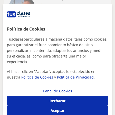
★
5,0
(10 valoraciones)
15
€
/h
1ª clase gratis
Cartagena, La Unión
Política de Cookies
Entrenador personal
Tusclasesparticulares almacena datos, tales como cookies,
para garantizar el funcionamiento básico del sitio,
Entrenamiento personalizado en
personalizar el contenido, adaptar los anuncios y medir
Actividad física para adulto mayor
su eficacia, así como para ofrecerte una mejor
Una correcta aplicación de la carga merece un estudio y
experiencia.
valoración de las necesidades físicas, fisiológicas y
Al hacer clic en “Aceptar”, aceptas lo establecido en
técnicas de cada individuo y...
nuestra
Política de Cookies
y
Política de Privacidad
.
Panel de Cookies
ver más
Contactar
Rechazar
Aceptar