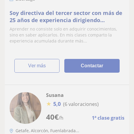
Soy directiva del tercer sector con más de
25 años de experiencia dirigiendo
entidades de ámbito estatal y liderando
Aprender no consiste solo en adquirir conocimientos,
proyectos
sino en saber aplicarlos. En mis clases comparto la
experiencia acumulada durante más...
ver más
Contactar
Susana
★
5,0
(6 valoraciones)
40
€
/h
1ª clase gratis
Getafe, Alcorcón, Fuenlabrada...