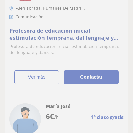
Fuenlabrada, Humanes De Madri...
Comunicación
Profesora de educación inicial,
estimulación temprana, del lenguaje y
danzas
Profesora de educación inicial, estimulación temprana,
del lenguaje y danzas.
ver más
Contactar
María José
6
€
/h
1ª clase gratis