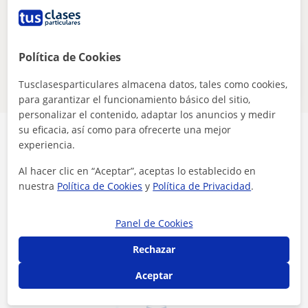
Eliminar filtros
Guardar búsqueda
Política de Cookies
Estos profesores de online pueden
interesarte
Tusclasesparticulares almacena datos, tales como cookies,
para garantizar el funcionamiento básico del sitio,
personalizar el contenido, adaptar los anuncios y medir
su eficacia, así como para ofrecerte una mejor
experiencia.
Al hacer clic en “Aceptar”, aceptas lo establecido en
nuestra
Política de Cookies
y
Política de Privacidad
.
Seguridad
Panel de Cookies
Contacta con los profesores mediante nuestra
mensajería
Rechazar
Aceptar