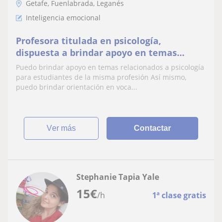
Getafe, Fuenlabrada, Leganés
Inteligencia emocional
Profesora titulada en psicología,
dispuesta a brindar apoyo en temas
afines.
Puedo brindar apoyo en temas relacionados a psicología
para estudiantes de la misma profesión Así mismo,
puedo brindar orientación en voca...
ver más
Contactar
Stephanie Tapia Yale
15
€
/h
1ª clase gratis