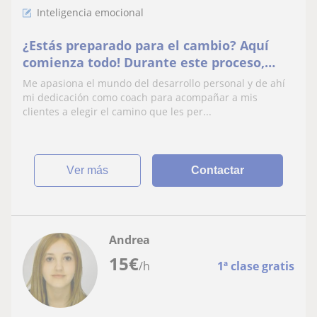
Inteligencia emocional
¿Estás preparado para el cambio? Aquí
comienza todo! Durante este proceso,
como coach, acompaño a mis clientes en
Me apasiona el mundo del desarrollo personal y de ahí
la definición de sus metas y sueños, en la
mi dedicación como coach para acompañar a mis
creación de un plan con el objetivo de
clientes a elegir el camino que les per...
conquistarlos y en la puesta en práctica
del mismo. Si qu
ver más
Contactar
Andrea
15
€
/h
1ª clase gratis