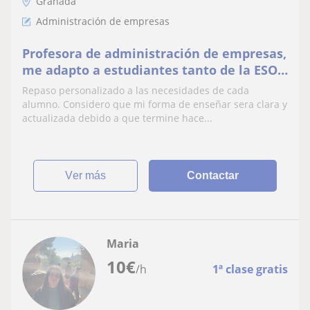
Granada
Administración de empresas
Profesora de administración de empresas,
me adapto a estudiantes tanto de la ESO
como de FP. Realize Gr.superior de adm y
Repaso personalizado a las necesidades de cada
Finanzas
alumno. Considero que mi forma de enseñar sera clara y
actualizada debido a que termine hace...
ver más
Contactar
Maria
10
€
/h
1ª clase gratis