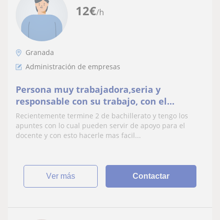
12
€
/h
Granada
Administración de empresas
Persona muy trabajadora,seria y
responsable con su trabajo, con el
propósito de enseñar y educar a los
Recientemente termine 2 de bachillerato y tengo los
docentes de forma didáctica
apuntes con lo cual pueden servir de apoyo para el
docente y con esto hacerle mas facil...
ver más
Contactar