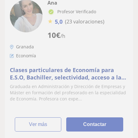
Ana
Profesor Verificado
★
5,0
(23 valoraciones)
10
€
/h
Granada
Economía
Clases particulares de Economía para
E.S.O, Bachiller, selectividad, acceso a la
universidad, grado superior
Graduada en Administración y Dirección de Empresas y
Máster en formación del profesorado en la especialidad
de Economía. Profesora con expe...
ver más
Contactar