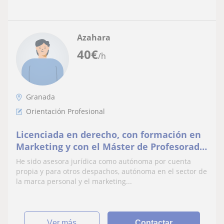
Azahara
40
€
/h
Granada
Orientación Profesional
Licenciada en derecho, con formación en
Marketing y con el Máster de Profesorado
de la especialidad FOL (IPE) para FP y FPE
He sido asesora jurídica como autónoma por cuenta
propia y para otros despachos, autónoma en el sector de
la marca personal y el marketing...
ver más
Contactar