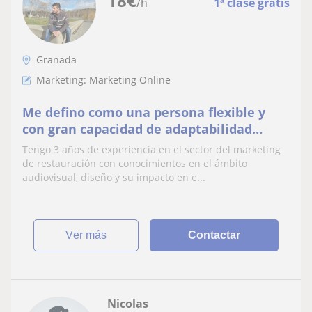
18
€
/h
1ª clase gratis
Granada
Marketing: Marketing Online
Me defino como una persona flexible y
con gran capacidad de adaptabilidad
frente a situaciones. Clases a todos los
Tengo 3 años de experiencia en el sector del marketing
interesados
de restauración con conocimientos en el ámbito
audiovisual, diseño y su impacto en e...
ver más
Contactar
Nicolas