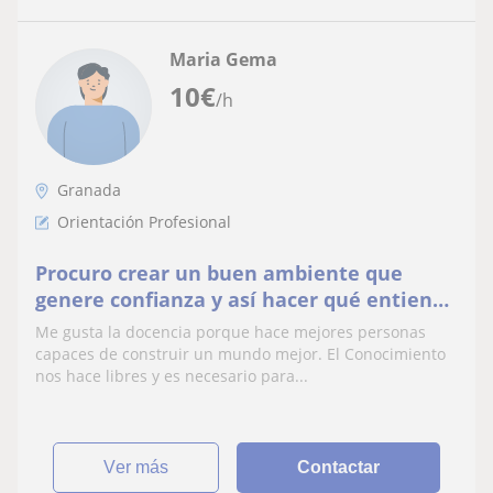
Maria Gema
10
€
/h
Granada
Orientación Profesional
Procuro crear un buen ambiente que
genere confianza y así hacer qué entienda
lo importante que es aprender y se
Me gusta la docencia porque hace mejores personas
implique al máximo.
capaces de construir un mundo mejor. El Conocimiento
nos hace libres y es necesario para...
ver más
Contactar