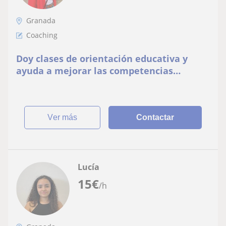
Granada
Coaching
Doy clases de orientación educativa y
ayuda a mejorar las competencias
personales (técnicas de estudio, gestión
del tiempo, etc.)
ver más
Contactar
Lucía
15
€
/h