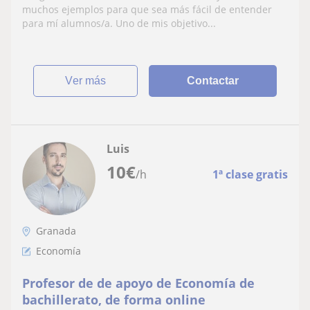
sea más ameno
muchos ejemplos para que sea más fácil de entender
para mí alumnos/a. Uno de mis objetivo...
ver más
Contactar
Luis
10
€
/h
1ª clase gratis
Granada
Economía
Profesor de de apoyo de Economía de
bachillerato, de forma online