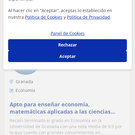
Al hacer clic en “Aceptar”, aceptas lo establecido en
ver más
Contactar
nuestra
Política de Cookies
y
Política de Privacidad
.
Panel de Cookies
Rechazar
Iván
15
€
Aceptar
/h
Granada
Economía
Apto para enseñar economía,
matemáticas aplicadas a las ciencias
sociales o similares a alumnos de
Recién terminado el grado en Economía en la
instituto.
Universidad de Granada con una nota media de 8,9 por
lo que cuento con grandes conocimientos en...