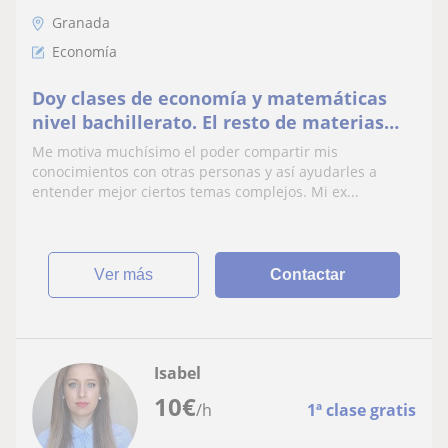
Granada
Economía
Doy clases de economía y matemáticas
nivel bachillerato. El resto de materias
sólo hasta la ESO
Me motiva muchísimo el poder compartir mis
conocimientos con otras personas y así ayudarles a
entender mejor ciertos temas complejos. Mi ex...
ver más
Contactar
Isabel
10
€
/h
1ª clase gratis