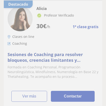
Destacado
Alicia
Profesor Verificado
30
€
/h
1ª clase gratis
Clases on line
Coaching
Sesiones de Coaching para resolver
bloqueos, creencias limitantes y
conseguir tus objetivos
Formada en Coaching Personal, Programación
Neurolingüística, Mindfulness, Numerología en Base 22 y
Thetahealing. Te acompaño en tu proceso...
ver más
Contactar