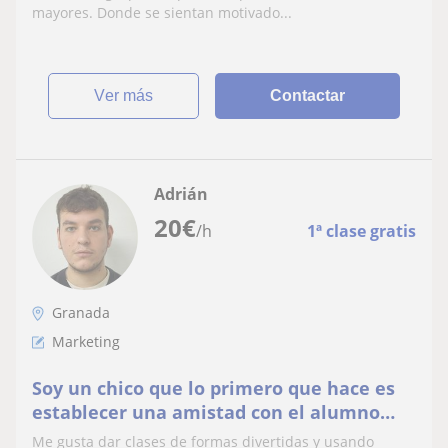
toda persona motivada a estudiar inglés,
mayores. Donde se sientan motivado...
a querer comenzar su formación y
desarrollar su interés con este nue
ver más
Contactar
Adrián
20
€
/h
1ª clase gratis
Granada
Marketing
Soy un chico que lo primero que hace es
establecer una amistad con el alumno
para que todo el proceso de aprendizaje
Me gusta dar clases de formas divertidas y usando