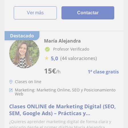
ver más
Contactar
Destacado
María Alejandra
Profesor Verificado
★
5,0
(44 valoraciones)
15
€
/h
1ª clase gratis
Clases on line
Marketing: Marketing Online, SEO y Posicionamiento
Web
Clases ONLINE de Marketing Digital (SEO,
SEM, Google Ads) – Prácticas y
Personalizadas
¿Quieres aprender marketing digital de forma clara y
aplicarlo desde el primer día?Soy María Alejandra