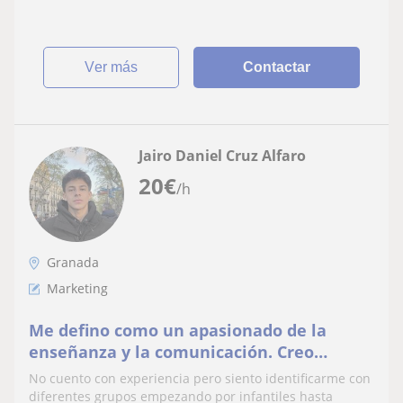
ver más
Contactar
Jairo Daniel Cruz Alfaro
20
€
/h
Granada
Marketing
Me defino como un apasionado de la
enseñanza y la comunicación. Creo
firmemente en el poder transformador
No cuento con experiencia pero siento identificarme con
del aprendizaje de idiomas. Enseñaría a
diferentes grupos empezando por infantiles hasta