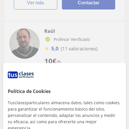
ver más
Contactar
Raúl
Profesor Verificado
★
5,0
(11 valoraciones)
10
€
/h
Granada
Econometría
Política de Cookies
Profesor de ESTADÍSTICA de los grados de
Relaciones Laborales, Nutrición, Biología,
Tusclasesparticulares almacena datos, tales como cookies,
Informática, Psicología,... con amplia
para garantizar el funcionamiento básico del sitio,
Imparto clases de Estadística y Econometría a nivel
experiencia docente
universitarioTengo amplia experiencia docente en la
personalizar el contenido, adaptar los anuncios y medir
universidadPuedo impartir Estadísti...
su eficacia, así como para ofrecerte una mejor
experiencia.