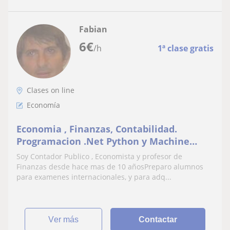
Fabian
6
€
/h
1ª clase gratis
Clases on line
Economía
Economia , Finanzas, Contabilidad.
Programacion .Net Python y Machine
Learning
Soy Contador Publico , Economista y profesor de
Finanzas desde hace mas de 10 añosPreparo alumnos
para examenes internacionales, y para adq...
ver más
Contactar