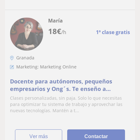
María
18
€
/h
1ª clase gratis
Granada
Marketing: Marketing Online
Docente para autónomos, pequeños
empresarios y Ong´s. Te enseño a
digitalizar y organizar tu negocio. Mantén
Clases personalizadas, sin paja. Solo lo que necesitas
tu negocio al día.
para optimizar tu sistema de trabajo y aprovechar las
nuevas tecnologías. Mantén a t...
ver más
Contactar