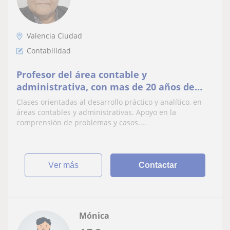
Valencia Ciudad
Contabilidad
Profesor del área contable y
administrativa, con mas de 20 años de
experiencia en el nivel medio y 4 años en
Clases orientadas al desarrollo práctico y analítico, en
el nivel superior
áreas contables y administrativas. Apoyo en la
comprensión de problemas y casos....
ver más
Contactar
Mónica