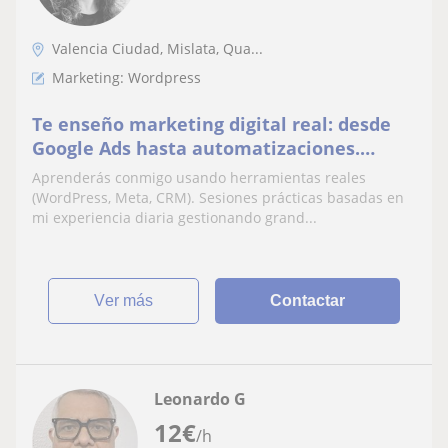
Valencia Ciudad, Mislata, Qua...
Marketing: Wordpress
Te enseño marketing digital real: desde
Google Ads hasta automatizaciones.
Clases prácticas para potenciar tu negocio
Aprenderás conmigo usando herramientas reales
o carrera.
(WordPress, Meta, CRM). Sesiones prácticas basadas en
mi experiencia diaria gestionando grand...
ver más
Contactar
Leonardo G
12
€
/h