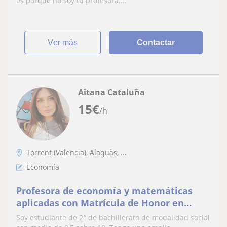
es porque no soy tu profesora,...
ver más
Contactar
Aitana Cataluña
15
€
/h
Torrent (Valencia), Alaquàs, ...
Economía
Profesora de economía y matemáticas
aplicadas con Matrícula de Honor en
ambas materias durante 3 años
Soy estudiante de 2° de bachillerato de modalidad social