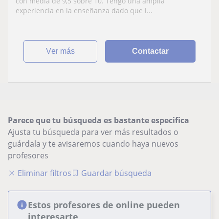
consecutivos
con media de 9,5 sobre 10. Tengo una amplia
experiencia en la enseñanza dado que l...
ver más
Contactar
Parece que tu búsqueda es bastante especifica
Ajusta tu búsqueda para ver más resultados o
guárdala y te avisaremos cuando haya nuevos
profesores
Eliminar filtros
Guardar búsqueda
Estos profesores de online pueden
interesarte