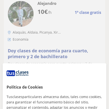
Alejandro
10
€
/h
1ª clase gratis
Alaquàs, Aldaia, Picanya, Xir...
Economía
Doy clases de economía para cuarto,
primero y 2 de bachillerato
Doy clases de economía para cuarto, primero y 2 de
bachillerato.
Política de Cookies
ver más
Contactar
Tusclasesparticulares almacena datos, tales como cookies,
para garantizar el funcionamiento básico del sitio,
personalizar el contenido, adaptar los anuncios y medir