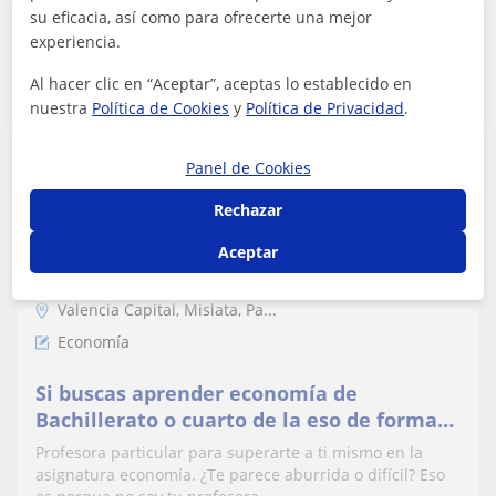
su eficacia, así como para ofrecerte una mejor
Publica un anuncio
experiencia.
Publica un anuncio y los profesores podrán contactarte
Al hacer clic en “Aceptar”, aceptas lo establecido en
Publicar anuncio
nuestra
Política de Cookies
y
Política de Privacidad
.
Panel de Cookies
Silvia
13
€
Rechazar
/h
Aceptar
Valencia Capital, Mislata, Pa...
Economía
Si buscas aprender economía de
Bachillerato o cuarto de la eso de forma
fácil, no sigas buscando. Soy tu profesora
Profesora particular para superarte a ti mismo en la
ideal.
asignatura economía. ¿Te parece aburrida o difícil? Eso