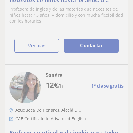
necesites de niños hasta 13 años. A
domicilio y con mucha flexibilidad con los
Profesora de inglés y de las materias que necesites de
horarios
niños hasta 13 años. A domicilio y con mucha flexibilidad
con los horarios.
ver más
Contactar
Sandra
12
€
/h
1ª clase gratis
Azuqueca De Henares, Alcalá D...
CAE Certificate in Advanced English
Profesora particular de inglés para todos