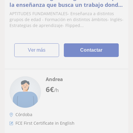
la enseñanza que busca un trabajo donde
pueda crecer
APTITUDES FUNDAMENTALES- Enseñanza a distintos
grupos de edad - Formación en distintos ámbitos- Inglés-
Estrategias de aprendizaje- Flipped...
ver más
Contactar
Andrea
6
€
/h
Córdoba
FCE First Certificate in English