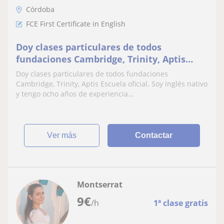
Córdoba
FCE First Certificate in English
Doy clases particulares de todos
fundaciones Cambridge, Trinity, Aptis
Escuela oficial. Soy inglés nativo y tengo
Doy clases particulares de todos fundaciones
ocho años de experiencia
Cambridge, Trinity, Aptis Escuela oficial. Soy inglés nativo
y tengo ocho años de experiencia...
ver más
Contactar
Montserrat
9
€
/h
1ª clase gratis