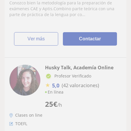
con muchos años de experiencia en
Conozco bien la metodología para la preparación de
Madrid.Clases online
exámenes CAE y Aptis.Combino parte teórica con una
parte de práctica de la lengua por co...
ver más
Contactar
Husky Talk, Academía Online
Profesor Verificado
★
5,0
(42 valoraciones)
En línea
25
€
/h
Clases on line
TOEFL