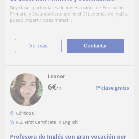
(tengo nivel C1) además de inglés, puedo
Doy clases particulares de inglés a niños de Educación
impartir otras materias
Primaria y Secundaria (tengo nivel C1) además de inglés,
puedo impartir otras materi...
ver más
Contactar
Leonor
6
€
/h
1ª clase gratis
Córdoba
FCE First Certificate in English
Profesora de Inglés con gran vocación por