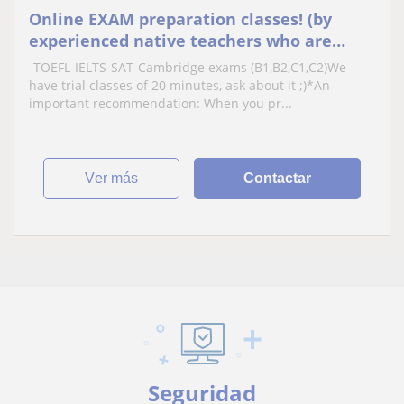
Online EXAM preparation classes! (by
experienced native teachers who are
certified by Cambridge)
-TOEFL-IELTS-SAT-Cambridge exams (B1,B2,C1,C2)We
have trial classes of 20 minutes, ask about it ;)*An
important recommendation: When you pr...
ver más
Contactar
Seguridad