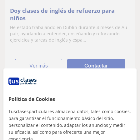
Doy clases de inglés de refuerzo para
niños
He estado trabajando en Dublín durante 4 meses de Au-
pair, ayudando a entender, enseñando y reforzando
ejercicios y tareas de inglés y espa...
ver más
Contactar
Jesus
Política de Cookies
12
€
/h
1ª clase gratis
Tusclasesparticulares almacena datos, tales como cookies,
para garantizar el funcionamiento básico del sitio,
personalizar el contenido, adaptar los anuncios y medir
su eficacia, así como para ofrecerte una mejor
Córdoba
experiencia.