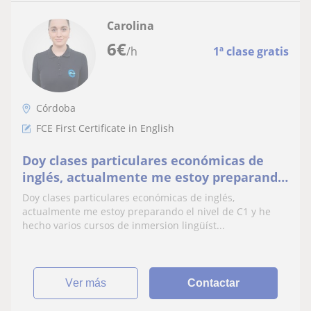
Carolina
6
€
/h
1ª clase gratis
Córdoba
FCE First Certificate in English
Doy clases particulares económicas de
inglés, actualmente me estoy preparando
el nivel de C1 y he hecho varios cursos de
Doy clases particulares económicas de inglés,
inmersion lingüística
actualmente me estoy preparando el nivel de C1 y he
hecho varios cursos de inmersion lingüíst...
ver más
Contactar