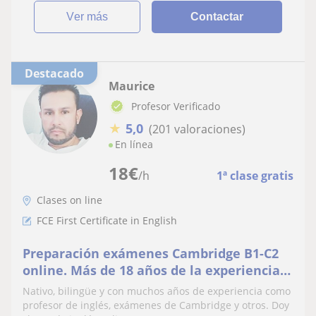
ver más
Contactar
Destacado
Maurice
Profesor Verificado
★
5,0
(201 valoraciones)
En línea
18
€
/h
1ª clase gratis
Clases on line
FCE First Certificate in English
Preparación exámenes Cambridge B1-C2
online. Más de 18 años de la experiencia
enseñando
Nativo, bilingüe y con muchos años de experiencia como
profesor de inglés, exámenes de Cambridge y otros. Doy