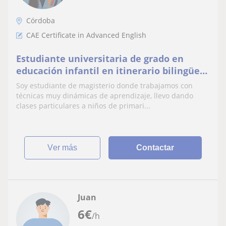
Córdoba
CAE Certificate in Advanced English
Estudiante universitaria de grado en
educación infantil en itinerario bilingüe
con un b2 en inglés
Soy estudiante de magisterio donde trabajamos con
técnicas muy dinámicas de aprendizaje, llevo dando
clases particulares a niños de primari...
ver más
Contactar
Juan
6
€
/h