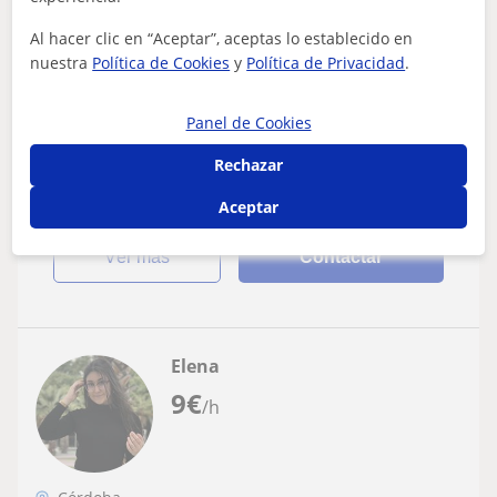
FCE First Certificate in English
Al hacer clic en “Aceptar”, aceptas lo establecido en
Eperiencia con idiomas, biología, química
nuestra
Política de Cookies
y
Política de Privacidad
.
y con asignaturas de eso, a nivel de
bachillerato tengo conocimientos sobre
Eperiencia con idiomas, biología, química y con
Panel de Cookies
ciencias
asignaturas de eso, a nivel de bachillerato tengo
Rechazar
conocimientos sobre ciencias.
Aceptar
ver más
Contactar
Elena
9
€
/h