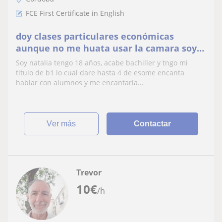
FCE First Certificate in English
doy clases particulares económicas
aunque no me huata usar la camara soy
bastante amable y empatica😊
Soy natalia tengo 18 años, acabe bachiller y tngo mi
titulo de b1 lo cual dare hasta 4 de esome encanta
hablar con alumnos y me encantaria...
ver más
Contactar
Trevor
10
€
/h