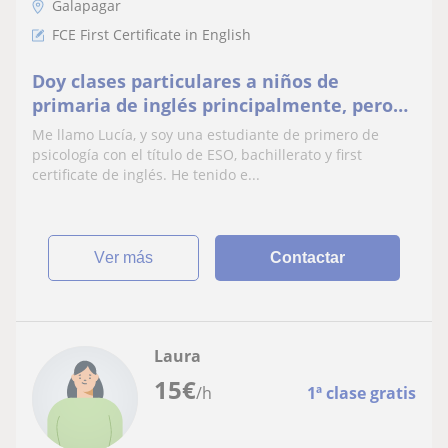
Galapagar
FCE First Certificate in English
Doy clases particulares a niños de
primaria de inglés principalmente, pero
también de matemáticas y lengua
Me llamo Lucía, y soy una estudiante de primero de
castellana
psicología con el título de ESO, bachillerato y first
certificate de inglés. He tenido e...
ver más
Contactar
Laura
15
€
/h
1ª clase gratis