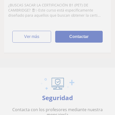
certificación B1 de Cambridge!
¿BUSCAS SACAR LA CERTIFICACIÓN B1 (PET) DE
CAMBRIDGE? 🧾✨Este curso está específicamente
diseñado para aquellos que buscan obtener la certi...
ver más
Contactar
Seguridad
Contacta con los profesores mediante nuestra
mensajería