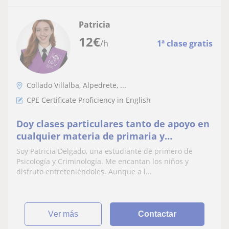
Patricia
12
€
/h
1ª clase gratis
Collado Villalba, Alpedrete, ...
CPE Certificate Proficiency in English
Doy clases particulares tanto de apoyo en
cualquier materia de primaria y
secundario o de ingles (tengo un C2)
Soy Patricia Delgado, una estudiante de primero de
Psicología y Criminología. Me encantan los niños y
disfruto entreteniéndoles. Aunque a l...
ver más
Contactar