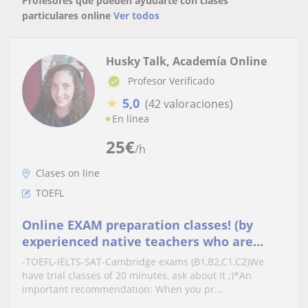
Profesores que pueden ayudarte con clases
particulares online
Ver todos
Husky Talk, Academía Online
Profesor Verificado
★
5,0
(42 valoraciones)
En línea
25
€
/h
Clases on line
TOEFL
Online EXAM preparation classes! (by
experienced native teachers who are
certified by Cambridge)
-TOEFL-IELTS-SAT-Cambridge exams (B1,B2,C1,C2)We
have trial classes of 20 minutes, ask about it ;)*An
important recommendation: When you pr...