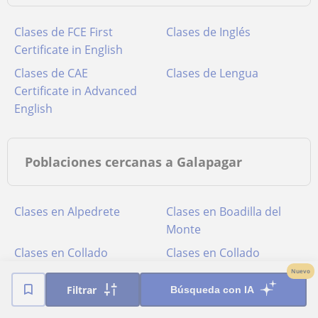
Clases de FCE First
Clases de Inglés
Certificate in English
Clases de CAE
Clases de Lengua
Certificate in Advanced
English
Poblaciones cercanas a Galapagar
Clases en Alpedrete
Clases en Boadilla del
Monte
Clases en Collado
Clases en Collado
Mediano
Villalba
Nuevo
Filtrar
Búsqueda con IA
Clases en Colmenarejo
Clases en Hoyo de
Manzanares