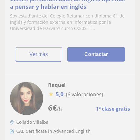
a pensar y hablar en inglés
Soy estudiante del Colegio Retamar con diploma C1 de
inglés y formación externa en informática por la
Universidad de Harvard curso Cs50x. T...
ver más
Contactar
Raquel
★
5,0
(6 valoraciones)
6
€
/h
1ª clase gratis
Collado Villalba
CAE Certificate in Advanced English