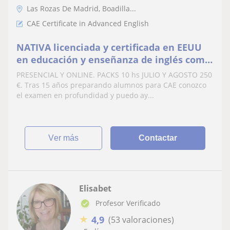
Las Rozas De Madrid, Boadilla...
CAE Certificate in Advanced English
NATIVA licenciada y certificada en EEUU
en educación y enseñanza de inglés como
segunda lengua, 30 años experiencia
PRESENCIAL Y ONLINE. PACKS 10 hs JULIO Y AGOSTO 250
€. Tras 15 años preparando alumnos para CAE conozco
el examen en profundidad y puedo ay...
ver más
Contactar
Elisabet
Profesor Verificado
★
4,9
(53 valoraciones)