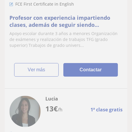
FCE First Certificate in English
Profesor con experiencia impartiendo
clases, además de seguir siendo
estudiante
Apoyo escolar durante 3 años a menores Organización
de exámenes y realización de trabajos TFG (grado
superior) Trabajos de grado univers...
ver más
Contactar
Lucia
13
€
/h
1ª clase gratis