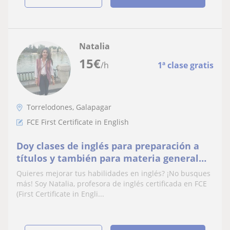
Natalia
15
€
/h
1ª clase gratis
Torrelodones, Galapagar
FCE First Certificate in English
Doy clases de inglés para preparación a
títulos y también para materia general
desde primaria hasta bachillerato. Online
Quieres mejorar tus habilidades en inglés? ¡No busques
y presenciales
más! Soy Natalia, profesora de inglés certificada en FCE
(First Certificate in Engli...