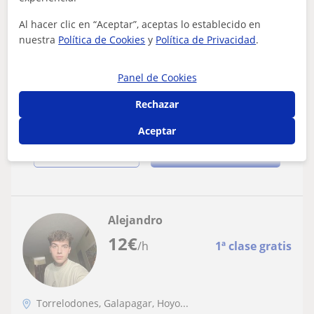
Al hacer clic en “Aceptar”, aceptas lo establecido en
Imparto clases de todo tipo de
nuestra
Política de Cookies
y
Política de Privacidad
.
asignaturas, cuento con experiencia con
niños desde primaria hasta bachillerato.
Imparto clases de todo tipo de asignaturas, cuento con
First Certificate
Panel de Cookies
experiencia con niños desde primaria hasta bachillerato.
First Certificate.
Rechazar
Aceptar
ver más
Contactar
Alejandro
12
€
/h
1ª clase gratis
Torrelodones, Galapagar, Hoyo...