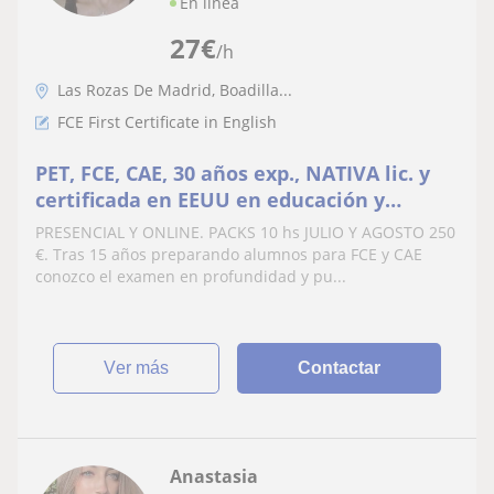
En línea
27
€
/h
Las Rozas De Madrid, Boadilla...
FCE First Certificate in English
PET, FCE, CAE, 30 años exp., NATIVA lic. y
certificada en EEUU en educación y
enseñanza de inglés como segunda
PRESENCIAL Y ONLINE. PACKS 10 hs JULIO Y AGOSTO 250
lengua
€. Tras 15 años preparando alumnos para FCE y CAE
conozco el examen en profundidad y pu...
ver más
Contactar
Anastasia