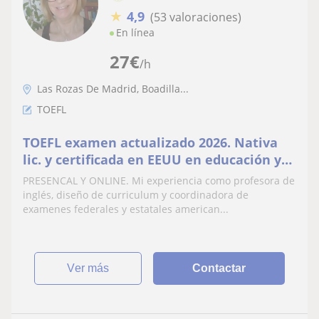
★
4,9
(53 valoraciones)
En línea
27
€
/h
Las Rozas De Madrid, Boadilla...
TOEFL
TOEFL examen actualizado 2026. Nativa
lic. y certificada en EEUU en educación y
enseñanza de inglés como segunda
PRESENCAL Y ONLINE. Mi experiencia como profesora de
lengua, 30 años experiencia
inglés, diseño de curriculum y coordinadora de
examenes federales y estatales american...
ver más
Contactar