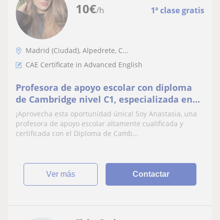
10
€
/h
1ª clase gratis
Madrid (Ciudad), Alpedrete, C...
CAE Certificate in Advanced English
Profesora de apoyo escolar con diploma
de Cambridge nivel C1, especializada en
enseñar a niños de primaria y ESO :)
¡Aprovecha esta oportunidad única! Soy Anastasia, una
profesora de apoyo escolar altamente cualificada y
certificada con el Diploma de Camb...
ver más
Contactar