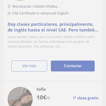
Moralzarzal, Collado Villalba...
CAE Certificate in Advanced English
Doy clases particulares, principalmente,
de inglés hasta el nivel CAE. Pero también
de física, lengua y economía; así como
Llevo dando clases casi cinco años, tanto a niños como
otras asignaturas de mis dos grados
incluso adultos; de forma individual y en grupos de
varios alumnos. Sin embargo, tra...
ver más
Contactar
Sofia
10
€
/h
1ª clase gratis