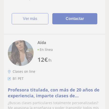
ver más
Contactar
Aída
En línea
12
€
/h
Clases on line
B1 PET
Profesora titulada, con más de 20 años de
experiencia, imparte clases de
preparación para exámenes oficiales de
¿Buscas clases particulares totalmente personalizadas?
Cambridge
Me apasiona la enseñanza y poder transmitir todos mis