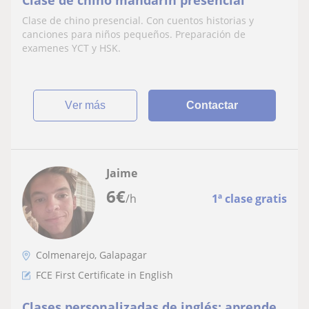
Clase de chino mandarín presencial
Clase de chino presencial. Con cuentos historias y
canciones para niños pequeños. Preparación de
examenes YCT y HSK.
ver más
Contactar
Jaime
6
€
/h
1ª clase gratis
Colmenarejo, Galapagar
FCE First Certificate in English
Clases personalizadas de inglés: aprende