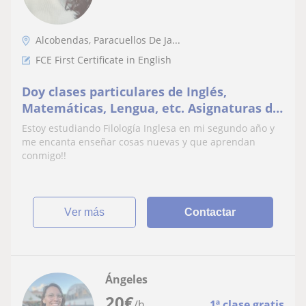
Alcobendas, Paracuellos De Ja...
FCE First Certificate in English
Doy clases particulares de Inglés,
Matemáticas, Lengua, etc. Asignaturas de
la E.S.O excepto Física y Química y
Estoy estudiando Filología Inglesa en mi segundo año y
Biología
me encanta enseñar cosas nuevas y que aprendan
conmigo!!
ver más
Contactar
Ángeles
20
€
/h
1ª clase gratis