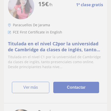
15
€
/h
1ª clase gratis
Paracuellos De Jarama
FCE First Certificate in English
Titulada en el nivel C2por la universidad
de Cambridge da clases de inglés, tanto
presenciales como online. Desde
Titulada en el nivel C1 por la universidad de Cambridge
principiantes hasta nivel C1
da clases de inglés, tanto presenciales como online.
Desde principiantes hasta nive...
ver más
Contactar