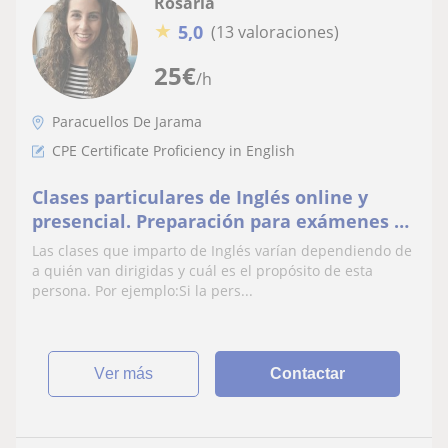
Rosaria
★
5,0
(13 valoraciones)
25
€
/h
Paracuellos De Jarama
CPE Certificate Proficiency in English
Clases particulares de Inglés online y
presencial. Preparación para exámenes de
Cambridge
Las clases que imparto de Inglés varían dependiendo de
a quién van dirigidas y cuál es el propósito de esta
persona. Por ejemplo:Si la pers...
ver más
Contactar