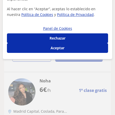
Al hacer clic en “Aceptar”, aceptas lo establecido en
Estudiante de relaciones internacionales
nuestra
Política de Cookies
y
Política de Privacidad
.
con titulación de inglés C1 imparte clases
particulares
Soy Lucía, una joven estudiante de Doble Grado en
Panel de Cookies
Relaciones Internacionales y Periodismo. Siempre me ha
apasionado la enseñanza, desde mis...
Rechazar
Aceptar
ver más
Contactar
Noha
6
€
/h
1ª clase gratis
Madrid Capital, Coslada, Para...