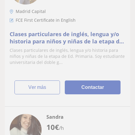
Madrid Capital
FCE First Certificate in English
Clases particulares de inglés, lengua y/o
historia para niños y niñas de la etapa de
Ed. Primaria. Soy estudiante universitaria
Clases particulares de inglés, lengua y/o historia para
del doble grado de Ed. Infantil y Ed.
niños y niñas de la etapa de Ed. Primaria. Soy estudiante
Primaria y tengo experiencia dando apoyo
universitaria del doble g...
académico a niños y niñas de la etapa de
primari
ver más
Contactar
Sandra
10
€
/h