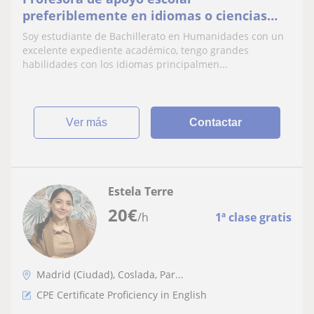
preferiblemente en idiomas o ciencias
sociales
Soy estudiante de Bachillerato en Humanidades con un
excelente expediente académico, tengo grandes
habilidades con los idiomas principalmen...
ver más
Contactar
Estela Terre
20
€
/h
1ª clase gratis
Madrid (Ciudad), Coslada, Par...
CPE Certificate Proficiency in English