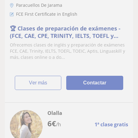
Paracuellos De Jarama
FCE First Certificate in English
🏆 Clases de preparación de exámenes -
(FCE, CAE, CPE, TRINITY, IELTS, TOEFL y
más, a domicilio u online
Ofrecemos clases de inglés y preparación de exámenes
FCE, CAE, Trinity, IELTS, TOEFL, TOEIC, Aptis, Linguaskill y
más, clases online o a do...
ver más
Contactar
Olalla
6
€
/h
1ª clase gratis