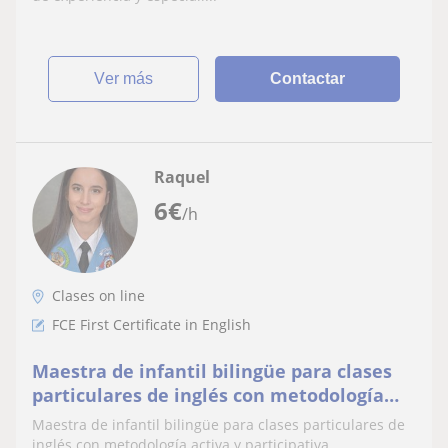
ver más
Contactar
Raquel
6
€
/h
Clases on line
FCE First Certificate in English
Maestra de infantil bilingüe para clases
particulares de inglés con metodología
activa y participativa
Maestra de infantil bilingüe para clases particulares de
inglés con metodología activa y participativa.