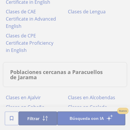
Certificate in English
Clases de CAE
Clases de Lengua
Certificate in Advanced
English
Clases de CPE
Certificate Proficiency
in English
Poblaciones cercanas a Paracuellos
de Jarama
Clases en Ajalvir
Clases en Alcobendas
Clases en Cobeña
Clases en Coslada
Nuevo
Clases en Madrid
Clases en San Fernando
Filtrar
Búsqueda con IA
de Henares