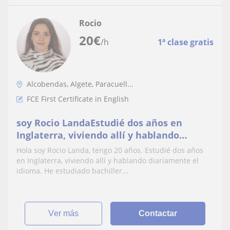
Rocio
20
€
/h
1ª clase gratis
Alcobendas, Algete, Paracuell...
FCE First Certificate in English
soy Rocio LandaEstudié dos años en
Inglaterra, viviendo allí y hablando
diariamente el idioma. He estudiado
Hola soy Rocio Landa, tengo 20 años. Estudié dos años
bachillerato de ciencias sociales en el
en Inglaterra, viviendo allí y hablando diariamente el
Liceo Europeo. Ahora mismo estoy
idioma. He estudiado bachiller...
estudiando un doble grado de ADE y
relaciones intern
ver más
Contactar