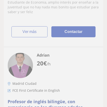
español para extranjeros
Estudiante de Еconomia, amplio interés por enseñar a la
juventud que no hay nada mas bonito que estudiar para
saber y ser feliz
ver más
Contactar
Adrian
20
€
/h
Madrid Ciudad
FCE First Certificate in English
Profesor de inglés bilingüe, con