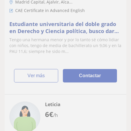
Madrid Capital, Ajalvir, Alca...
CAE Certificate in Advanced English
Estudiante universitaria del doble grado
en Derecho y Ciencia política, busco dar
clases para así poder financiarme los
Tengo una hermana menor y por lo tanto sé cómo lidiar
estudios.
con niños, tengo de media de bachillerato un 9,06 y en la
PAU 11,6; siempre he sido m...
ver más
Contactar
Leticia
6
€
/h