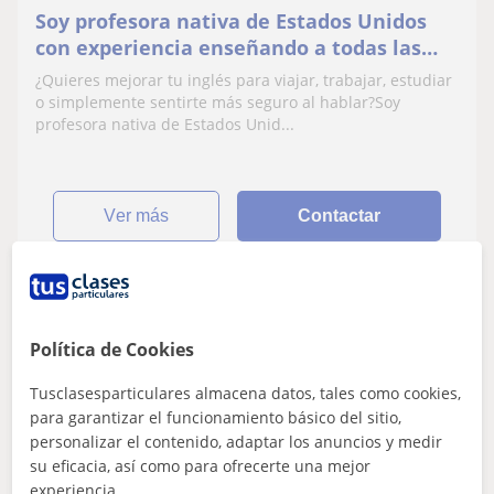
Soy profesora nativa de Estados Unidos
con experiencia enseñando a todas las
edades y niveles
¿Quieres mejorar tu inglés para viajar, trabajar, estudiar
o simplemente sentirte más seguro al hablar?Soy
profesora nativa de Estados Unid...
ver más
Contactar
Lucía
Política de Cookies
10
€
/h
1ª clase gratis
Tusclasesparticulares almacena datos, tales como cookies,
para garantizar el funcionamiento básico del sitio,
personalizar el contenido, adaptar los anuncios y medir
Madrid Ciudad
su eficacia, así como para ofrecerte una mejor
CAE Certificate in Advanced English
experiencia.