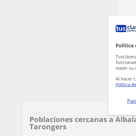
Parece 
Política
Ajusta 
Tusclases
Elimin
funcionami
medir su 
Al hacer c
Política d
Pan
Poblaciones cercanas a Albal
Tarongers