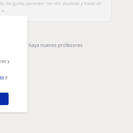
ás me gusta, aprender con mis alumnos y tratar de
o...
remos cuando haya nuevos profesores
ios y
ies
y