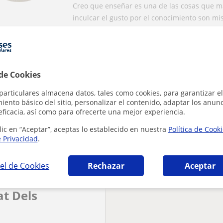
Creo que enseñar es una de las cosas que m
inculcar el gusto por el conocimiento son mis 
que tu búsqueda es bastante especifica
 de Cookies
tu búsqueda para ver más resultados o guárdala y te avisa
particulares almacena datos, tales como cookies, para garantizar el
ar filtros
Guardar búsqueda
ento básico del sitio, personalizar el contenido, adaptar los anunc
eficacia, así como para ofrecerte una mejor experiencia.
lic en “Aceptar”, aceptas lo establecido en nuestra
Política de Cook
e Privacidad
.
el de Cookies
Rechazar
Aceptar
at Dels