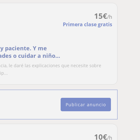
15
€
/h
Primera clase gratis
y paciente. Y me
ades o cuidar a niños
cia, le daré las explicaciones que necesite sobre
p...
Publicar anuncio
10
€
/h