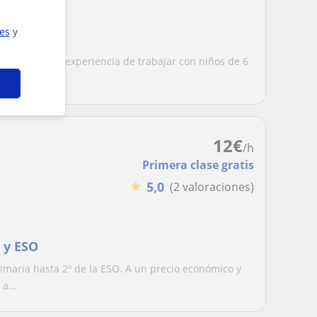
ies
y
 Primaria
glés) y tengo experiencia de trabajar con niños de 6
.
12
€
/h
Primera clase gratis
★
5,0
(2 valoraciones)
 y ESO
imaria hasta 2º de la ESO. A un precio económico y
a...