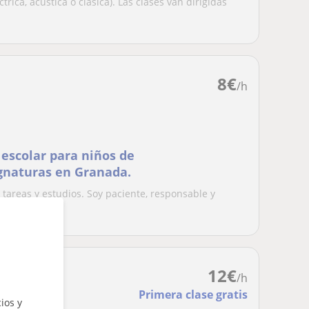
ctrica, acústica o clásica). Las clases van dirigidas
8
€
/h
escolar para niños de
ignaturas en Granada.
tareas y estudios. Soy paciente, responsable y
ades...
12
€
/h
Primera clase gratis
ios y