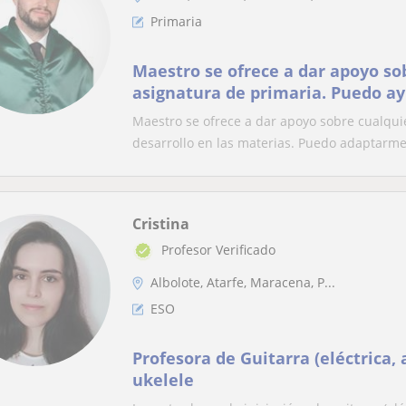
Primaria
Maestro se ofrece a dar apoyo so
asignatura de primaria. Puedo ay
desarrollo en las materias. Pue
Maestro se ofrece a dar apoyo sobre cualqui
cualquier horario. También pued
desarrollo en las materias. Puedo adaptarme 
más pequeños con la realización 
buscar su mayor d
Cristina
Profesor Verificado
Albolote, Atarfe, Maracena, P...
ESO
Profesora de Guitarra (eléctrica, a
ukelele