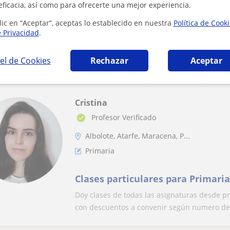
Primaria
eficacia, así como para ofrecerte una mejor experiencia.
lic en “Aceptar”, aceptas lo establecido en nuestra
Política de Cook
Clases particulares de Educación
e Privacidad
.
Hola! Soy graduada en Educación Primaria (In
a 12 años puesto que he estado de práctica..
el de Cookies
Rechazar
Aceptar
Cristina
Profesor Verificado
Albolote, Atarfe, Maracena, P...
Primaria
Clases particulares para Primaria
Doy clases de todas las asignaturas desde pr
con descuentos a convenir según numero de 