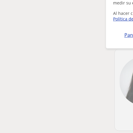
medir su 
Al hacer c
Política d
Pan