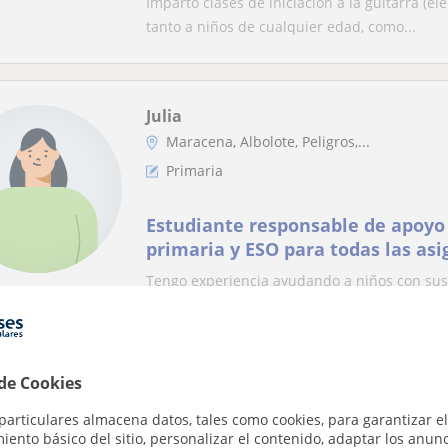
Imparto clases de iniciación a la guitarra (elé
tanto a niños de cualquier edad, como...
Julia
Maracena, Albolote, Peligros,...
Primaria
Estudiante responsable de apoyo 
primaria y ESO para todas las as
Tengo experiencia ayudando a niños con sus 
organizada. Adaptaré las clases a las necesid
 de Cookies
Cristina
particulares almacena datos, tales como cookies, para garantizar el
Albolote, Calicasas, Güevéjar
ento básico del sitio, personalizar el contenido, adaptar los anunc