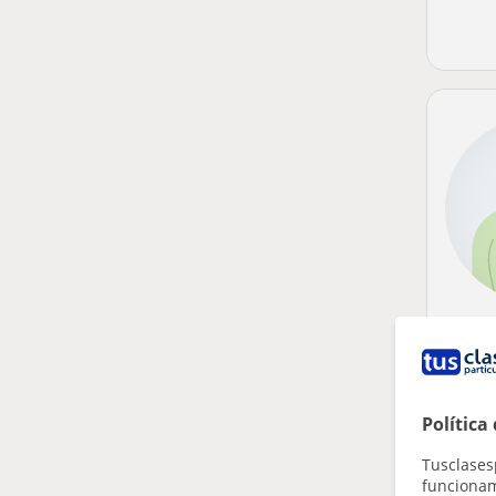
Política
Tusclases
funcionami