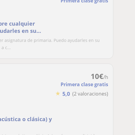
Primera clase gratis
bre cualquier
udarles en su
do adaptarme a
er asignatura de primaria. Puedo ayudarles en su
o encargarme de los
a c...
de actividades y
10
€
/h
Primera clase gratis
★
5,0
(2 valoraciones)
cústica o clásica) y