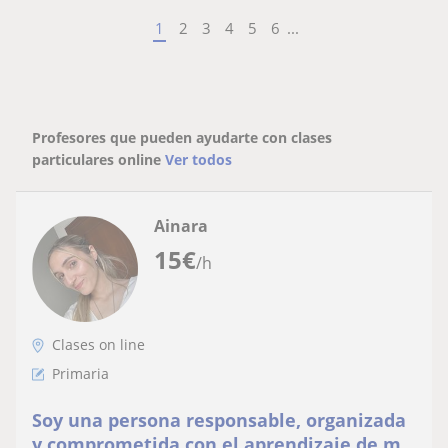
1
2
3
4
5
6
...
Profesores que pueden ayudarte con clases
particulares online
Ver todos
Ainara
15
€
/h
Clases on line
Primaria
Soy una persona responsable, organizada
y comprometida con el aprendizaje de mis