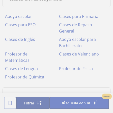
Apoyo escolar
Clases para Primaria
Clases para ESO
Clases de Repaso
General
Clases de Inglés
Apoyo escolar para
Bachillerato
Profesor de
Clases de Valenciano
Matemáticas
Clases de Lengua
Profesor de Física
Profesor de Química
Tipos de clases impartidas en
Nuevo
Filtrar
Alboraya
Búsqueda con IA