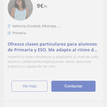
9
€
/h
Valencia (Ciudad), Alboraya, ...
Primaria
Ofrezco clases particulares para alumnos
de Primaria y ESO. Me adapto al ritmo de
cada niño para mejorar sus resultados.
Impartiría clases dinámicas y adaptadas al nivel de cada
alumno, combinando explicaciones claras, ejercicios
prácticos y repaso de los cont...
ver más
Contactar