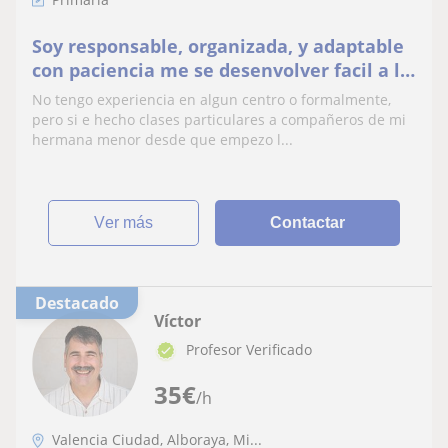
Soy responsable, organizada, y adaptable
con paciencia me se desenvolver facil a la
hora de explicar cosas.
No tengo experiencia en algun centro o formalmente,
pero si e hecho clases particulares a compañeros de mi
hermana menor desde que empezo l...
ver más
Contactar
Destacado
Víctor
Profesor Verificado
35
€
/h
Valencia Ciudad, Alboraya, Mi...