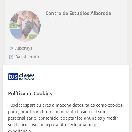
Centro de Estudios Albereda
Alboraya
Bachillerato
Clases de Repaso de Todas las Materias de
ESO y Bachillerato en Valencia
En el Centro de Estudios Albereda podrás recibir clases
de apoyo personalizadas para permitirte aprobar las
Política de Cookies
asignaturas que más difíciles t...
Tusclasesparticulares almacena datos, tales como cookies,
para garantizar el funcionamiento básico del sitio,
personalizar el contenido, adaptar los anuncios y medir
ver más
Contactar
su eficacia, así como para ofrecerte una mejor
experiencia.