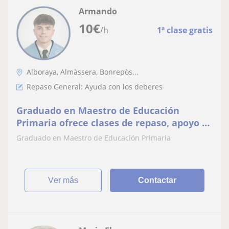
Armando
10
€
/h
1ª clase gratis
Alboraya, Almàssera, Bonrepòs...
Repaso General: Ayuda con los deberes
Graduado en Maestro de Educación
Primaria ofrece clases de repaso, apoyo o
ayuda con los deberes
Graduado en Maestro de Educación Primaria
ver más
Contactar