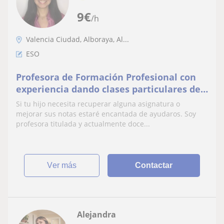
9
€
/h
Valencia Ciudad, Alboraya, Al...
ESO
Profesora de Formación Profesional con
experiencia dando clases particulares de
refuerzo escolar en ESO.
Si tu hijo necesita recuperar alguna asignatura o
mejorar sus notas estaré encantada de ayudaros. Soy
profesora titulada y actualmente doce...
ver más
Contactar
Alejandra