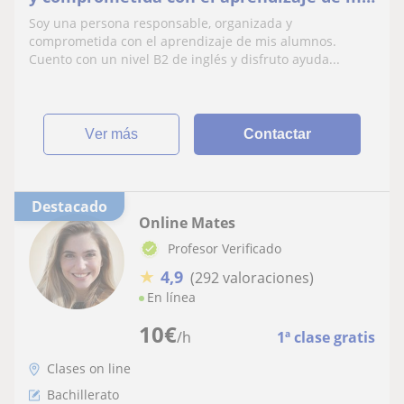
alumnos. Cuento con un nivel B2 de inglés
Soy una persona responsable, organizada y
y disfr
comprometida con el aprendizaje de mis alumnos.
Cuento con un nivel B2 de inglés y disfruto ayuda...
ver más
Contactar
Destacado
Online Mates
Profesor Verificado
★
4,9
(292 valoraciones)
En línea
10
€
/h
1ª clase gratis
Clases on line
Bachillerato