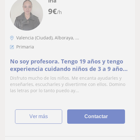
Iria
9
€
/h
Valencia (Ciudad), Alboraya, ...
Primaria
No soy profesora. Tengo 19 años y tengo
experiencia cuidando niños de 3 a 9 años.
Puedo ayudarles con sus tareas y jugar
Disfruto mucho de los niños. Me encanta ayudarles y
con ellos
enseñarles, escucharles y divertirme con ellos. Domino
las letras por lo tanto puedo ay...
ver más
Contactar