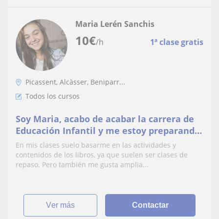
Maria Lerén Sanchis
10
€
/h
1ª clase gratis
Picassent, Alcàsser, Beniparr...
Todos los cursos
Soy Maria, acabo de acabar la carrera de
Educación Infantil y me estoy preparando
las oposiciones, mientras tanto, me
En mis clases suelo basarme en las actividades y
gustaría dar clases particulares. Me
contenidos de los libros, ya que suelen ser clases de
adapto fácilmente a las necesidades de
repaso. Pero también me gusta amplia...
los alumnos/as, esforzándome al máximo
para que puedan aprend
ver más
Contactar