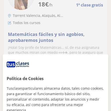
18
€
/h
1ª clase gratis
Torrent Valencia, Alaquàs, Al...
Todos los cursos
Matemáticas fáciles y sin agobios,
aprobaremos juntos
¡Hola! Soy profe de Matemáticas… sí, de esa asignatura
que muchos miran con miedo 👀➗➕, pero te aseguro que
las mates pueden verse de una f...
Política de Cookies
ver más
Contactar
Tusclasesparticulares almacena datos, tales como cookies,
para garantizar el funcionamiento básico del sitio,
personalizar el contenido, adaptar los anuncios y medir
Rebeca
su eficacia, así como para ofrecerte una mejor
12
€
experiencia.