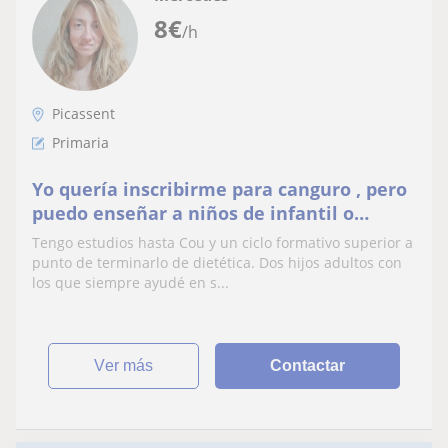
8
€
/h
Picassent
Primaria
Yo quería inscribirme para canguro , pero
puedo enseñar a niños de infantil o
primeros cursos de primaria
Tengo estudios hasta Cou y un ciclo formativo superior a
punto de terminarlo de dietética. Dos hijos adultos con
los que siempre ayudé en s...
ver más
Contactar