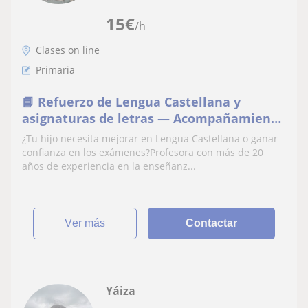
15
€
/h
Clases on line
Primaria
📘 Refuerzo de Lengua Castellana y
asignaturas de letras — Acompañamiento
Escolar Personalizado (Primaria)
¿Tu hijo necesita mejorar en Lengua Castellana o ganar
confianza en los exámenes?Profesora con más de 20
años de experiencia en la enseñanz...
ver más
Contactar
Yáiza