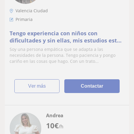
Valencia Ciudad
Primaria
Tengo experiencia con niños con
dificultades y sin ellas, mis estudios están
enfocados en la diversidad,pero he
Soy una persona empática que se adapta a las
tratado con todos
necesidades de la persona. Tengo paciencia y pongo
cariño en las cosas que hago. Con un trato...
ver más
Contactar
Andrea
10
€
/h