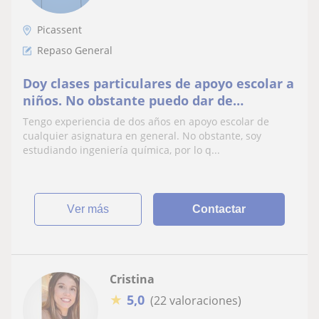
Picassent
Repaso General
Doy clases particulares de apoyo escolar a
niños. No obstante puedo dar de
matemáticas y química a posteriores
Tengo experiencia de dos años en apoyo escolar de
cursos
cualquier asignatura en general. No obstante, soy
estudiando ingeniería química, por lo q...
ver más
Contactar
Cristina
★
5,0
(22 valoraciones)