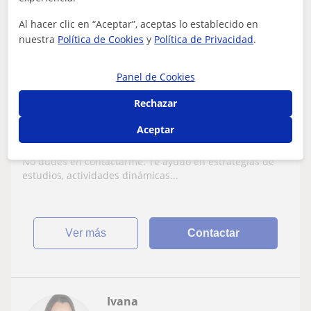
/h
Al hacer clic en “Aceptar”, aceptas lo establecido en
nuestra
Política de Cookies
y
Política de Privacidad
.
Picassent
Panel de Cookies
Repaso General
Rechazar
Maestra de educación infantil con mas de
15 años de experiencia como tutora en
Aceptar
aula de primer ciclo y segundo ciclo
Buscas clases particulares personalizadas y diferentes?
No dudes en contactarme. Te ayudo en estrategias de
estudios, actividades dinámicas...
ver más
Contactar
Ivana