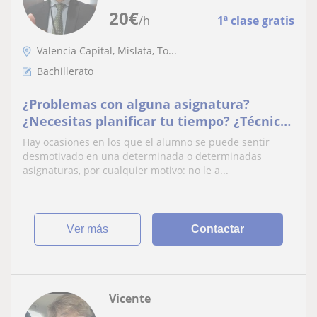
20
€
/h
1ª clase gratis
Valencia Capital, Mislata, To...
Bachillerato
¿Problemas con alguna asignatura?
¿Necesitas planificar tu tiempo? ¿Técnicas
de estudio? Ahora puedes
Hay ocasiones en los que el alumno se puede sentir
desmotivado en una determinada o determinadas
asignaturas, por cualquier motivo: no le a...
ver más
Contactar
Vicente