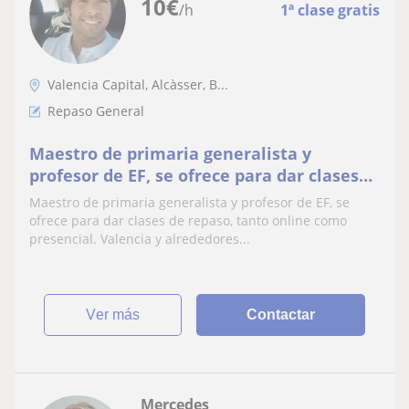
10
€
/h
1ª clase gratis
Valencia Capital, Alcàsser, B...
Repaso General
Maestro de primaria generalista y
profesor de EF, se ofrece para dar clases
de repaso, tanto online como presencial.
Maestro de primaria generalista y profesor de EF, se
Valencia y alrededores
ofrece para dar clases de repaso, tanto online como
presencial. Valencia y alrededores...
ver más
Contactar
Mercedes