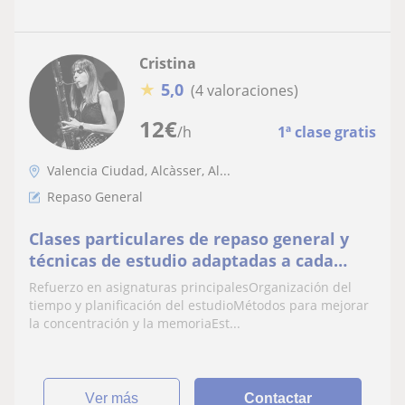
Cristina
★
5,0
(4 valoraciones)
12
€
/h
1ª clase gratis
Valencia Ciudad, Alcàsser, Al...
Repaso General
Clases particulares de repaso general y
técnicas de estudio adaptadas a cada
nivel y necesidad
Refuerzo en asignaturas principalesOrganización del
tiempo y planificación del estudioMétodos para mejorar
la concentración y la memoriaEst...
ver más
Contactar