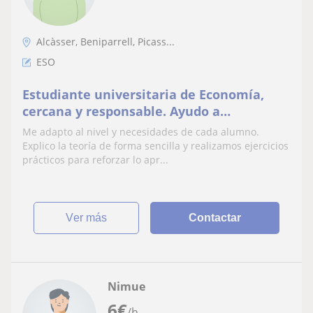
Alcàsser, Beniparrell, Picass...
ESO
Estudiante universitaria de Economía,
cercana y responsable. Ayudo a
estudiantes de ESO y Bachillerato a
Me adapto al nivel y necesidades de cada alumno.
mejorar sus resultados.
Explico la teoría de forma sencilla y realizamos ejercicios
prácticos para reforzar lo apr...
ver más
Contactar
Nimue
6
€
/h